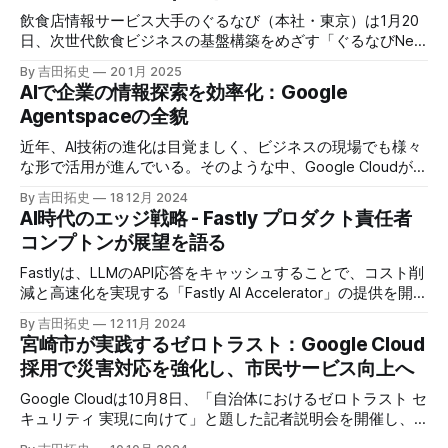
飲食店情報サービス大手のぐるなび（本社・東京）は1月20
日、次世代飲食ビジネスの基盤構築をめざす「ぐるなびNext
プロジェクト」の初成果として、新たな飲食店探索アプリ
By 吉田拓史
20 1月 2025
「UMAME!（うまみー！）」のβ版を公開した。
AIで企業の情報探索を効率化：Google
Agentspaceの全貌
近年、AI技術の進化は目覚ましく、ビジネスの現場でも様々
な形で活用が進んでいる。そのような中、Google Cloudが新
たに発表したGoogle Agentspaceは、いま注目を集めるAIエ
By 吉田拓史
18 12月 2024
ージェントがエンタープライズITを大きく変革する予兆と言
AI時代のエッジ戦略 - Fastly プロダクト責任者
えるだろう。
コンプトンが展望を語る
Fastlyは、LLMのAPI応答をキャッシュすることで、コスト削
減と高速化を実現する「Fastly AI Accelerator」の提供を開始
した。キップ・コンプトン最高プロダクト責任者（CPO）
By 吉田拓史
12 11月 2024
は、類似した質問への応答を再利用し、効率的な処理を可能
宮崎市が実践するゼロトラスト：Google Cloud
にすると説明した。さらに、コンプトンは、エッジコンピュ
採用で災害対応を強化し、市民サービス向上へ
ーティングの利点を活かしたパーソナライズや、エッジにお
けるGPUの経済性、セキュリティへの取り組みなど、Fastly
Google Cloudは10月8日、「自治体におけるゼロトラスト セ
のAI戦略について語った。
キュリティ 実現に向けて」と題した記者説明会を開催し、
自治体向けにゼロトラストセキュリティ導入を支援するプロ