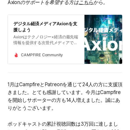
Axionのサポートを希望する方は
こちら
から。
デジタル経済メディアAxionを支
援しよう
Axionはテクノロジー×経済の最先端
情報を提供する次世代メディアで
す。経験豊富なプロによる徹底的な
調査と分析によって信頼度の高い情
CAMPFIRE Community
報を提供しています。投資家、金融
業界人、スタートアップ関係者、テ
クノロジー企業にお勤めの方、政策
立案者が主要読者。運営の持続可能
性を担保するため支援を募っていま
1月はCampfireとPatreonを通じて24人の方に支援頂
す。
きました。とても感謝しています。今月はCampfire
を開始しサポーターの方も14人増えました。誠にあ
りがとうございます。
ポッドキャストの累計視聴回数は3万回に達しまし