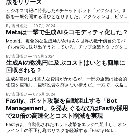
版をリリース
ビジネス情報に特化したAIチャットボット「アクシオン」β
版を一般公開する運びとなりました。アクシオンは、ビジネ
スパーソンの日々の業務、特に資料作成のための調査作業を
By 吉田拓史
29 7月 2024
サポートするために設計された革新的なAIチャットボットで
Metaは一撃で生成AIをコモディティ化した？
す。
Metaは、複合的な生成AIのMeta AIを世界の数十億台のモバ
イル端末に送り出そうとしている。チップ企業とタッグを組
み、オンデバイスでのAIの実行にも精力的に取り組んでい
By 吉田拓史
13 5月 2024
る。Metaの大胆な戦略は、生成AIを急速に浸透させ、コモデ
生成AIの数兆円に及ぶコストはいとも簡単に
ィティに変えてしまうかもしれない。
回収される？
生成AI開発には莫大な費用がかかるが、一部の企業は社会的
価値を重視し、巨額投資を辞さない構えだ。一方で、収益化
までには数年かかるとの見方もある。AIの効率化が進むと予
By 吉田拓史
07 5月 2024
測する声もあるが、自社開発に消極的な企業もあり、投資の
Fastly、ボット攻撃を自動阻止する「Bot
是非は数年後に判明するだろう。
Management」を発表 ぐるなびはFastly採用
で20倍の高速化とコスト削減を実現
Fastlyは、自動化されたボット攻撃をエッジで阻止し、オン
ライン上の不正行為のリスクを軽減する「Fastly Bot