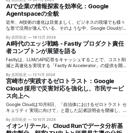
「UMAME!（うまみー！）」のβ版を公開した。
AIで企業の情報探索を効率化：Google
Agentspaceの全貌
近年、AI技術の進化は目覚ましく、ビジネスの現場でも様々
な形で活用が進んでいる。そのような中、Google Cloudが新
たに発表したGoogle Agentspaceは、いま注目を集めるAIエ
By 吉田拓史
18 12月 2024
ージェントがエンタープライズITを大きく変革する予兆と言
AI時代のエッジ戦略 - Fastly プロダクト責任
えるだろう。
者コンプトンが展望を語る
Fastlyは、LLMのAPI応答をキャッシュすることで、コスト削
減と高速化を実現する「Fastly AI Accelerator」の提供を開始
した。キップ・コンプトン最高プロダクト責任者（CPO）
By 吉田拓史
12 11月 2024
は、類似した質問への応答を再利用し、効率的な処理を可能
宮崎市が実践するゼロトラスト：Google
にすると説明した。さらに、コンプトンは、エッジコンピュ
Cloud 採用で災害対応を強化し、市民サービ
ーティングの利点を活かしたパーソナライズや、エッジにお
ス向上へ
けるGPUの経済性、セキュリティへの取り組みなど、Fastly
のAI戦略について語った。
Google Cloudは10月8日、「自治体におけるゼロトラスト セ
キュリティ 実現に向けて」と題した記者説明会を開催し、
自治体向けにゼロトラストセキュリティ導入を支援するプロ
By 吉田拓史
10 10月 2024
グラムを発表した。宮崎市の事例では、Google Workspace
​​イオンリテール、Cloud Runでデータ分析基
やChrome Enterprise Premiumなどを導入し、災害時の情報