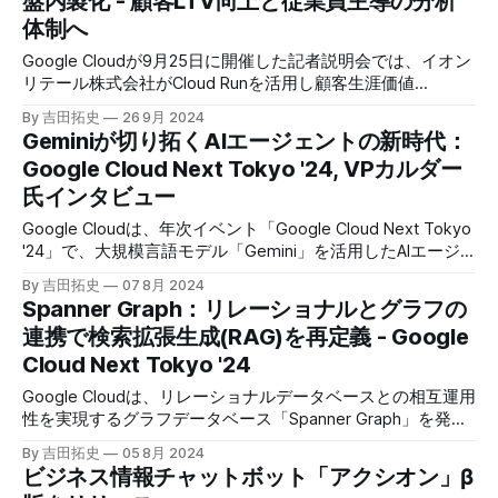
盤内製化 - 顧客LTV向上と従業員主導の分析
共有の効率化などに成功したようだ。
体制へ
Google Cloudが9月25日に開催した記者説明会では、イオン
リテール株式会社がCloud Runを活用し顧客生涯価値
（LTV）向上を目指したデータ分析基盤を内製化した事例を
By 吉田拓史
26 9月 2024
紹介。従業員1,000人以上がデータ分析を行う体制を目指
Geminiが切り拓くAIエージェントの新時代：
し、BIツールによる販促効果分析、生成AIによる会話分析、
Google Cloud Next Tokyo '24, VPカルダー
リテールメディア活用などの取り組みを進めている。
氏インタビュー
Google Cloudは、年次イベント「Google Cloud Next Tokyo
'24」で、大規模言語モデル「Gemini」を活用したAIエージ
ェントの取り組みを多数発表した。Geminiは、コーディング
By 吉田拓史
07 8月 2024
支援、データ分析、アプリケーション開発など、様々な分野
Spanner Graph：リレーショナルとグラフの
で活用され、業務効率化や新たな価値創出に貢献することが
連携で検索拡張生成(RAG)を再定義 - Google
期待されている。
Cloud Next Tokyo '24
Google Cloudは、リレーショナルデータベースとの相互運用
性を実現するグラフデータベース「Spanner Graph」を発表
した。この新製品は、ナレッジグラフベースの検索拡張生成
By 吉田拓史
05 8月 2024
（RAG）を実現させ、生成AIを巡る競争に新たな文脈を加え
ビジネス情報チャットボット「アクシオン」β
そうだ。