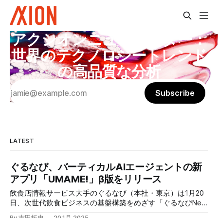
アクシオンニュースレター：
世界のテクノロジートレンド
の高品質な分析
Subscribe
LATEST
ぐるなび、バーティカルAIエージェントの新
アプリ「UMAME!」β版をリリース
飲食店情報サービス大手のぐるなび（本社・東京）は1月20
日、次世代飲食ビジネスの基盤構築をめざす「ぐるなびNext
プロジェクト」の初成果として、新たな飲食店探索アプリ
By 吉田拓史
20 1月 2025