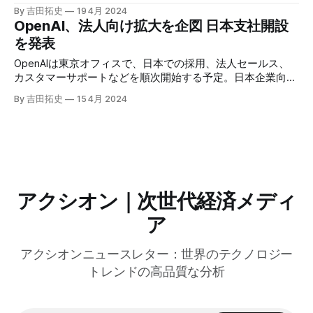
Management」を発表。 楽天ぐるなびがFastlyのCDNを採用
By 吉田拓史
19 4月 2024
し、キャッシュヒット率90%以上で最大20倍の高速化を実現
OpenAI、法人向け拡大を企図 日本支社開設
した。
を発表
OpenAIは東京オフィスで、日本での採用、法人セールス、
カスタマーサポートなどを順次開始する予定。日本企業向け
に最適化されたGPT-4カスタムモデルの提供を見込む。日本
By 吉田拓史
15 4月 2024
での拠点設立は、政官の積極的な姿勢や法体系が寄与した可
能性がある。OpenAIは法人顧客の獲得に注力しており、世
界各地で大手企業向けにイベントを開催するなど営業活動を
強化。
アクシオン｜次世代経済メディ
ア
アクシオンニュースレター：世界のテクノロジー
トレンドの高品質な分析