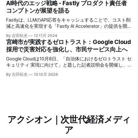
AI時代のエッジ戦略 - Fastly プロダクト責任者
えるだろう。
コンプトンが展望を語る
Fastlyは、LLMのAPI応答をキャッシュすることで、コスト削
減と高速化を実現する「Fastly AI Accelerator」の提供を開始
した。キップ・コンプトン最高プロダクト責任者（CPO）
By 吉田拓史
12 11月 2024
は、類似した質問への応答を再利用し、効率的な処理を可能
宮崎市が実践するゼロトラスト：Google Cloud
にすると説明した。さらに、コンプトンは、エッジコンピュ
採用で災害対応を強化し、市民サービス向上へ
ーティングの利点を活かしたパーソナライズや、エッジにお
けるGPUの経済性、セキュリティへの取り組みなど、Fastly
Google Cloudは10月8日、「自治体におけるゼロトラスト セ
のAI戦略について語った。
キュリティ 実現に向けて」と題した記者説明会を開催し、
自治体向けにゼロトラストセキュリティ導入を支援するプロ
By 吉田拓史
10 10月 2024
グラムを発表した。宮崎市の事例では、Google Workspace
やChrome Enterprise Premiumなどを導入し、災害時の情報
共有の効率化などに成功したようだ。
アクシオン｜次世代経済メディ
ア