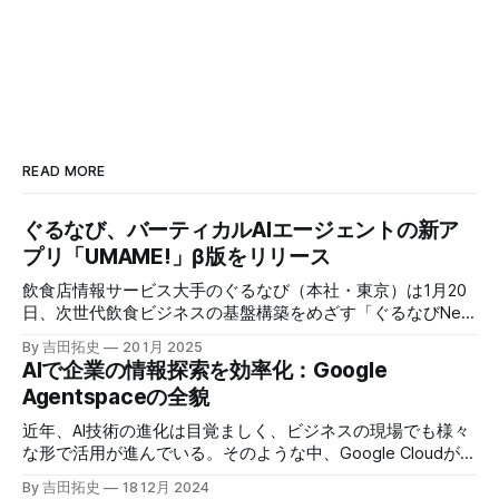
READ MORE
ぐるなび、バーティカルAIエージェントの新ア
プリ「UMAME!」β版をリリース
飲食店情報サービス大手のぐるなび（本社・東京）は1月20
日、次世代飲食ビジネスの基盤構築をめざす「ぐるなびNext
プロジェクト」の初成果として、新たな飲食店探索アプリ
By 吉田拓史
20 1月 2025
「UMAME!（うまみー！）」のβ版を公開した。
AIで企業の情報探索を効率化：Google
Agentspaceの全貌
近年、AI技術の進化は目覚ましく、ビジネスの現場でも様々
な形で活用が進んでいる。そのような中、Google Cloudが新
たに発表したGoogle Agentspaceは、いま注目を集めるAIエ
By 吉田拓史
18 12月 2024
ージェントがエンタープライズITを大きく変革する予兆と言