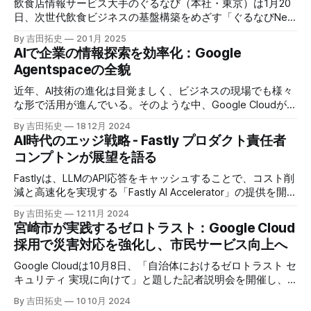
飲食店情報サービス大手のぐるなび（本社・東京）は1月20
日、次世代飲食ビジネスの基盤構築をめざす「ぐるなびNext
プロジェクト」の初成果として、新たな飲食店探索アプリ
By 吉田拓史
20 1月 2025
「UMAME!（うまみー！）」のβ版を公開した。
AIで企業の情報探索を効率化：Google
Agentspaceの全貌
近年、AI技術の進化は目覚ましく、ビジネスの現場でも様々
な形で活用が進んでいる。そのような中、Google Cloudが新
たに発表したGoogle Agentspaceは、いま注目を集めるAIエ
By 吉田拓史
18 12月 2024
ージェントがエンタープライズITを大きく変革する予兆と言
AI時代のエッジ戦略 - Fastly プロダクト責任者
えるだろう。
コンプトンが展望を語る
Fastlyは、LLMのAPI応答をキャッシュすることで、コスト削
減と高速化を実現する「Fastly AI Accelerator」の提供を開始
した。キップ・コンプトン最高プロダクト責任者（CPO）
By 吉田拓史
12 11月 2024
は、類似した質問への応答を再利用し、効率的な処理を可能
宮崎市が実践するゼロトラスト：Google Cloud
にすると説明した。さらに、コンプトンは、エッジコンピュ
採用で災害対応を強化し、市民サービス向上へ
ーティングの利点を活かしたパーソナライズや、エッジにお
けるGPUの経済性、セキュリティへの取り組みなど、Fastly
Google Cloudは10月8日、「自治体におけるゼロトラスト セ
のAI戦略について語った。
キュリティ 実現に向けて」と題した記者説明会を開催し、
自治体向けにゼロトラストセキュリティ導入を支援するプロ
By 吉田拓史
10 10月 2024
グラムを発表した。宮崎市の事例では、Google Workspace