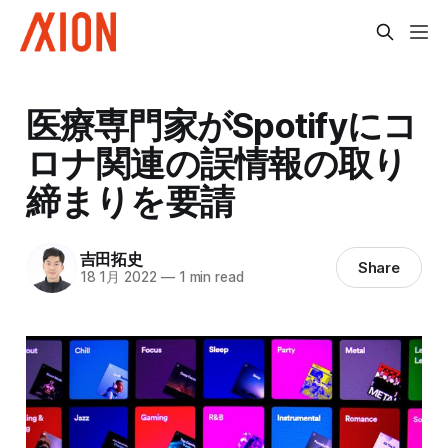
医療専門家がSpotifyにコ
ロナ関連の誤情報の取り
締まりを要請
吉田拓史
Share
18 1月 2022
—
1 min read