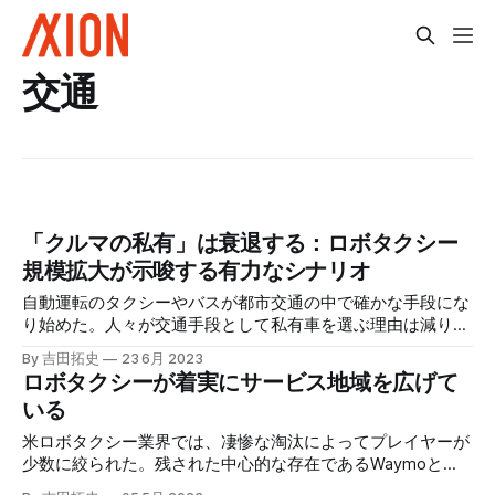
交通
「クルマの私有」は衰退する：ロボタクシー
規模拡大が示唆する有力なシナリオ
自動運転のタクシーやバスが都市交通の中で確かな手段にな
り始めた。人々が交通手段として私有車を選ぶ理由は減り、
自動車販売は2020年代にピークアウトする――このような
By 吉田拓史
23 6月 2023
シナリオは本命筋のものになりつつある。
ロボタクシーが着実にサービス地域を広げて
いる
米ロボタクシー業界では、凄惨な淘汰によってプレイヤーが
少数に絞られた。残された中心的な存在であるWaymoと
Cruiseはサービス地域を拡大している。