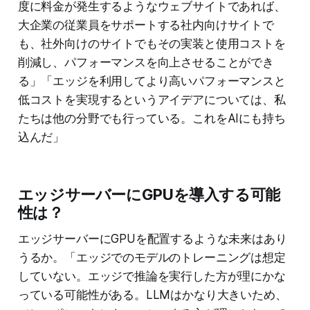
度に料金が発生するようなウェブサイトであれば、
which response to use. In regular
caching, the request must match
大企業の従業員をサポートする社内向けサイトで
the URL, token, or hash to use a
も、社外向けのサイトでもその実装と使用コストを
previous response. With semantic
削減し、パフォーマンスを向上させることができ
caching,…
る」「エッジを利用してより高いパフォーマンスと
低コストを実現するというアイデアについては、私
たちは他の分野でも行っている。これをAIにも持ち
込んだ」
エッジサーバーにGPUを導入する可能
性は？
エッジサーバーにGPUを配置するような未来はあり
うるか。「エッジでのモデルのトレーニングは想定
していない。エッジで推論を実行した方が理にかな
っている可能性がある。LLMはかなり大きいため、