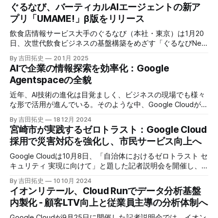
ぐるなび、バーティカルAIエージェントの新ア
プリ「UMAME!」β版をリリース
飲食店情報サービス大手のぐるなび（本社・東京）は1月20
日、次世代飲食ビジネスの基盤構築をめざす「ぐるなびNext
プロジェクト」の初成果として、新たな飲食店探索アプリ
By 吉田拓史
20 1月 2025
「UMAME!（うまみー！）」のβ版を公開した。
AIで企業の情報探索を効率化：Google
Agentspaceの全貌
近年、AI技術の進化は目覚ましく、ビジネスの現場でも様々
な形で活用が進んでいる。そのような中、Google Cloudが新
たに発表したGoogle Agentspaceは、いま注目を集めるAIエ
By 吉田拓史
18 12月 2024
ージェントがエンタープライズITを大きく変革する予兆と言
宮崎市が実践するゼロトラスト：Google Cloud
えるだろう。
採用で災害対応を強化し、市民サービス向上へ
Google Cloudは10月8日、「自治体におけるゼロトラスト セ
キュリティ 実現に向けて」と題した記者説明会を開催し、
自治体向けにゼロトラストセキュリティ導入を支援するプロ
By 吉田拓史
10 10月 2024
グラムを発表した。宮崎市の事例では、Google Workspace
​​イオンリテール、Cloud Runでデータ分析基盤
やChrome Enterprise Premiumなどを導入し、災害時の情報
内製化 - 顧客LTV向上と従業員主導の分析体制へ
共有の効率化などに成功したようだ。
Google Cloudが9月25日に開催した記者説明会では、イオン