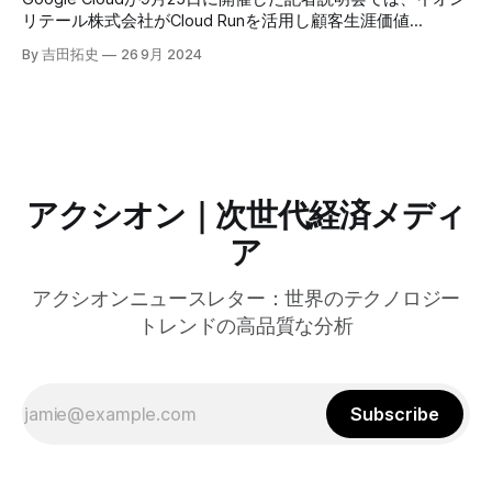
リテール株式会社がCloud Runを活用し顧客生涯価値
（LTV）向上を目指したデータ分析基盤を内製化した事例を
By 吉田拓史
26 9月 2024
紹介。従業員1,000人以上がデータ分析を行う体制を目指
し、BIツールによる販促効果分析、生成AIによる会話分析、
リテールメディア活用などの取り組みを進めている。
アクシオン｜次世代経済メディ
ア
アクシオンニュースレター：世界のテクノロジー
トレンドの高品質な分析
Subscribe