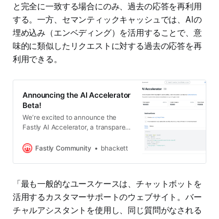
と完全に一致する場合にのみ、過去の応答を再利用
する。一方、セマンティックキャッシュでは、AIの
埋め込み（エンベディング）を活用することで、意
味的に類似したリクエストに対する過去の応答を再
利用できる。
Announcing the AI Accelerator
Beta!
We’re excited to announce the
Fastly AI Accelerator, a transparent
API proxy for AI platforms designed
to reduce latency and lower costs
Fastly Community
bhackett
through semantic caching! We’re
starting with OpenAI, but more
platforms are in the works.
「最も一般的なユースケースは、チャットボットを
Semantic caching, like regular
caching, uses a previous response
活用するカスタマーサポートのウェブサイト。バー
to serve a current request. The
チャルアシスタントを使用し、同じ質問がなされる
difference comes in how we decide