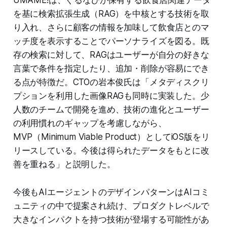
UMAME!は、ぐるなびが保有する飲食店関連データ
を基に検索拡張生成（RAG）を中核とする技術を取
り入れ、さらに顧客の情報を加味して飲食店とのマ
ッチ度を表示することでパーソナライズを図る。既
存の検索に対して、RAGはユーザーが自分の好きな
言葉で条件を指定したり、追加・削除が容易にでき
る点が特徴だ。CTOの岩本俊氏は「メタディスクリ
プションを利用した画像RAGも同時に実装した。少
人数のチームで開発を進め、技術の進化とユーザー
の利用慣れのギャップを考慮しながら、
MVP（Minimum Viable Product）としてiOS版をリ
リースしている。今後は得られたデータをもとに改
善を重ねる」と説明した。
今後もAIエージェントのデザインパターンはAIコミ
ュニティの中で提案され続け、プロダクトレベルで
大きなインパクトを持つ技術が登場する可能性があ