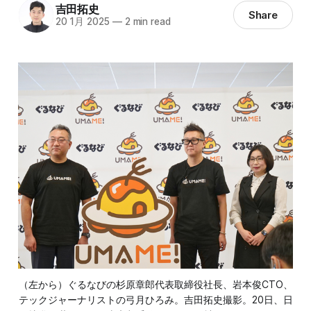
吉田拓史
Share
20 1月 2025
—
2 min read
（左から）ぐるなびの杉原章郎代表取締役社長、岩本俊CTO、
テックジャーナリストの弓月ひろみ。吉田拓史撮影。20日、日