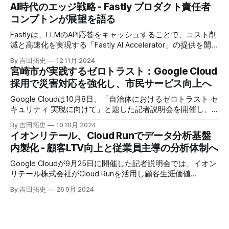
ージェントがエンタープライズITを大きく変革する予兆と言
AI時代のエッジ戦略 - Fastly プロダクト責任者
えるだろう。
コンプトンが展望を語る
Fastlyは、LLMのAPI応答をキャッシュすることで、コスト削
減と高速化を実現する「Fastly AI Accelerator」の提供を開始
した。キップ・コンプトン最高プロダクト責任者（CPO）
By 吉田拓史
12 11月 2024
は、類似した質問への応答を再利用し、効率的な処理を可能
宮崎市が実践するゼロトラスト：Google Cloud
にすると説明した。さらに、コンプトンは、エッジコンピュ
採用で災害対応を強化し、市民サービス向上へ
ーティングの利点を活かしたパーソナライズや、エッジにお
けるGPUの経済性、セキュリティへの取り組みなど、Fastly
Google Cloudは10月8日、「自治体におけるゼロトラスト セ
のAI戦略について語った。
キュリティ 実現に向けて」と題した記者説明会を開催し、
自治体向けにゼロトラストセキュリティ導入を支援するプロ
By 吉田拓史
10 10月 2024
グラムを発表した。宮崎市の事例では、Google Workspace
​​イオンリテール、Cloud Runでデータ分析基盤
やChrome Enterprise Premiumなどを導入し、災害時の情報
内製化 - 顧客LTV向上と従業員主導の分析体制へ
共有の効率化などに成功したようだ。
Google Cloudが9月25日に開催した記者説明会では、イオン
リテール株式会社がCloud Runを活用し顧客生涯価値
（LTV）向上を目指したデータ分析基盤を内製化した事例を
By 吉田拓史
26 9月 2024
紹介。従業員1,000人以上がデータ分析を行う体制を目指
し、BIツールによる販促効果分析、生成AIによる会話分析、
リテールメディア活用などの取り組みを進めている。