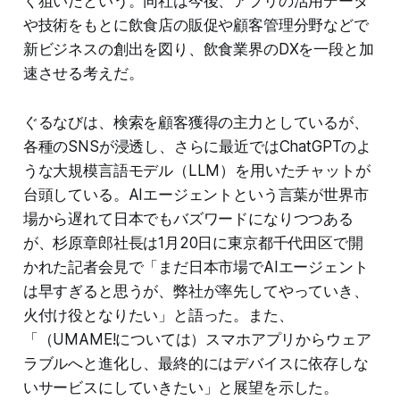
く狙いだという。同社は今後、アプリの活用データ
や技術をもとに飲食店の販促や顧客管理分野などで
新ビジネスの創出を図り、飲食業界のDXを一段と加
速させる考えだ。
ぐるなびは、検索を顧客獲得の主力としているが、
各種のSNSが浸透し、さらに最近ではChatGPTのよ
うな大規模言語モデル（LLM）を用いたチャットが
台頭している。AIエージェントという言葉が世界市
場から遅れて日本でもバズワードになりつつある
が、杉原章郎社長は1月20日に東京都千代田区で開
かれた記者会見で「まだ日本市場でAIエージェント
は早すぎると思うが、弊社が率先してやっていき、
火付け役となりたい」と語った。また、
「（UMAME!については）スマホアプリからウェア
ラブルへと進化し、最終的にはデバイスに依存しな
いサービスにしていきたい」と展望を示した。