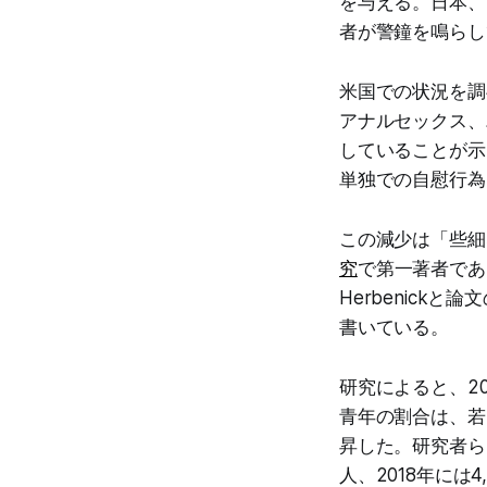
を与える。日本、
者が警鐘を鳴らし
米国での状況を調
アナルセックス、
していることが示
単独での自慰行為
この減少は「些細なこと
究
で第一著者であ
Herbenickと
書いている。
研究によると、2
青年の割合は、若い
昇した。研究者ら
人、2018年には