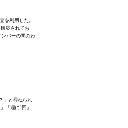
ル調査を利用した。
って構築されてお
メンバーの間のわ
？」と尋ねられ
」「週に1回」