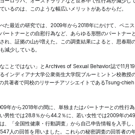
ヨーロッパ、オーストラリアなど世界中で性行為が減少し
ているのは、このような幅広いメリットがあるからだ。
べた最近の研究では、2009年から2018年にかけて、ペニ
パートナーとの自慰行為など、あらゆる形態のパートナー
され、証拠の山が増えた。この調査結果によると、思春期
も減少している。
ではない」とArchives of Sexual Behavior誌で11
るインディアナ大学公衆衛生大学院ブルーミントン校教授のD
論文の共著者で同校のリサーチアソシエイトであるTsung-chieh
009年から2018年の間に、単独またはパートナーとの性行
男性では28.8％から44.2％に、若い女性では2009年の49
は、「全国性健康・行動調査」から自己申告情報を入手し、200
4,547人の回答を用いました。これらの秘密調査の回答者の