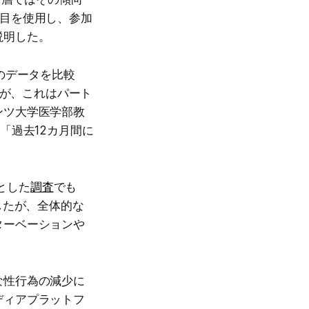
項目を使用し、参加
説明した。
のデータを比較
たが、これはパート
ンツ大学医学部教
「過去12カ月間に
象とした
調査
でも
少したが、全体的な
ターベーションや
な性行為の減少に
ディアプラットフ