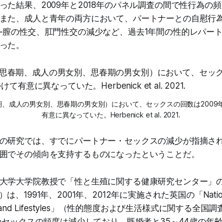
った結果、2009年と2018年のパネル調査の間で性行為の
また、成人と青年の両方において、パートナーとの自慰行
-膣の性交、肛門性交の減少など、過去1年間の性的レパー
った。
、成人の男女別、思春期の男女別）において、セックスの回数は2009年
有意に異なっていた。Herbenick et al. 2021.
の研究では、すでにパートナー・セックスの減少が指摘さ
囲でその傾向を支持するものになったということだ。
大学大学院教授で「性と生殖に関する健康研究センター」の所
19）は、1991年、2001年、2012年に実施された英国の「National
tudes and Lifestyles」（性的態度および生活様式に関する
歳のセックスの頻度は減少しており、既婚者と35～44歳の年