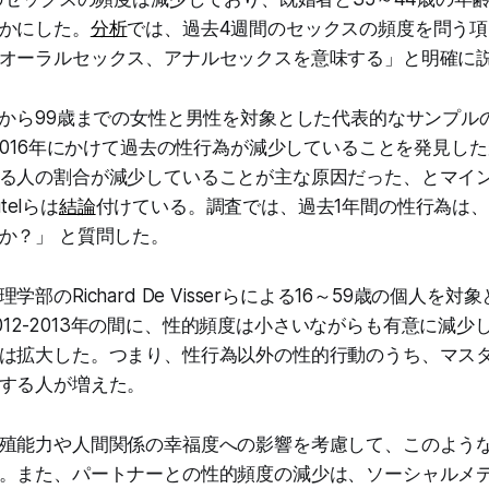
かにした。
分析
では、過去4週間のセックスの頻度を問う
オーラルセックス、アナルセックスを意味する」と明確に
歳から99歳までの女性と男性を対象とした代表的なサンプル
ら2016年にかけて過去の性行為が減少していることを発見し
る人の割合が減少していることが主な原因だった、とマイ
utelらは
結論
付けている。調査では、過去1年間の性行為は、
か？」 と質問した。
部のRichard De Visserらによる16～59歳の個人を対
年と2012-2013年の間に、性的頻度は小さいながらも有意に減
は拡大した。つまり、性行為以外の性的行動のうち、マス
する人が増えた。
殖能力や人間関係の幸福度への影響を考慮して、このよう
。また、パートナーとの性的頻度の減少は、ソーシャルメ