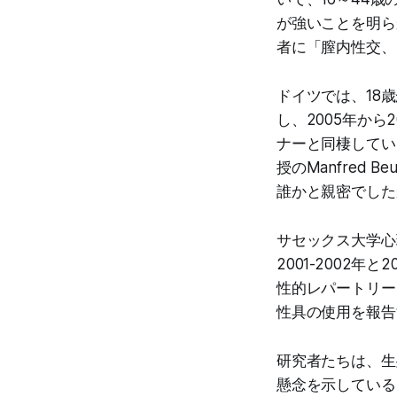
が強いことを明ら
者に「膣内性交、
ドイツでは、18
し、2005年か
ナーと同棲してい
授のManfred Be
誰かと親密でした
サセックス大学心理学
2001-2002
性的レパートリー
性具の使用を報告
研究者たちは、生
懸念を示している