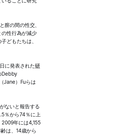
ていることに研究
スと膣の間の性交、
との性行為が減少
の子どもたちは、
月19日に発表された
研
ebby
（Jane）Fuらは
為がないと報告する
.5％から74％に上
9年には4,155
年齢は、14歳から