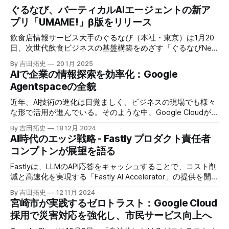
ぐるなび、バーティカルAIエージェントの新ア
プリ「UMAME!」β版をリリース
飲食店情報サービス大手のぐるなび（本社・東京）は1月20
日、次世代飲食ビジネスの基盤構築をめざす「ぐるなびNext
プロジェクト」の初成果として、新たな飲食店探索アプリ
By 吉田拓史
20 1月 2025
「UMAME!（うまみー！）」のβ版を公開した。
AIで企業の情報探索を効率化：Google
Agentspaceの全貌
近年、AI技術の進化は目覚ましく、ビジネスの現場でも様々
な形で活用が進んでいる。そのような中、Google Cloudが新
たに発表したGoogle Agentspaceは、いま注目を集めるAIエ
By 吉田拓史
18 12月 2024
ージェントがエンタープライズITを大きく変革する予兆と言
AI時代のエッジ戦略 - Fastly プロダクト責任者
えるだろう。
コンプトンが展望を語る
Fastlyは、LLMのAPI応答をキャッシュすることで、コスト削
減と高速化を実現する「Fastly AI Accelerator」の提供を開始
した。キップ・コンプトン最高プロダクト責任者（CPO）
By 吉田拓史
12 11月 2024
は、類似した質問への応答を再利用し、効率的な処理を可能
宮崎市が実践するゼロトラスト：Google Cloud
にすると説明した。さらに、コンプトンは、エッジコンピュ
採用で災害対応を強化し、市民サービス向上へ
ーティングの利点を活かしたパーソナライズや、エッジにお
けるGPUの経済性、セキュリティへの取り組みなど、Fastly