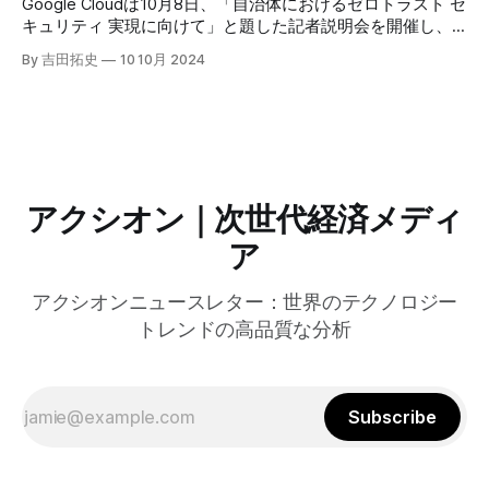
Google Cloudは10月8日、「自治体におけるゼロトラスト セ
のAI戦略について語った。
キュリティ 実現に向けて」と題した記者説明会を開催し、
自治体向けにゼロトラストセキュリティ導入を支援するプロ
By 吉田拓史
10 10月 2024
グラムを発表した。宮崎市の事例では、Google Workspace
やChrome Enterprise Premiumなどを導入し、災害時の情報
共有の効率化などに成功したようだ。
アクシオン｜次世代経済メディ
ア
アクシオンニュースレター：世界のテクノロジー
トレンドの高品質な分析
Subscribe