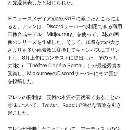
と先週発表したと報じられた。
米ニュースメディア
Vice
が31日に報じたところによ
ると、アレンは、Discordサーバーで利用できる商用
画像合成モデル「Midjourney」を使って、3枚の画
像のシリーズを作成した。そして、加増を元の大き
さよりも多い画素数に変換してキャンバスにプリン
トし、8月上旬にコンテストに提出した。そのうち
の1枚（「Théåtre D'opéra Spatial」）が最優秀賞を
受賞し、MidjourneyのDiscordサーバーにその喜び
を投稿した。
アレンの勝利は、芸術の本質や芸術家であることの
意味について、Twitter、Redditで活発な議論を引き
起こした。
アレンが優勝したことについて、アーティストのジ