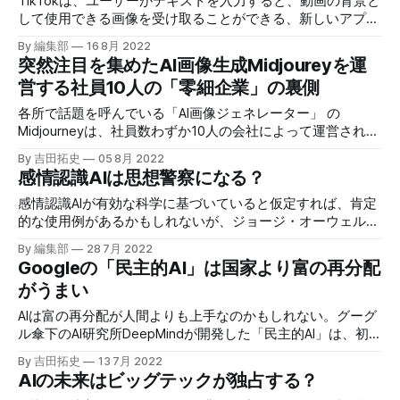
TikTokは、ユーザーがテキストを入力すると、動画の背景と
して使用できる画像を受け取ることができる、新しいアプリ
内テキストから画像へのAIジェネレーターを開始した、と
By 編集部
16 8月 2022
The Vergeが報じた。
突然注目を集めたAI画像生成Midjoureyを運
営する社員10人の「零細企業」の裏側
各所で話題を呼んでいる「AI画像ジェネレーター」 の
Midjourneyは、社員数わずか10人の会社によって運営されて
いる。作者のデイヴィッド・ホルツは会社を「自己資金で運
By 吉田拓史
05 8月 2022
営される研究所」と形容しており、すでに利益が出ていると
感情認識AIは思想警察になる？
いう。資金力が物を言う分野で異色の存在だ。
感情認識AIが有効な科学に基づいていると仮定すれば、肯定
的な使用例があるかもしれないが、ジョージ・オーウェル的
な「思想警察」へとつながるリスクを孕んでいることは否定
By 編集部
28 7月 2022
できない。
Googleの「民主的AI」は国家より富の再分配
がうまい
AIは富の再分配が人間よりも上手なのかもしれない。グーグ
ル傘下のAI研究所DeepMindが開発した「民主的AI」は、初期
の富の不均衡を是正し、フリーライダーを制裁するメカニズ
By 吉田拓史
13 7月 2022
ムを発見した。人間は人間が作った富の再分配方法よりもAI
AIの未来はビッグテックが独占する？
が作った方法を支持した。