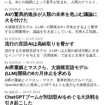
いる。AIとの強調によって新手が生まれ、人間のクリエイテ
ィビティが刺激されている。人類はAIで進化の速度を加速で
By 吉田拓史
04 4月 2023
きるかもしれない。
AIの驚異的進歩が人類の未来を危ぶむ議論に
火を付けた
大規模言語モデル（LLM）の開発を6ヶ月休止するよう要求
する公開書簡が、議論を引き起こしている。汎用人工知能
（AGI）実現の可能性も遠くにちらつく中、驚異的な潜在性
By 吉田拓史
31 3月 2023
を秘める科学技術をどう扱うか、人類は分水嶺に立っている
流行の言語AIは高給取りを脅かす
かもしれない。
流行する大規模言語モデル（LLM）は人類の経済活動に大き
なインパクトを与える「汎用技術」であると主張する論文が
出た。高賃金の職種への影響は他よりも大きく、人々の仕事
By 吉田拓史
30 3月 2023
はこれから大きな変化に直面することになる。
AI界重鎮とマスクら、大規模言語モデル
(LLM)開発の6カ月休止を求める
AI界の重鎮とイーロン・マスク、業界幹部のグループは、
OpenAIが新たに発表したGPT-4よりも強力な大規模言語モ
デル（LLM）のトレーニングを、社会と人類に潜在するリス
By 編集部
29 3月 2023
クを排除するため、6カ月間休止するよう公開書簡で呼びか
ChatGPTブームが対話型AIをめぐる大決戦を
けた。
引き起こした