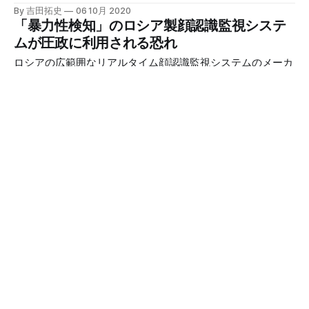
ドは、ソーシャルメディアやウェブ上の数十億枚の写真をス
By 吉田拓史
06 10月 2020
クレイピングしてデータベース化し、物議を醸している顔認
「暴力性検知」のロシア製顔認識監視システ
識スタートアップClearview AIの顧客として世界中の数千の
ムが圧政に利用される恐れ
政府機関や民間企業の中にリストアップされている。
ロシアの広範囲なリアルタイム顔認識監視システムのメーカ
ーであるNTechLabは、「攻撃性検知」と「暴力性検知」の
機能を2021年から展開する予定だ。
By 吉田拓史
28 9月 2020
物理学者が「AIの公平性」に挑み始めた
物理学者は、AIの理解と制御において重要な役割を果たす機
会を得ている。物理学の研究では、アルゴリズムの偏りや解
釈可能性の慎重な分析が必要となることが多く、これはAIシ
By 吉田拓史
24 9月 2020
ステムの公平性を向上させるための重要な方法だ。
生体認証による市民監視は不可避
「バイオメトリクスの規制」と題したAI倫理研究機関「AI
Now」の新しい報告書では、「バイオメトリクスの規制。グ
ローバルなアプローチと緊急の質問」と題された新しい報告
By 吉田拓史
08 9月 2020
書の中で、AI Now Instituteは、規制擁護派がバイオメトリク
Google、AI倫理のコンサルティングを提供へ
スの監視状態は避けられないと考え始めていると述べていま
す。
グーグルは年末までに、新たなAI倫理サービスを開始する予
定だ。最初は、グーグルは、コンピュータビジョンシステム
における人種的偏見の発見、またはAIプロジェクトを管理す
By 吉田拓史
31 8月 2020