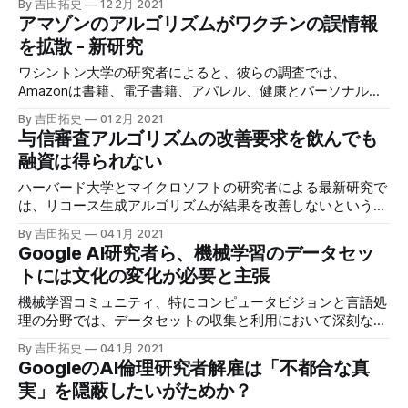
By 吉田拓史
12 2月 2021
た。
アマゾンのアルゴリズムがワクチンの誤情報
を拡散 - 新研究
ワシントン大学の研究者によると、彼らの調査では、
Amazonは書籍、電子書籍、アパレル、健康とパーソナルケ
アなどのカテゴリに属する健康に関する誤った情報を提供す
By 吉田拓史
01 2月 2021
る製品を「大量に」ホストしていることが明らかになった。
与信審査アルゴリズムの改善要求を飲んでも
融資は得られない
ハーバード大学とマイクロソフトの研究者による最新研究で
は、リコース生成アルゴリズムが結果を改善しないという強
い証拠が見つかった。それは、銀行や金融機関などの利害関
By 吉田拓史
04 1月 2021
係者がモデルを再教育して更新したり、データの新しいパタ
Google AI研究者ら、機械学習のデータセッ
ーンに適応するためにフレームワークを使用したりすると、
トには文化の変化が必要と主張
アルゴリズムによって生成されたリコースが無効になる傾向
があるからだ。
機械学習コミュニティ、特にコンピュータビジョンと言語処
理の分野では、データセットの収集と利用において深刻な文
化の問題を抱えている、と今月初めに発表された、Google
By 吉田拓史
04 1月 2021
ResearchのリサーチサイエンティストEmily Dentonらが共著
GoogleのAI倫理研究者解雇は「不都合な真
した論文は主張している。
実」を隠蔽したいがためか？