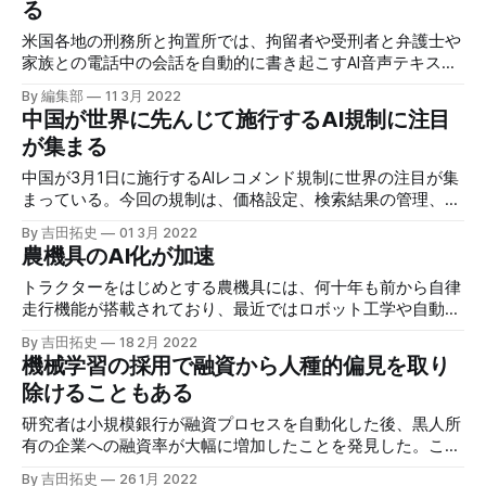
る
米国各地の刑務所と拘置所では、拘留者や受刑者と弁護士や
家族との電話中の会話を自動的に書き起こすAI音声テキスト
化モデルが導入されていることが判明した。AIの使用が人権
By 編集部
11 3月 2022
を侵害する事案として物議を醸している。
中国が世界に先んじて施行するAI規制に注目
が集まる
中国が3月1日に施行するAIレコメンド規制に世界の注目が集
まっている。今回の規制は、価格設定、検索結果の管理、動
画の推奨、コンテンツのフィルタリングなどのアルゴリズム
By 吉田拓史
01 3月 2022
を対象とし、主要テック企業に新たな規制を課すものだ。
農機具のAI化が加速
トラクターをはじめとする農機具には、何十年も前から自律
走行機能が搭載されており、最近ではロボット工学や自動運
転車の発展に伴って導入が進んでいる。だが、メーカーに完
By 吉田拓史
18 2月 2022
全に支配されるとの懸念が農家にはある。
機械学習の採用で融資から人種的偏見を取り
除けることもある
研究者は小規模銀行が融資プロセスを自動化した後、黒人所
有の企業への融資率が大幅に増加したことを発見した。この
結果は、機械学習アルゴリズムを採用することで、融資にお
By 吉田拓史
26 1月 2022