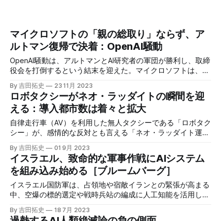
マイクロソフトの「親の総取り」ならず、ア
ルトマン復帰で決着：OpenAI騒動
OpenAI騒動は、アルトマンとAI研究者の軍団が勝利し、取締
役会を打倒するという結末を迎えた。マイクロソフトは、
OpenAIをまるごと吸収しかけたが、親の総取りとは行かな
By 吉田拓史
23 11月 2023
かった。
ロボタクシーがネオ・ラッダイトの瞬間を迎
える：導入都市数は着々と拡大
自律走行車（AV）を利用した無人タクシーである「ロボタク
シー」が、感情的な反対とも言える「ネオ・ラッダイト運
動」の瞬間を迎えている。米国での展開都市は拡大してお
By 吉田拓史
01 9月 2023
り、長い助走の末、普及局面にたどり着いた。
イスラエル、致命的な軍事作戦にAIシステム
を組み込み始める［ブルームバーグ］
イスラエル国防軍は、占領地や宿敵イランとの緊張が高まる
中、空爆の標的選定や戦時兵站の編成に人工知能を活用し始
めている。関係者によれば、現在、空爆の標的を選定するた
By 吉田拓史
18 7月 2023
めに膨大な量のデータを解析できるAI推薦システムを使用し
過熱するAI人類絶滅論の負の側面