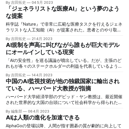
By 吉田拓史
04 5月 2023
た。
「ジェネラリストな医療AI」という夢のよう
な提案
科学誌『Nature』で非常に広範な医療タスクを行えるジェネ
ラリストな人工知能（AI）が提案された。患者とのやり取り
による情報収集から、医師の臨床での意思決定支援まで、広
By 吉田拓史
21 4月 2023
範に渡る応用を行うAIだ。AlphaFoldによるタンパク質の立体
AI規制を声高に叫びながら誰もが巨大モデル
構造予測以来、医学界はAI応用の激流の中にいる。
にオールインしている現実
「AIの安全性」を巡る議論が噴出している。だが、主張のど
れもが各々のステークホルダーの利益を代表しているように
見える。実際には誰もが全てのリソースをAI研究に投じ、競
By 吉田拓史
14 4月 2023
争相手を出し抜こうとしている。
中国のAI監視技術が他の独裁国家に輸出され
ている、ハーバード大教授が指摘
ハーバード大学経済学部のデビッド・ヤン教授は、最近開催
された世界的な大国の台頭について社会科学から得られた知
見に関するシンポジウムで、中国のAI分野の突出した成功に
By 編集部
06 4月 2023
ついて言及した。
AIは人類の進化を加速できる
AlphaGoの登場以降、人間が指す囲碁の質が劇的に向上して