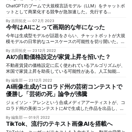
ChatGPTのブームで大規模言語モデル（LLM）をチャットボ
ットとして商業化する競争が急加速した。先行する
Microsoftを追って、腰の重かったGoogleが動き、新興企業
By 吉田拓史
07 2月 2023
も雨後の筍のように現れている。大決戦の模様だ。
今年はAIにとって画期的な年になった
今年は生成型モデルが話題をさらい、チャットボットが大規
模モデルの日常的なユースケースの可能性を切り開いた。生
命科学で進行中の革命は見逃せず、すでにAIに意識を見出し
By 吉田拓史
23 12月 2022
た人も現れた。米政府が発出したAI権利章典は政策的対応の
AIの自動価格設定が家賃上昇を招いた？
パイオニアとなった。
不動産賃貸の価格設定に広く使われているアルゴリズムが、
米国で家賃上昇を助長している可能性がある。人工知能
（AI）の社会実装次第では、AIが人々のウェルビーイングが
By 編集部
23 12月 2022
毀損されてしまう恐れを改めて思い起こす事例かもしれな
AI画像生成がコロラド州の芸術コンテストで
い。
優勝し「芸術の死」論争が沸騰
ジェイソン・アレンという合成メディアアーティストが、コ
ロラド州の美術コンテストにAIで生成した作品を出品し、デ
ジタルアート部門で1位を獲得したと先週発表したと報じら
By 編集部
01 9月 2022
れた。
TikTok、流行のテキスト画像AIを搭載へ