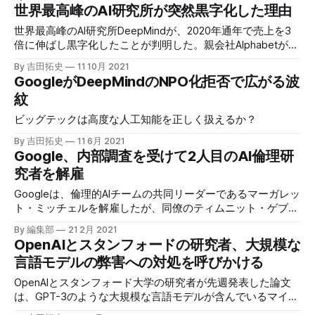
けるバイアスを低減する事ができる可能性を示唆している。
世界最高峰のAI研究所が突然黒字化した理由
世界最高峰のAI研究所DeepMindが、2020年通年で売上を3
倍に伸ばし黒字化したことが判明した。親会社Alphabetが、
一時は非営利化を打診したDeepMindをより「営利活動」に
By 吉田拓史
11 10月 2021
関与させるようにした結果のようだ。
GoogleがDeepMindのNPO化拒否で広がる波
紋
ビッグテックは高度な人工知能を正しく扱えるか？
By 吉田拓史
11 6月 2021
Google、内部調査を受けて2人目のAI倫理研
究者を解雇
Googleは、倫理的AIチームの共同リーダーであるマーガレッ
ト・ミッチェルを解雇したが、同僚のティムニット・ゲブル
に対する差別の証拠を見つけるために、自動スクリプトを使
By 編集部
21 2月 2021
ってメールを調べたことが原因だという。
OpenAIとスタンフォードの研究者、大規模な
言語モデルの弊害への対処を呼びかける
OpenAIとスタンフォード大学の研究者が先週発表した論文
は、GPT-3のような大規模な言語モデルが含んでいるマイノ
リティへのバイアスに対処するための緊急行動を呼びかけ