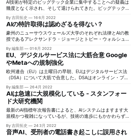
AI技術が特定のビッグテック企業に集中することへの疑義は
幾度となく示され、そして退けられてきた。ビッグテックが
ないと現代のAI研究は成り立たないのが現実である反面、チ
By 吉田拓史
16 6月 2022
ェックが効いているのかは疑わしい。
AIの特許取得は認めざるを得ない？
豪州のニューサウスウェールズ大学のそれぞれ法律とAIの教
授であるアレクサンドラ・ジョージとトビー・ウォルシュ
は、機械を発明者として認めないことは、経済や社会に長期
By 編集部
01 6月 2022
的な影響を与える可能性があると主張した。
EU、デジタルサービス法に大筋合意 Google
やMetaへの規制強化
欧州連合（EU）は土曜日の早朝、EUはデジタルサービス法
（DSA）について大筋で合意した。DSAはオンライン・プラ
ットフォームの説明責任についてこれまでにない新たな基準
By 編集部
26 4月 2022
を定めるものだ。
AIは急速に大規模化している - スタンフォー
ド大研究機関
最新のAI指標年次報告書によると、AIシステムはますます大
規模かつ複雑になっているが、技術の進歩にもかかわらず、
より高いレベルの毒性も示しているとのことだ。
By 吉田拓史
24 3月 2022
音声AI、受刑者の電話書き起こしに誤用され