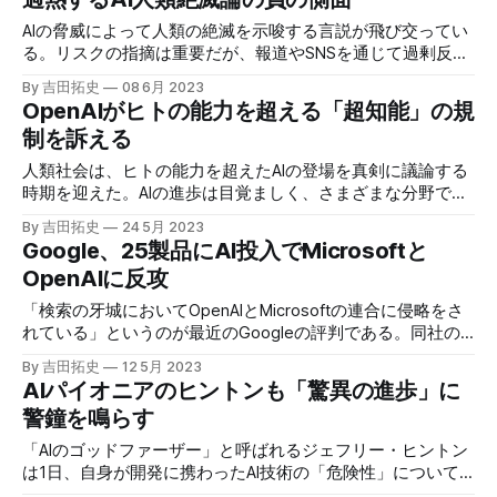
ているという。
AIの脅威によって人類の絶滅を示唆する言説が飛び交ってい
る。リスクの指摘は重要だが、報道やSNSを通じて過剰反応
を引き起こし始めており、負の側面が顕在化している。
By 吉田拓史
08 6月 2023
OpenAIがヒトの能力を超える「超知能」の規
制を訴える
人類社会は、ヒトの能力を超えたAIの登場を真剣に議論する
時期を迎えた。AIの進歩は目覚ましく、さまざまな分野で超
知能が登場するシナリオもありうる。我々は非常に興味深い
By 吉田拓史
24 5月 2023
時代に生きている。
Google、25製品にAI投入でMicrosoftと
OpenAIに反攻
「検索の牙城においてOpenAIとMicrosoftの連合に侵略をさ
れている」というのが最近のGoogleの評判である。同社の
アンサーは、年次開発者会議での25製品のAI化宣言だった。
By 吉田拓史
12 5月 2023
熾烈なAI戦争は新たな一幕を迎えようとしている。
AIパイオニアのヒントンも「驚異の進歩」に
警鐘を鳴らす
「AIのゴッドファーザー」と呼ばれるジェフリー・ヒントン
は1日、自身が開発に携わったAI技術の「危険性」について
自由に発言するため、先週Googleの職を辞したことを認め