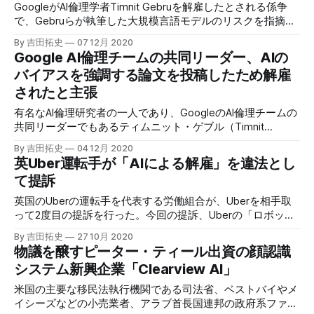
GoogleがAI倫理学者Timnit Gebruを解雇したとされる係争
で、Gebruらが執筆した大規模言語モデルのリスクを指摘す
る論文がその発端となったと彼女は主張している。論文はモ
By 吉田拓史
07 12月 2020
デルが適用されているGoogleの検索やクラウド製品、ま
Google AI倫理チームの共同リーダー、AIの
た、Transformer、BERT等のAI研究チームの主要な業績に疑
バイアスを強調する論文を投稿したため解雇
問を投げかけるものであり、Googleがビジネス上の利益を
されたと主張
倫理に対して優先したかという疑問に回答しないといけな
い。
有名なAI倫理研究者の一人であり、GoogleのAI倫理チームの
共同リーダーでもあるティムニット・ゲブル（Timnit
Gebru）は、GoogleのAIのバイアスを強調する論文を執筆し
By 吉田拓史
04 12月 2020
たせいで解雇されたと主張した。Google AI側は辞意を受理
英Uber運転手が「AIによる解雇」を違法とし
したと反論しており、双方の主張が食い違っている。
て提訴
英国のUberの運転手を代表する労働組合が、Uberを相手取
って2度目の提訴を行った。今回の提訴、Uberの「ロボット
による解雇」行為が、自動化された意思決定から個人を保護
By 吉田拓史
27 10月 2020
することを求めるEU一般データ保護規則（GDPR）の第22条
物議を醸すピーター・ティール出資の顔認識
に違反していると主張している。
システム新興企業「Clearview AI」
米国の主要な移民法執行機関である司法省、ベストバイやメ
イシーズなどの小売業者、アラブ首長国連邦の政府系ファン