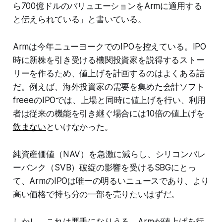
ら700億ドルのバリュエーションをArmに適用する
と伝えられている」と書いている。
Armは今年ニューヨークでのIPOを控えている。IPO
時に新株を引き受ける機関投資家を説得するストー
リーを作るため、値上げを計画するのはよくある話
だ。例えば、海外投資家の需要を集めた会計ソフト
freeeのIPOでは、上場と同時に値上げを行い、利用
者は従来の機能を引き継ぐ場合には10倍の値上げを
飲まない
といけなかった。
純資産価値（NAV）を急激に減らし、シリコンバレ
ーバンク（SVB）破綻の影響を受けるSBGにとっ
て、ArmのIPOは唯一の明るいニュースであり、より
高い価格で持ち分の一部を売りたいはずだ。
しかし、これは悪手になりうる。Armが値上げを行