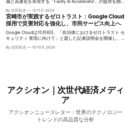
減と高速化を実現する「Fastly AI Accelerator」の提供を開始
した。キップ・コンプトン最高プロダクト責任者（CPO）
By 吉田拓史
12 11月 2024
は、類似した質問への応答を再利用し、効率的な処理を可能
宮崎市が実践するゼロトラスト：Google Cloud
にすると説明した。さらに、コンプトンは、エッジコンピュ
採用で災害対応を強化し、市民サービス向上へ
ーティングの利点を活かしたパーソナライズや、エッジにお
けるGPUの経済性、セキュリティへの取り組みなど、Fastly
Google Cloudは10月8日、「自治体におけるゼロトラスト セ
のAI戦略について語った。
キュリティ 実現に向けて」と題した記者説明会を開催し、
自治体向けにゼロトラストセキュリティ導入を支援するプロ
By 吉田拓史
10 10月 2024
グラムを発表した。宮崎市の事例では、Google Workspace
やChrome Enterprise Premiumなどを導入し、災害時の情報
共有の効率化などに成功したようだ。
アクシオン｜次世代経済メディ
ア
アクシオンニュースレター：世界のテクノロジー
トレンドの高品質な分析