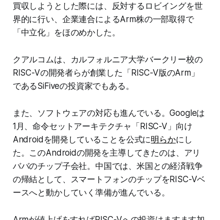
買収しようとした際には、反対するロビイングを世
界的に行い、企業連合によるArm株の一部取得で
「中立化」をほのめかした。
クアルコムは、カルフォルニア大学バークリー校の
RISC-Vの開発者らが創業した「RISC-V版のArm」
であるSiFiveの投資家でもある。
また、ソフトウェアの対応も進んでいる。Googleは
1月、命令セットアーキテクチャ「RISC-V」向け
Androidを開発していることを公式に
明らか
にし
た。このAndroidの開発を主導してきたのは、アリ
ババのチップ子会社。中国では、米国との経済戦争
の帰結として、スマートフォンのチップをRISC-Vベ
ースへと動かしていく準備が進んでいる。
Armが値上げをすればRISC-Vへの投資はますます加