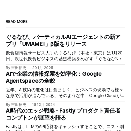
READ MORE
ぐるなび、バーティカルAIエージェントの新ア
プリ「UMAME!」β版をリリース
飲食店情報サービス大手のぐるなび（本社・東京）は1月20
日、次世代飲食ビジネスの基盤構築をめざす「ぐるなびNext
プロジェクト」の初成果として、新たな飲食店探索アプリ
By 吉田拓史
20 1月 2025
「UMAME!（うまみー！）」のβ版を公開した。
AIで企業の情報探索を効率化：Google
Agentspaceの全貌
近年、AI技術の進化は目覚ましく、ビジネスの現場でも様々
な形で活用が進んでいる。そのような中、Google Cloudが新
たに発表したGoogle Agentspaceは、いま注目を集めるAIエ
By 吉田拓史
18 12月 2024
ージェントがエンタープライズITを大きく変革する予兆と言
AI時代のエッジ戦略 - Fastly プロダクト責任者
えるだろう。
コンプトンが展望を語る
Fastlyは、LLMのAPI応答をキャッシュすることで、コスト削