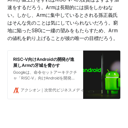
速をするだろう。Armは長期的には損をしかねな
い。しかし、Armに集中しているとされる孫正義氏
はそんな先のことは気にしていられないだろう。窮
地に陥ったSBGに一縷の望みをもたらすため、Arm
の値札を釣り上げることが彼の唯一の目標だろう。
RISC-V向けAndroidの開発が進
展しArmの牙城を脅かす
Googleは、命令セットアーキテクチ
ャ「RISC-V」向けAndroidを開発し
ていることを公式に明らかにした。
ソフトバンクグループのArmにとっ
アクシオン｜次世代ビジネスメディア
吉田拓史
ては、携帯電話や車載エンタテイン
メントのような広範な範囲でRISC-
Vの挑戦を受けることを意味する。