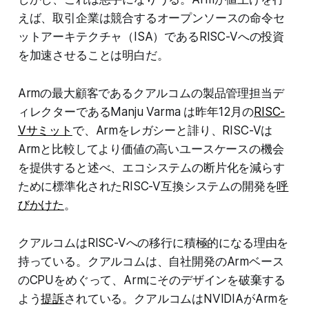
えば、取引企業は競合するオープンソースの命令セ
ットアーキテクチャ（ISA）であるRISC-Vへの投資
を加速させることは明白だ。
Armの最大顧客であるクアルコムの製品管理担当デ
ィレクターであるManju Varma は昨年12月の
RISC-
Vサミット
で、Armをレガシーと誹り、RISC-Vは
Armと比較してより価値の高いユースケースの機会
を提供すると述べ、エコシステムの断片化を減らす
ために標準化されたRISC-V互換システムの開発を
呼
びかけた
。
クアルコムはRISC-Vへの移行に積極的になる理由を
持っている。クアルコムは、自社開発のArmベース
のCPUをめぐって、Armにそのデザインを破棄する
よう
提訴
されている。クアルコムはNVIDIAがArmを