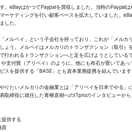
。eBayはかつてPaypalを買収しました。当時のPaypalは
マーケティングを行い顧客ベースを拡大していました。eBayは
ました。
「メルペイ」という子会社を持っており、これが「メルカリのP
しょう。メルペイはメルカリのトランザクション（取引）
で行われるトランザクションへと足を広げようとしている
Pay）や支付寶（アリペイ）のように。他にも布石が置いてあ
ビスを提供する「BASE」とも資本業務提携を結んでいます
やりたいメルカリの金融業とは「アリペイを日本でやる」
表取締役に就任した青柳直樹へのITproのインタビューか
に提供する
融資