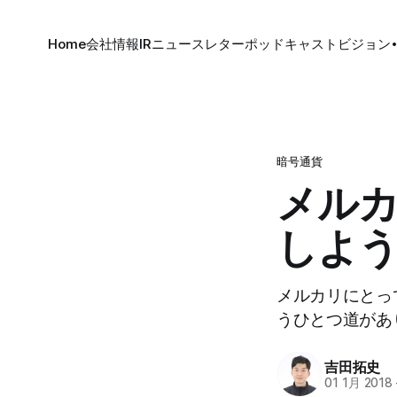
Home
会社情報
IR
ニュースレター
ポッドキャスト
ビジョン
暗号通貨
メル
しよ
メルカリにとっ
うひとつ道があ
吉田拓史
01 1月 2018