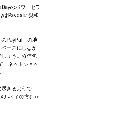
eBayのパワーセラ
Paypalの親和
ayPal」の地
をベースにしなが
でしょう。微信包
って、ネットショッ
。
に尽きるようで
らメルペイの方針が