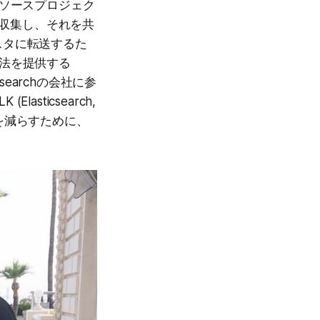
ンソースプロジェク
を収集し、それを共
ラスタに転送するた
方法を提供する
earchの会社に参
ticsearch,
の混同を減らすために、