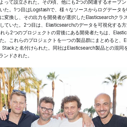
人によって設立された。その頃、他にも2つの関連するオープ
いた。1つ目はLogstashで、様々なソースからログデータ
変換し、その出力を開発者が選択したElasticsearchク
ていた。2つ目は、Elasticsearchのデータを可視化する
これら2つのプロジェクトの背後にある開発者たちは、Elastics
これらのプロジェクトを一つの製品群にまとめると、ELK (Elas
ibana) Stackと名付けられた。同社はElasticsearch製品と
リブランドされた。