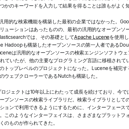
つかのキーワードを入力して結果を得ることは誰もがよく
icは汎用的な検索機能を構築した最初の企業ではなかった。Goo
リューションはあったものの、最初の汎用的なオープンソ
lasticsearchでは、その基礎として
Apache Lucene
を使用し
che Hadoopも構築したオープンソースの第一人者であるDoug 
uceneは汎用的なオープンソースの検索エンジンソフトウ
書かれていたが、他の主要なプログラミング言語に移植されている
heのトップレベルのプロジェクトになった。Luceneを補完するた
のウェブクローラーであるNutchも構築した。
ceneプロジェクトは10年以上にわたって成長を続けており、今
ープンソースの検索ライブラリだ。検索ライブラリとしてのL
ションで利用できるようにするために、インターフェース
。このようなインターフェイスは、さまざまなプラットフ
くのものが作られてきた。