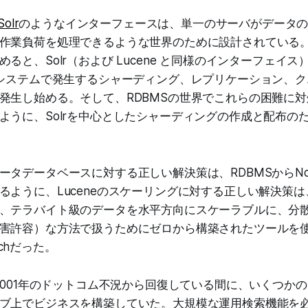
Solr
のようなインターフェースは、単一のサーバがデータ
作業負荷を処理できるような世界のために設計されている
ると、Solr（および Lucene と同様のインターフェイ
Sシステムで発生するシャーディング、レプリケーション、
発生し始める。そして、RDBMSの世界でこれらの困難に
ように、Solrを中心としたシャーディングの作成と配布の
ータデータベースに対する正しい解決策は、RDBMSからNo
るように、Luceneのスケーリングに対する正しい解決策は
、テラバイト級のデータを水平方向にスケーラブルに、分
害許容）な方法で扱うためにゼロから構築されたツールを
archだった。
、2001年のドットコム不況から回復している間に、いくつか
ブ上でビジネスを構築していた。大規模な運用検索機能を