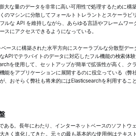
archは、膨大な量のデータを非常に高い可用性で処理するために
くのマシンに分散してフォールトトレラントとスケーラビ
フルな API を維持しながら、あらゆる言語やフレームワ
ースにアクセスできるようになっている。
をベースに構築された水平方向にスケーラブルな分散型デー
なAPIでテラバイトのデータに対応したフル機能の検索体
icsearchを使用して、セットアップが簡単で拡張性が高く、
機能をアプリケーションに展開するのに役立っている（弊
、おそらく弊社も将来的にはElasticsearchを利用する
盤
検索企業である。長年にわたり、インターネットベースのソフトウ
大きく進化してきた。元々の最も基本的な使用例はテキス