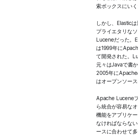
索ボックスにいく
しかし、Elast
プライエタリなソ
Luceneだった。E
は1999年にApa
て開発された。L
元々はJavaで
2005年にApac
はオープンソース
Apache Lu
ら統合が容易なオ
機能をアプリケー
なければならない
ースに合わせて多