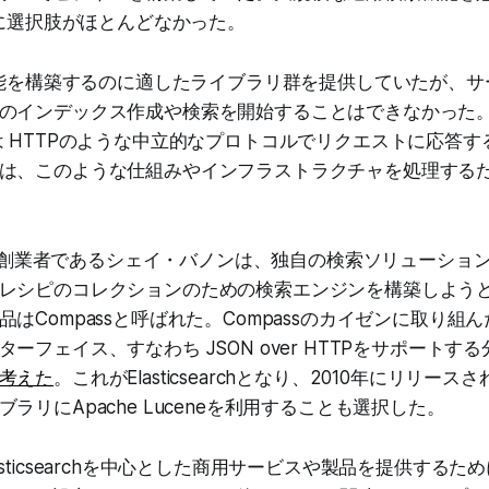
他に選択肢がほとんどなかった。
索機能を構築するのに適したライブラリ群を提供していたが、
のインデックス作成や検索を開始することはできなかった。L
は HTTPのような中立的なプロトコルでリクエストに応答
は、このような仕組みやインフラストラクチャを処理する
ticの創業者であるシェイ・バノンは、独自の検索ソリューショ
レシピのコレクションのための検索エンジンを構築しようと
はCompassと呼ばれた。Compassのカイゼンに取り組
ーフェイス、すなわち JSON over HTTPをサポートす
考えた
。これがElasticsearchとなり、2010年にリリー
ラリにApache Luceneを利用することも選択した。
は、Elasticsearchを中心とした商用サービスや製品を提供するた