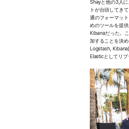
Shayと他の3
トが台頭してきて
通のフォーマットに
めのツールを提供し
Kibanaだった。
加することを決めた。
Logstash, K
Elasticとして