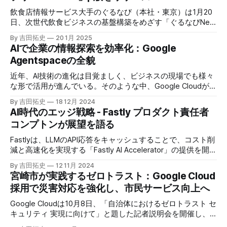
飲食店情報サービス大手のぐるなび（本社・東京）は1月20
日、次世代飲食ビジネスの基盤構築をめざす「ぐるなびNext
プロジェクト」の初成果として、新たな飲食店探索アプリ
By 吉田拓史
20 1月 2025
「UMAME!（うまみー！）」のβ版を公開した。
AIで企業の情報探索を効率化：Google
Agentspaceの全貌
近年、AI技術の進化は目覚ましく、ビジネスの現場でも様々
な形で活用が進んでいる。そのような中、Google Cloudが新
たに発表したGoogle Agentspaceは、いま注目を集めるAIエ
By 吉田拓史
18 12月 2024
ージェントがエンタープライズITを大きく変革する予兆と言
AI時代のエッジ戦略 - Fastly プロダクト責任者
えるだろう。
コンプトンが展望を語る
Fastlyは、LLMのAPI応答をキャッシュすることで、コスト削
減と高速化を実現する「Fastly AI Accelerator」の提供を開始
した。キップ・コンプトン最高プロダクト責任者（CPO）
By 吉田拓史
12 11月 2024
は、類似した質問への応答を再利用し、効率的な処理を可能
宮崎市が実践するゼロトラスト：Google Cloud
にすると説明した。さらに、コンプトンは、エッジコンピュ
採用で災害対応を強化し、市民サービス向上へ
ーティングの利点を活かしたパーソナライズや、エッジにお
けるGPUの経済性、セキュリティへの取り組みなど、Fastly
Google Cloudは10月8日、「自治体におけるゼロトラスト セ
のAI戦略について語った。
キュリティ 実現に向けて」と題した記者説明会を開催し、
自治体向けにゼロトラストセキュリティ導入を支援するプロ