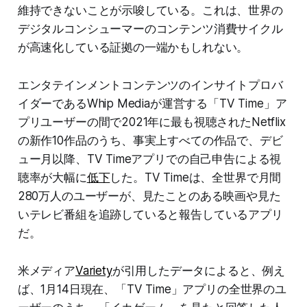
維持できないことが示唆している。これは、世界の
デジタルコンシューマーのコンテンツ消費サイクル
が高速化している証拠の一端かもしれない。
エンタテインメントコンテンツのインサイトプロバ
イダーであるWhip Mediaが運営する「TV Time」ア
プリユーザーの間で2021年に最も視聴されたNetflix
の新作10作品のうち、事実上すべての作品で、デビ
ュー月以降、TV Timeアプリでの自己申告による視
聴率が大幅に
低下
した。TV Timeは、全世界で月間
280万人のユーザーが、見たことのある映画や見た
いテレビ番組を追跡していると報告しているアプリ
だ。
米メディア
Variety
が引用したデータによると、例え
ば、1月14日現在、「TV Time」アプリの全世界のユ