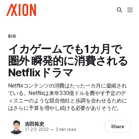
動画
イカゲームでも1カ月で
圏外 瞬発的に消費される
Netflixドラマ
Netflixコンテンツの消費はたった一カ月に凝縮され
ている。Netflixは来年330億ドルを費やす予定のデ
ィズニーのような競合他社と歩調を合わせるために
はさらに予算を増やし続ける必要がありそうだ。
吉田拓史
Share
17 2月 2022
—
3 min read