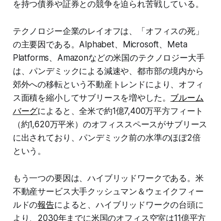
を持つ債券や証券との競争を迫られ苦戦している。
テクノロジー企業のレイオフは、「オフィスの死」
の主要因である。Alphabet、Microsoft、Meta
Platforms、Amazonなどの米国のテクノロジー大手
は、パンデミックによる減速や、都市部の境内から
郊外への移転という不動産トレンドにより、オフィ
ス面積を縮小してサブリースを増やした。
ブルーム
バーグ
によると、全米で約1億7,400万平方フィート
（約1,620万平米）のオフィススペースがサブリース
に出されており、パンデミック前の水準のほぼ2倍
という。
もう一つの要因は、ハイブリッドワークである。米
不動産サービス大手クッシュマン＆ウェイクフィー
ルドの
報告
によると、ハイブリッドワークの台頭に
より、2030年までに米国のオフィス空室は11億平方