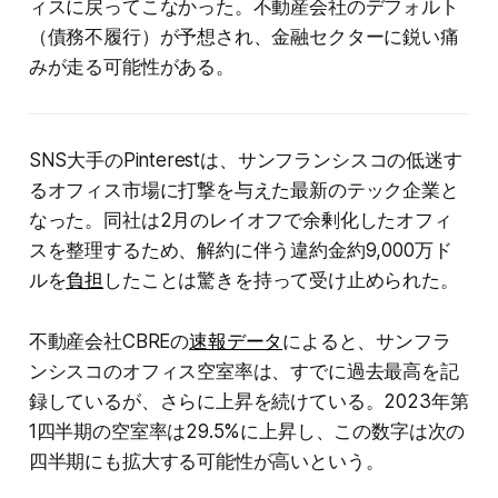
ィスに戻ってこなかった。不動産会社のデフォルト
（債務不履行）が予想され、金融セクターに鋭い痛
みが走る可能性がある。
SNS大手のPinterestは、サンフランシスコの低迷す
るオフィス市場に打撃を与えた最新のテック企業と
なった。同社は2月のレイオフで余剰化したオフィ
スを整理するため、解約に伴う違約金約9,000万ド
ルを
負担
したことは驚きを持って受け止められた。
不動産会社CBREの
速報データ
によると、サンフラ
ンシスコのオフィス空室率は、すでに過去最高を記
録しているが、さらに上昇を続けている。2023年第
1四半期の空室率は29.5%に上昇し、この数字は次の
四半期にも拡大する可能性が高いという。