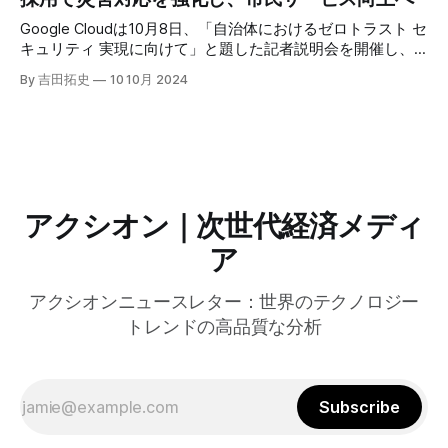
ーティングの利点を活かしたパーソナライズや、エッジにお
けるGPUの経済性、セキュリティへの取り組みなど、Fastly
Google Cloudは10月8日、「自治体におけるゼロトラスト セ
のAI戦略について語った。
キュリティ 実現に向けて」と題した記者説明会を開催し、
自治体向けにゼロトラストセキュリティ導入を支援するプロ
By 吉田拓史
10 10月 2024
グラムを発表した。宮崎市の事例では、Google Workspace
やChrome Enterprise Premiumなどを導入し、災害時の情報
共有の効率化などに成功したようだ。
アクシオン｜次世代経済メディ
ア
アクシオンニュースレター：世界のテクノロジー
トレンドの高品質な分析
Subscribe