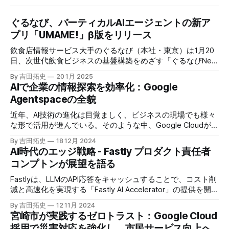
ぐるなび、バーティカルAIエージェントの新ア
プリ「UMAME!」β版をリリース
飲食店情報サービス大手のぐるなび（本社・東京）は1月20
日、次世代飲食ビジネスの基盤構築をめざす「ぐるなびNext
プロジェクト」の初成果として、新たな飲食店探索アプリ
By 吉田拓史
20 1月 2025
「UMAME!（うまみー！）」のβ版を公開した。
AIで企業の情報探索を効率化：Google
Agentspaceの全貌
近年、AI技術の進化は目覚ましく、ビジネスの現場でも様々
な形で活用が進んでいる。そのような中、Google Cloudが新
たに発表したGoogle Agentspaceは、いま注目を集めるAIエ
By 吉田拓史
18 12月 2024
ージェントがエンタープライズITを大きく変革する予兆と言
AI時代のエッジ戦略 - Fastly プロダクト責任者
えるだろう。
コンプトンが展望を語る
Fastlyは、LLMのAPI応答をキャッシュすることで、コスト削
減と高速化を実現する「Fastly AI Accelerator」の提供を開始
した。キップ・コンプトン最高プロダクト責任者（CPO）
By 吉田拓史
12 11月 2024
は、類似した質問への応答を再利用し、効率的な処理を可能
宮崎市が実践するゼロトラスト：Google Cloud
にすると説明した。さらに、コンプトンは、エッジコンピュ
採用で災害対応を強化し、市民サービス向上へ