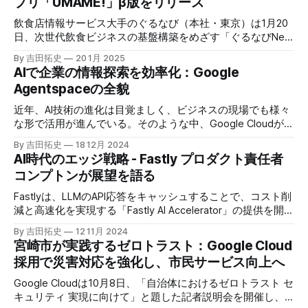
プリ「UMAME!」β版をリリース
飲食店情報サービス大手のぐるなび（本社・東京）は1月20
日、次世代飲食ビジネスの基盤構築をめざす「ぐるなびNext
プロジェクト」の初成果として、新たな飲食店探索アプリ
By 吉田拓史
20 1月 2025
「UMAME!（うまみー！）」のβ版を公開した。
AIで企業の情報探索を効率化：Google
Agentspaceの全貌
近年、AI技術の進化は目覚ましく、ビジネスの現場でも様々
な形で活用が進んでいる。そのような中、Google Cloudが新
たに発表したGoogle Agentspaceは、いま注目を集めるAIエ
By 吉田拓史
18 12月 2024
ージェントがエンタープライズITを大きく変革する予兆と言
AI時代のエッジ戦略 - Fastly プロダクト責任者
えるだろう。
コンプトンが展望を語る
Fastlyは、LLMのAPI応答をキャッシュすることで、コスト削
減と高速化を実現する「Fastly AI Accelerator」の提供を開始
した。キップ・コンプトン最高プロダクト責任者（CPO）
By 吉田拓史
12 11月 2024
は、類似した質問への応答を再利用し、効率的な処理を可能
宮崎市が実践するゼロトラスト：Google Cloud
にすると説明した。さらに、コンプトンは、エッジコンピュ
採用で災害対応を強化し、市民サービス向上へ
ーティングの利点を活かしたパーソナライズや、エッジにお
けるGPUの経済性、セキュリティへの取り組みなど、Fastly
Google Cloudは10月8日、「自治体におけるゼロトラスト セ
のAI戦略について語った。
キュリティ 実現に向けて」と題した記者説明会を開催し、