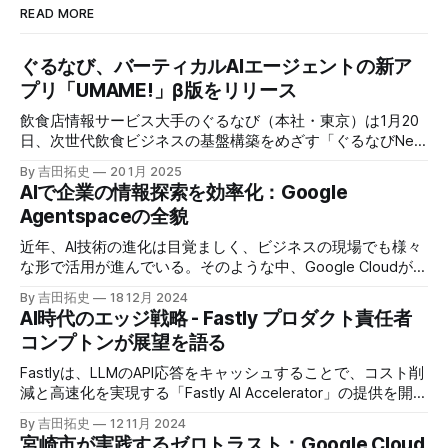
READ MORE
ぐるなび、バーティカルAIエージェントの新ア
プリ「UMAME!」β版をリリース
飲食店情報サービス大手のぐるなび（本社・東京）は1月20
日、次世代飲食ビジネスの基盤構築をめざす「ぐるなびNext
プロジェクト」の初成果として、新たな飲食店探索アプリ
By 吉田拓史
20 1月 2025
「UMAME!（うまみー！）」のβ版を公開した。
AIで企業の情報探索を効率化：Google
Agentspaceの全貌
近年、AI技術の進化は目覚ましく、ビジネスの現場でも様々
な形で活用が進んでいる。そのような中、Google Cloudが新
たに発表したGoogle Agentspaceは、いま注目を集めるAIエ
By 吉田拓史
18 12月 2024
ージェントがエンタープライズITを大きく変革する予兆と言
AI時代のエッジ戦略 - Fastly プロダクト責任者
えるだろう。
コンプトンが展望を語る
Fastlyは、LLMのAPI応答をキャッシュすることで、コスト削
減と高速化を実現する「Fastly AI Accelerator」の提供を開始
した。キップ・コンプトン最高プロダクト責任者（CPO）
By 吉田拓史
12 11月 2024
は、類似した質問への応答を再利用し、効率的な処理を可能
宮崎市が実践するゼロトラスト：Google Cloud