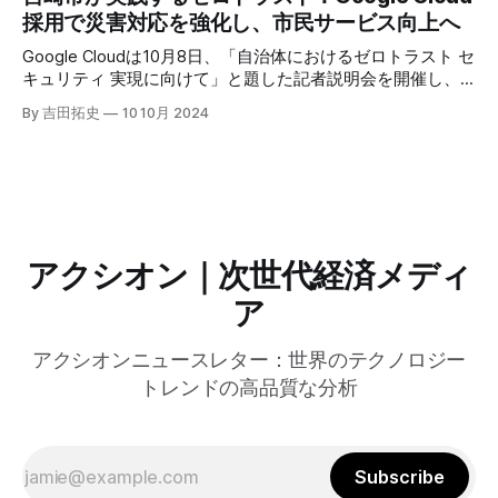
にすると説明した。さらに、コンプトンは、エッジコンピュ
採用で災害対応を強化し、市民サービス向上へ
ーティングの利点を活かしたパーソナライズや、エッジにお
けるGPUの経済性、セキュリティへの取り組みなど、Fastly
Google Cloudは10月8日、「自治体におけるゼロトラスト セ
のAI戦略について語った。
キュリティ 実現に向けて」と題した記者説明会を開催し、
自治体向けにゼロトラストセキュリティ導入を支援するプロ
By 吉田拓史
10 10月 2024
グラムを発表した。宮崎市の事例では、Google Workspace
やChrome Enterprise Premiumなどを導入し、災害時の情報
共有の効率化などに成功したようだ。
アクシオン｜次世代経済メディ
ア
アクシオンニュースレター：世界のテクノロジー
トレンドの高品質な分析
Subscribe