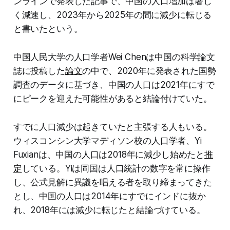
ンラインで発表した記事で、中国の人口増加は著し
く減速し、2023年から2025年の間に減少に転じる
と書いたという。
中国人民大学の人口学者Wei Chenは中国の科学論文
誌に投稿した
論文
の中で、2020年に発表された国勢
調査のデータに基づき、中国の人口は2021年にすで
にピークを迎えた可能性があると結論付けていた。
すでに人口減少は起きていたと主張する人もいる。
ウィスコンシン大学マディソン校の人口学者、Yi
Fuxianは、中国の人口は2018年に減少し始めたと
推
定
している。Yiは同国は人口統計の数字を常に操作
し、公式見解に異議を唱える者を取り締まってきた
とし、中国の人口は2014年にすでにインドに抜か
れ、2018年には減少に転じたと結論づけている。