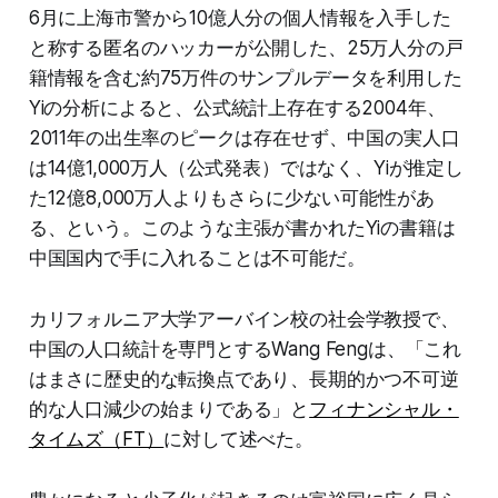
6月に上海市警から10億人分の個人情報を入手した
と称する匿名のハッカーが公開した、25万人分の戸
籍情報を含む約75万件のサンプルデータを利用した
Yiの分析によると、公式統計上存在する2004年、
2011年の出生率のピークは存在せず、中国の実人口
は14億1,000万人（公式発表）ではなく、Yiが推定し
た12億8,000万人よりもさらに少ない可能性があ
る、という。このような主張が書かれたYiの書籍は
中国国内で手に入れることは不可能だ。
カリフォルニア大学アーバイン校の社会学教授で、
中国の人口統計を専門とするWang Fengは、「これ
はまさに歴史的な転換点であり、長期的かつ不可逆
的な人口減少の始まりである」と
フィナンシャル・
タイムズ（FT）
に対して述べた。