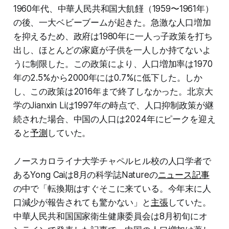
1960年代、中華人民共和国大飢饉（1959〜1961年）
の後、一大ベビーブームが起きた。急激な人口増加
を抑えるため、政府は1980年に一人っ子政策を打ち
出し、ほとんどの家庭が子供を一人しか持てないよ
うに制限した。この政策により、人口増加率は1970
年の2.5%から2000年には0.7%に低下した。しか
し、この政策は2016年まで終了しなかった。北京大
学のJianxin Liは1997年の時点で、人口抑制政策が継
続された場合、中国の人口は2024年にピークを迎え
ると
予測
していた。
ノースカロライナ大学チャペルヒル校の人口学者で
あるYong Caiは8月の科学誌Natureの
ニュース記事
の中で「転換期はすぐそこに来ている。今年末に人
口減少が報告されても驚かない」と
主張
していた。
中華人民共和国国家衛生健康委員会は8月初旬にオ