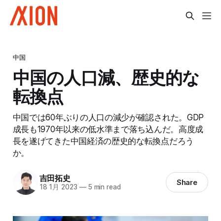
中国
中国の人口減、歴史的な
転換点
中国では60年ぶりの人口の減少が確認された。GDP
成長も1970年以来の低水準まで落ち込んだ。高度成
長を遂げてきた中国経済の歴史的な転換点だろう
か。
吉田拓史
Share
18 1月 2023
—
5 min read