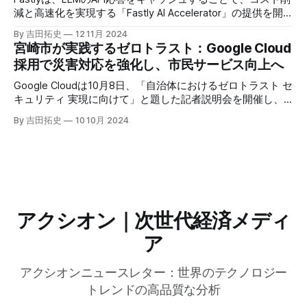
減と高速化を実現する「Fastly AI Accelerator」の提供を開始
した。キップ・コンプトン最高プロダクト責任者（CPO）
By 吉田拓史
12 11月 2024
は、類似した質問への応答を再利用し、効率的な処理を可能
宮崎市が実践するゼロトラスト：Google Cloud
にすると説明した。さらに、コンプトンは、エッジコンピュ
採用で災害対応を強化し、市民サービス向上へ
ーティングの利点を活かしたパーソナライズや、エッジにお
けるGPUの経済性、セキュリティへの取り組みなど、Fastly
Google Cloudは10月8日、「自治体におけるゼロトラスト セ
のAI戦略について語った。
キュリティ 実現に向けて」と題した記者説明会を開催し、
自治体向けにゼロトラストセキュリティ導入を支援するプロ
By 吉田拓史
10 10月 2024
グラムを発表した。宮崎市の事例では、Google Workspace
やChrome Enterprise Premiumなどを導入し、災害時の情報
共有の効率化などに成功したようだ。
アクシオン｜次世代経済メディ
ア
アクシオンニュースレター：世界のテクノロジー
トレンドの高品質な分析