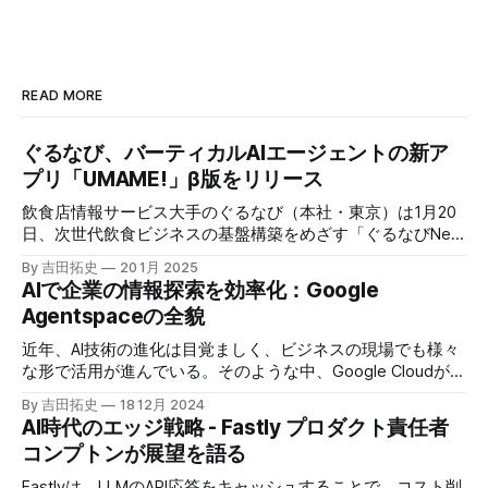
READ MORE
ぐるなび、バーティカルAIエージェントの新ア
プリ「UMAME!」β版をリリース
飲食店情報サービス大手のぐるなび（本社・東京）は1月20
日、次世代飲食ビジネスの基盤構築をめざす「ぐるなびNext
プロジェクト」の初成果として、新たな飲食店探索アプリ
By 吉田拓史
20 1月 2025
「UMAME!（うまみー！）」のβ版を公開した。
AIで企業の情報探索を効率化：Google
Agentspaceの全貌
近年、AI技術の進化は目覚ましく、ビジネスの現場でも様々
な形で活用が進んでいる。そのような中、Google Cloudが新
たに発表したGoogle Agentspaceは、いま注目を集めるAIエ
By 吉田拓史
18 12月 2024
ージェントがエンタープライズITを大きく変革する予兆と言
AI時代のエッジ戦略 - Fastly プロダクト責任者
えるだろう。
コンプトンが展望を語る
Fastlyは、LLMのAPI応答をキャッシュすることで、コスト削