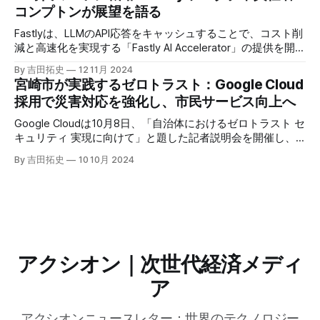
えるだろう。
コンプトンが展望を語る
Fastlyは、LLMのAPI応答をキャッシュすることで、コスト削
減と高速化を実現する「Fastly AI Accelerator」の提供を開始
した。キップ・コンプトン最高プロダクト責任者（CPO）
By 吉田拓史
12 11月 2024
は、類似した質問への応答を再利用し、効率的な処理を可能
宮崎市が実践するゼロトラスト：Google Cloud
にすると説明した。さらに、コンプトンは、エッジコンピュ
採用で災害対応を強化し、市民サービス向上へ
ーティングの利点を活かしたパーソナライズや、エッジにお
けるGPUの経済性、セキュリティへの取り組みなど、Fastly
Google Cloudは10月8日、「自治体におけるゼロトラスト セ
のAI戦略について語った。
キュリティ 実現に向けて」と題した記者説明会を開催し、
自治体向けにゼロトラストセキュリティ導入を支援するプロ
By 吉田拓史
10 10月 2024
グラムを発表した。宮崎市の事例では、Google Workspace
やChrome Enterprise Premiumなどを導入し、災害時の情報
共有の効率化などに成功したようだ。
アクシオン｜次世代経済メディ
ア
アクシオンニュースレター：世界のテクノロジー