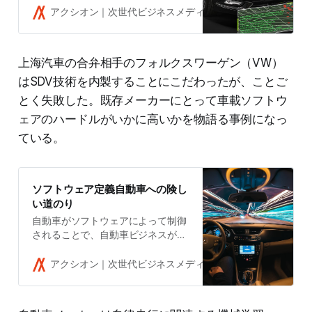
せざるを得なくなっている。一握り
アクシオン｜次世代ビジネスメディア
吉田拓史
のトップランナーだけがチップの独
自開発で「NVIDIA税」を回避しよう
としている。
上海汽車の合弁相手のフォルクスワーゲン（VW）
はSDV技術を内製することにこだわったが、ことご
とく失敗した。既存メーカーにとって車載ソフトウ
ェアのハードルがいかに高いかを物語る事例になっ
ている。
ソフトウェア定義自動車への険し
い道のり
自動車がソフトウェアによって制御
されることで、自動車ビジネスが抜
本的に変化することは、ほとんどの
業界関係者の共通認識になってい
アクシオン｜次世代ビジネスメディア
吉田拓史
る。ただ、それを実現する力はこれ
まで自動車業界にはなかったもの
だ。各社は試行錯誤を繰り返してい