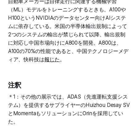
自動車メーカーは自律走行に関連する機械学習
る。
（ML）モデルをトレーニングするときも、A100や
H100というNVIDIAのデータセンター向けAIシステ
ムに依存している。米国の半導体輸出規制によって
2つのシステムの輸出が禁じられて以降、輸出規制
に対応し中国市場向けにA800を開発。A800は、
A100の70%の性能であると、中国テクノロジーメデ
ィア、快科技は
報じた
。
注釈
＊1：その他の展示では、ADAS（先進運転支援シス
テム）を提供するサプライヤーのHuizhou Desay SV
とMomentaもソリューションにOrinを採用してい
た。