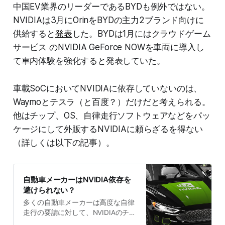
中国EV業界のリーダーであるBYDも例外ではない。
NVIDIAは3月にOrinをBYDの主力2ブランド向けに
供給すると
発表
した。BYDは1月にはクラウドゲーム
サービス のNVIDIA GeForce NOWを車両に導入し
て車内体験を強化すると発表していた。
車載SoCにおいてNVIDIAに依存していないのは、
Waymoとテスラ（と百度？）だけだと考えられる。
他はチップ、OS、自律走行ソフトウェアなどをパッ
ケージにして外販するNVIDIAに頼らざるを得ない
（詳しくは以下の記事）。
自動車メーカーはNVIDIA依存を
避けられない？
多くの自動車メーカーは高度な自律
走行の要請に対して、NVIDIAのチッ
プとソフトウェアのバンドルを選択