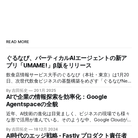
READ MORE
ぐるなび、バーティカルAIエージェントの新ア
プリ「UMAME!」β版をリリース
飲食店情報サービス大手のぐるなび（本社・東京）は1月20
日、次世代飲食ビジネスの基盤構築をめざす「ぐるなびNext
プロジェクト」の初成果として、新たな飲食店探索アプリ
By 吉田拓史
20 1月 2025
「UMAME!（うまみー！）」のβ版を公開した。
AIで企業の情報探索を効率化：Google
Agentspaceの全貌
近年、AI技術の進化は目覚ましく、ビジネスの現場でも様々
な形で活用が進んでいる。そのような中、Google Cloudが新
たに発表したGoogle Agentspaceは、いま注目を集めるAIエ
By 吉田拓史
18 12月 2024
ージェントがエンタープライズITを大きく変革する予兆と言
AI時代のエッジ戦略 - Fastly プロダクト責任者