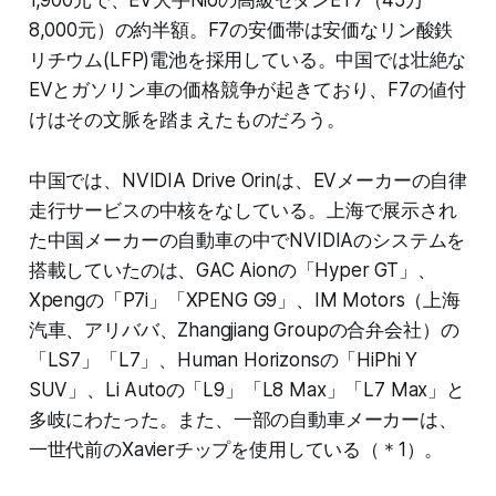
1,900元で、EV大手Nioの高級セダンET7（45万
8,000元）の約半額。F7の安価帯は安価なリン酸鉄
リチウム(LFP)電池を採用している。中国では壮絶な
EVとガソリン車の価格競争が起きており、F7の値付
けはその文脈を踏まえたものだろう。
中国では、NVIDIA Drive Orinは、EVメーカーの自律
走行サービスの中核をなしている。上海で展示され
た中国メーカーの自動車の中でNVIDIAのシステムを
搭載していたのは、GAC Aionの「Hyper GT」、
Xpengの「P7i」「XPENG G9」、IM Motors（上海
汽車、アリババ、Zhangjiang Groupの合弁会社）の
「LS7」「L7」、Human Horizonsの「HiPhi Y
SUV」、Li Autoの「L9」「L8 Max」「L7 Max」と
多岐にわたった。また、一部の自動車メーカーは、
一世代前のXavierチップを使用している（＊1）。