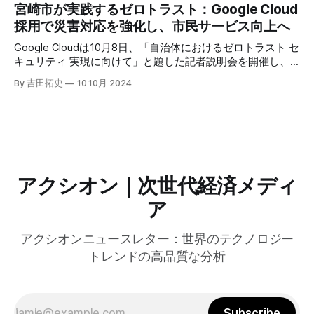
は、類似した質問への応答を再利用し、効率的な処理を可能
宮崎市が実践するゼロトラスト：Google Cloud
にすると説明した。さらに、コンプトンは、エッジコンピュ
採用で災害対応を強化し、市民サービス向上へ
ーティングの利点を活かしたパーソナライズや、エッジにお
けるGPUの経済性、セキュリティへの取り組みなど、Fastly
Google Cloudは10月8日、「自治体におけるゼロトラスト セ
のAI戦略について語った。
キュリティ 実現に向けて」と題した記者説明会を開催し、
自治体向けにゼロトラストセキュリティ導入を支援するプロ
By 吉田拓史
10 10月 2024
グラムを発表した。宮崎市の事例では、Google Workspace
やChrome Enterprise Premiumなどを導入し、災害時の情報
共有の効率化などに成功したようだ。
アクシオン｜次世代経済メディ
ア
アクシオンニュースレター：世界のテクノロジー
トレンドの高品質な分析
Subscribe