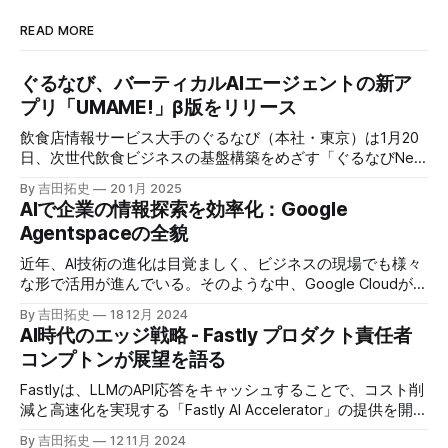
READ MORE
ぐるなび、バーティカルAIエージェントの新ア
プリ「UMAME!」β版をリリース
飲食店情報サービス大手のぐるなび（本社・東京）は1月20
日、次世代飲食ビジネスの基盤構築をめざす「ぐるなびNext
プロジェクト」の初成果として、新たな飲食店探索アプリ
By 吉田拓史
20 1月 2025
「UMAME!（うまみー！）」のβ版を公開した。
AIで企業の情報探索を効率化：Google
Agentspaceの全貌
近年、AI技術の進化は目覚ましく、ビジネスの現場でも様々
な形で活用が進んでいる。そのような中、Google Cloudが新
たに発表したGoogle Agentspaceは、いま注目を集めるAIエ
By 吉田拓史
18 12月 2024
ージェントがエンタープライズITを大きく変革する予兆と言
AI時代のエッジ戦略 - Fastly プロダクト責任者
えるだろう。
コンプトンが展望を語る
Fastlyは、LLMのAPI応答をキャッシュすることで、コスト削
減と高速化を実現する「Fastly AI Accelerator」の提供を開始
した。キップ・コンプトン最高プロダクト責任者（CPO）
By 吉田拓史
12 11月 2024