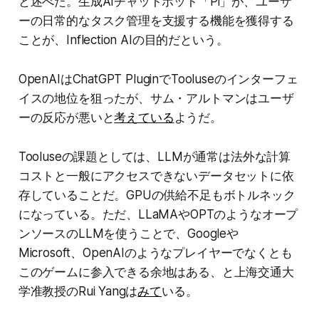
と述べた。生成AIチャットボット「Pi」が、ユーザ
ーの日常的なタスク管理を支援する機能を獲得する
ことが、Inflection AIの目的だという。
OpenAIはChatGPT PluginでTooluseのインターフェ
イスの地位を狙ったが、サム・アルトマンはユーザ
ーの反応が悪いと
考えている
ようだ。
Tooluseの課題としては、LLMが通常は法外な計算
コストと一般にアクセスできないデータセットに依
存していることだ。GPUの供給不足もボトルネック
になっている。ただ、LLaMAやOPTのようなオープ
ンソースのLLMを使うことで、Googleや
Microsoft、OpenAIのようなプレイヤーでなくとも
このゲームに参入できる余地はある、と上海交通大
学准教授のRui Yangは
みて
いる。