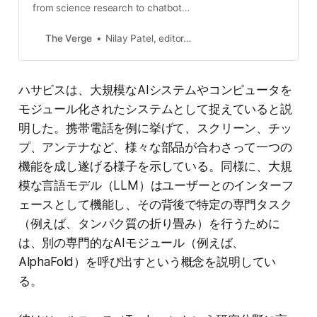
from science research to chatbots,
but Google DeepMind’s CEO says
it’s all relevant to progress.
The Verge
Nilay Patel, editor-in-chief of the Verge, host of the Decoder podcast, and co-host of The Vergecast.
ハサビスは、大規模なAIシステムやコンピュータを
モジュール化されたシステムとして捉えていると説
明した。携帯電話を例に挙げて、スクリーン、チッ
プ、アンテナなど、様々な部品が合わさって一つの
機能を成し遂げる様子を示している。同様に、大規
模な言語モデル（LLM）はユーザーとのインターフ
ェースとして機能し、その背後で特定の専門タスク
（例えば、タンパク質の折り畳み）を行うために
は、別の専門的なAIモジュール（例えば、
AlphaFold）を呼び出すという概念を説明してい
る。