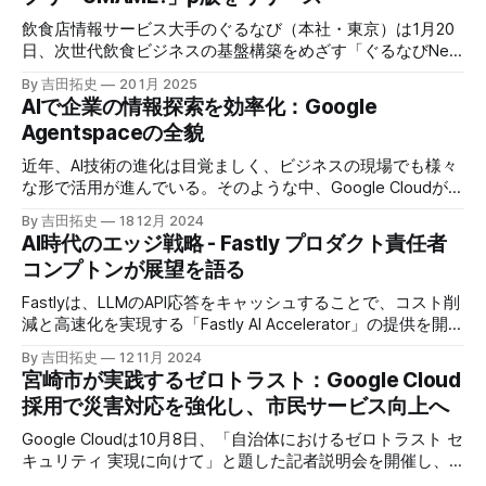
飲食店情報サービス大手のぐるなび（本社・東京）は1月20
日、次世代飲食ビジネスの基盤構築をめざす「ぐるなびNext
プロジェクト」の初成果として、新たな飲食店探索アプリ
By 吉田拓史
20 1月 2025
「UMAME!（うまみー！）」のβ版を公開した。
AIで企業の情報探索を効率化：Google
Agentspaceの全貌
近年、AI技術の進化は目覚ましく、ビジネスの現場でも様々
な形で活用が進んでいる。そのような中、Google Cloudが新
たに発表したGoogle Agentspaceは、いま注目を集めるAIエ
By 吉田拓史
18 12月 2024
ージェントがエンタープライズITを大きく変革する予兆と言
AI時代のエッジ戦略 - Fastly プロダクト責任者
えるだろう。
コンプトンが展望を語る
Fastlyは、LLMのAPI応答をキャッシュすることで、コスト削
減と高速化を実現する「Fastly AI Accelerator」の提供を開始
した。キップ・コンプトン最高プロダクト責任者（CPO）
By 吉田拓史
12 11月 2024
は、類似した質問への応答を再利用し、効率的な処理を可能
宮崎市が実践するゼロトラスト：Google Cloud
にすると説明した。さらに、コンプトンは、エッジコンピュ
採用で災害対応を強化し、市民サービス向上へ
ーティングの利点を活かしたパーソナライズや、エッジにお
けるGPUの経済性、セキュリティへの取り組みなど、Fastly
Google Cloudは10月8日、「自治体におけるゼロトラスト セ
のAI戦略について語った。
キュリティ 実現に向けて」と題した記者説明会を開催し、
自治体向けにゼロトラストセキュリティ導入を支援するプロ