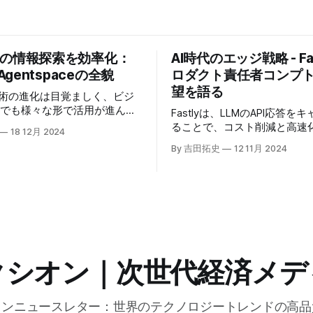
業の情報探索を効率化：
AI時代のエッジ戦略 - Fas
 Agentspaceの全貌
ロダクト責任者コンプ
望を語る
技術の進化は目覚ましく、ビジ
場でも様々な形で活用が進んで
Fastlyは、LLMのAPI応答を
うな中、Google Cloudが新
ることで、コスト削減と高速
18 12月 2024
oogle Agentspaceは、い
る「Fastly AI Accelerato
By 吉田拓史
12 11月 2024
めるAIエージェントがエンタ
した。キップ・コンプトン最
ITを大きく変革する予兆と言
ト責任者（CPO）は、類似し
う。
応答を再利用し、効率的な処
すると説明した。さらに、コ
は、エッジコンピューティン
活かしたパーソナライズや、
けるGPUの経済性、セキュリ
り組みなど、FastlyのAI戦
クシオン｜次世代経済メデ
た。
オンニュースレター：世界のテクノロジートレンドの高品