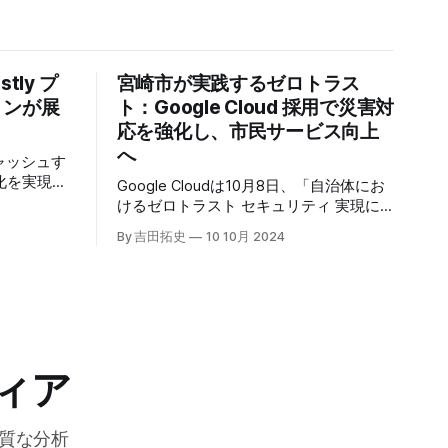
tly プ
宮崎市が実践するゼロトラス
トンが展
ト：Google Cloud 採用で災害対
応を強化し、市民サービス向上
へ
キャッシュす
化を実現す
Google Cloudは10月8日、「自治体にお
r」の提供を開始
けるゼロトラスト セキュリティ 実現に
高プロダク
向けて」と題した記者説明会を開催し、
By 吉田拓史
10 10月 2024
た質問への
自治体向けにゼロトラストセキュリティ
理を可能に
導入を支援するプログラムを発表した。
ンプトン
宮崎市の事例では、Google Workspace
グの利点を
やChrome Enterprise Premiumなどを導
エッジにお
入し、災害時の情報共有の効率化などに
ティへの取
成功したようだ。
略について語っ
ィア
質な分析