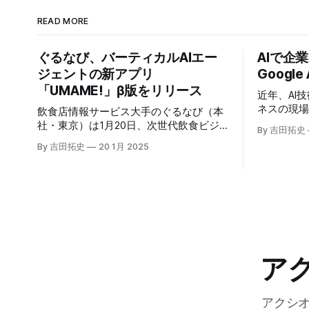
READ MORE
ぐるなび、バーティカルAIエー
AIで企
ジェントの新アプリ
Google
「UMAME!」β版をリリース
近年、AI
ネスの現
飲食店情報サービス大手のぐるなび（本
いる。そのよ
社・東京）は1月20日、次世代飲食ビジ
By 吉田拓史
たに発表したG
ネスの基盤構築をめざす「ぐるなびNext
By 吉田拓史
20 1月 2025
ま注目を集
プロジェクト」の初成果として、新たな
ープライズ
飲食店探索アプリ「UMAME!（うまみ
えるだろ
ー！）」のβ版を公開した。
ア
アクシ