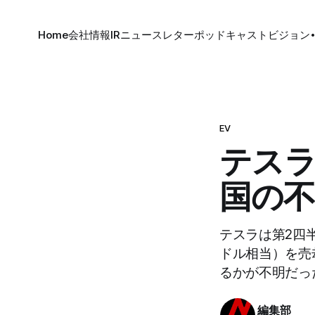
Home
会社情報
IR
ニュースレター
ポッドキャスト
ビジョン
EV
テスラ
国の
テスラは第2四半
ドル相当）を売
るかが不明だっ
編集部