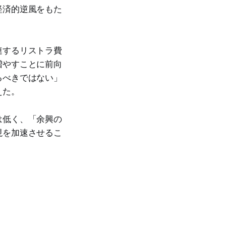
経済的逆風をもた
連するリストラ費
増やすことに前向
るべきではない」
えた。
は低く、「余興の
現を加速させるこ