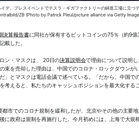
イデ。プレスイベントでテスラ・ギガファクトリーの鋳造工場に立つテスラCEOの
ntralbild/ZB (Photo by Patrick Pleul/picture alliance via Getty Imag
期決算報告書
に同社が保有するビットコインの75％（約9億3
記載した。
ロン・マスクは、 20日の
決算説明会
で理由について説明し
の束を売却した理由は、中国でのコロナ・ロックダウンが
だ」とマスクは電話会議で述べている。「だから、中国で
を考えると、私たちのキャッシュポジションを最大化する
要都市でのコロナ規制を緩和したが、北京やその他の主要地
後に政府は規制を再施行した。今月初めには、上海で大規