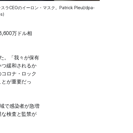
イーロン・マスク。Patrick Pleul/dpa-
es)
,600万ドル相
た。「我々が保有
いつ緩和されるか
のコロナ・ロック
ことが重要だっ
域で感染者が急増
模な検査と監禁が