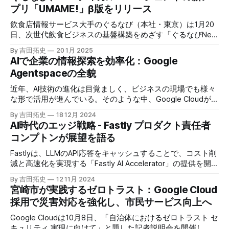
プリ「UMAME!」β版をリリース
飲食店情報サービス大手のぐるなび（本社・東京）は1月20
日、次世代飲食ビジネスの基盤構築をめざす「ぐるなびNext
プロジェクト」の初成果として、新たな飲食店探索アプリ
By 吉田拓史
20 1月 2025
「UMAME!（うまみー！）」のβ版を公開した。
AIで企業の情報探索を効率化：Google
Agentspaceの全貌
近年、AI技術の進化は目覚ましく、ビジネスの現場でも様々
な形で活用が進んでいる。そのような中、Google Cloudが新
たに発表したGoogle Agentspaceは、いま注目を集めるAIエ
By 吉田拓史
18 12月 2024
ージェントがエンタープライズITを大きく変革する予兆と言
AI時代のエッジ戦略 - Fastly プロダクト責任者
えるだろう。
コンプトンが展望を語る
Fastlyは、LLMのAPI応答をキャッシュすることで、コスト削
減と高速化を実現する「Fastly AI Accelerator」の提供を開始
した。キップ・コンプトン最高プロダクト責任者（CPO）
By 吉田拓史
12 11月 2024
は、類似した質問への応答を再利用し、効率的な処理を可能
宮崎市が実践するゼロトラスト：Google Cloud
にすると説明した。さらに、コンプトンは、エッジコンピュ
採用で災害対応を強化し、市民サービス向上へ
ーティングの利点を活かしたパーソナライズや、エッジにお
けるGPUの経済性、セキュリティへの取り組みなど、Fastly
Google Cloudは10月8日、「自治体におけるゼロトラスト セ
のAI戦略について語った。
キュリティ 実現に向けて」と題した記者説明会を開催し、