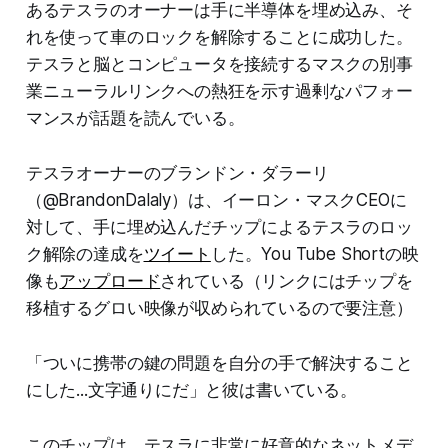
あるテスラのオーナーは手に半導体を埋め込み、そ
れを使って車のロックを解除することに成功した。
テスラと脳とコンピュータを接続するマスクの別事
業ニューラルリンクへの熱狂を示す過剰なパフォー
マンスが話題を読んでいる。
テスラオーナーのブランドン・ダラーリ
（@BrandonDalaly）は、イーロン・マスクCEOに
対して、手に埋め込んだチップによるテスラのロッ
ク解除の達成を
ツイート
した。You Tube Shortの映
像も
アップロード
されている（リンクにはチップを
移植するグロい映像が収められているので要注意）
「ついに携帯の鍵の問題を自分の手で解決すること
にした...文字通りにだ」と彼は書いている。
このチップは、テスラに非常に好意的なネットメデ