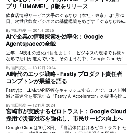
プリ「UMAME!」β版をリリース
飲食店情報サービス大手のぐるなび（本社・東京）は1月20
日、次世代飲食ビジネスの基盤構築をめざす「ぐるなびNext
プロジェクト」の初成果として、新たな飲食店探索アプリ
By 吉田拓史
20 1月 2025
「UMAME!（うまみー！）」のβ版を公開した。
AIで企業の情報探索を効率化：Google
Agentspaceの全貌
近年、AI技術の進化は目覚ましく、ビジネスの現場でも様々
な形で活用が進んでいる。そのような中、Google Cloudが新
たに発表したGoogle Agentspaceは、いま注目を集めるAIエ
By 吉田拓史
18 12月 2024
ージェントがエンタープライズITを大きく変革する予兆と言
AI時代のエッジ戦略 - Fastly プロダクト責任者
えるだろう。
コンプトンが展望を語る
Fastlyは、LLMのAPI応答をキャッシュすることで、コスト削
減と高速化を実現する「Fastly AI Accelerator」の提供を開始
した。キップ・コンプトン最高プロダクト責任者（CPO）
By 吉田拓史
12 11月 2024
は、類似した質問への応答を再利用し、効率的な処理を可能
宮崎市が実践するゼロトラスト：Google Cloud
にすると説明した。さらに、コンプトンは、エッジコンピュ
採用で災害対応を強化し、市民サービス向上へ
ーティングの利点を活かしたパーソナライズや、エッジにお
けるGPUの経済性、セキュリティへの取り組みなど、Fastly
Google Cloudは10月8日、「自治体におけるゼロトラスト セ
のAI戦略について語った。