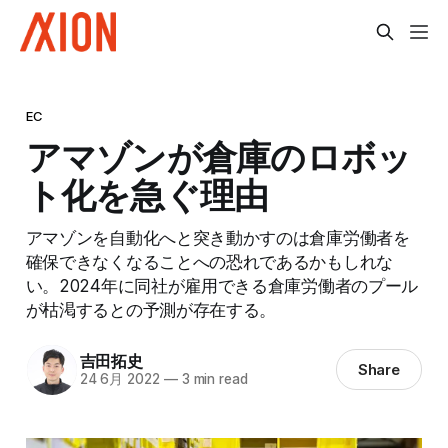
EC
アマゾンが倉庫のロボッ
ト化を急ぐ理由
アマゾンを自動化へと突き動かすのは倉庫労働者を
確保できなくなることへの恐れであるかもしれな
い。2024年に同社が雇用できる倉庫労働者のプール
が枯渇するとの予測が存在する。
吉田拓史
Share
24 6月 2022
—
3 min read