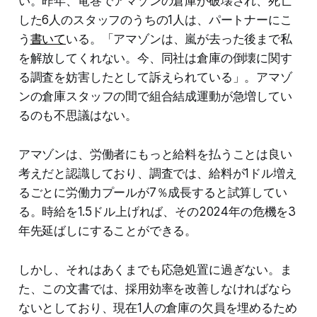
い。昨年、竜巻でアマゾンの倉庫が破壊され、死亡
した6人のスタッフのうちの1人は、パートナーにこ
う
書いて
いる。「アマゾンは、嵐が去った後まで私
を解放してくれない。今、同社は倉庫の倒壊に関す
る調査を妨害したとして訴えられている」。アマゾ
ンの倉庫スタッフの間で組合結成運動が急増してい
るのも不思議はない。
アマゾンは、労働者にもっと給料を払うことは良い
考えだと認識しており、調査では、給料が1ドル増え
るごとに労働力プールが7％成長すると試算してい
る。時給を1.5ドル上げれば、その2024年の危機を3
年先延ばしにすることができる。
しかし、それはあくまでも応急処置に過ぎない。ま
た、この文書では、採用効率を改善しなければなら
ないとしており、現在1人の倉庫の欠員を埋めるため