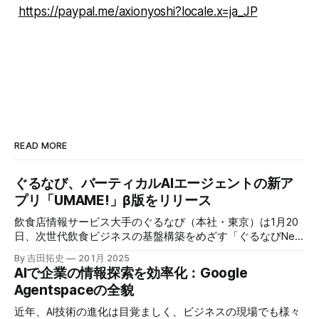
https://paypal.me/axionyoshi?locale.x=ja_JP
READ MORE
ぐるなび、バーティカルAIエージェントの新ア
プリ「UMAME!」β版をリリース
飲食店情報サービス大手のぐるなび（本社・東京）は1月20
日、次世代飲食ビジネスの基盤構築をめざす「ぐるなびNext
プロジェクト」の初成果として、新たな飲食店探索アプリ
By 吉田拓史
20 1月 2025
「UMAME!（うまみー！）」のβ版を公開した。
AIで企業の情報探索を効率化：Google
Agentspaceの全貌
近年、AI技術の進化は目覚ましく、ビジネスの現場でも様々