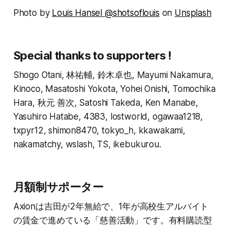
Photo by
Louis Hansel @shotsoflouis
on
Unsplash
Special thanks to supporters !
Shogo Otani, 林祐輔, 鈴木卓也, Mayumi Nakamura,
Kinoco, Masatoshi Yokota, Yohei Onishi, Tomochika
Hara, 秋元 善次, Satoshi Takeda, Ken Manabe,
Yasuhiro Hatabe, 4383, lostworld, ogawaa1218,
txpyr12, shimon8470, tokyo_h, kkawakami,
nakamatchy, wslash, TS, ikebukurou.
月額制サポーター
Axionは吉田が2年無給で、1年が高校生アルバイト
の賃金で進めている「慈善活動」です。有料購読型