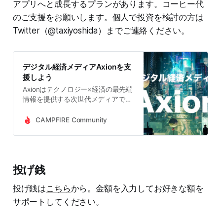
アプリへと成長するプランがあります。コーヒー代
のご支援をお願いします。個人で投資を検討の方は
Twitter（@taxiyoshida）までご連絡ください。
デジタル経済メディアAxionを支
援しよう
Axionはテクノロジー×経済の最先端
情報を提供する次世代メディアで
す。経験豊富なプロによる徹底的な
調査と分析によって信頼度の高い情
CAMPFIRE Community
報を提供しています。投資家、金融
業界人、スタートアップ関係者、テ
クノロジー企業にお勤めの方、政策
立案者が主要読者。運営の持続可能
投げ銭
性を担保するため支援を募っていま
す。
投げ銭は
こちら
から。金額を入力してお好きな額を
サポートしてください。