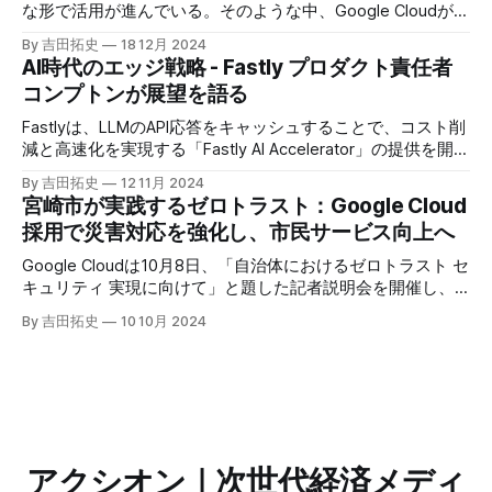
な形で活用が進んでいる。そのような中、Google Cloudが新
たに発表したGoogle Agentspaceは、いま注目を集めるAIエ
By 吉田拓史
18 12月 2024
ージェントがエンタープライズITを大きく変革する予兆と言
AI時代のエッジ戦略 - Fastly プロダクト責任者
えるだろう。
コンプトンが展望を語る
Fastlyは、LLMのAPI応答をキャッシュすることで、コスト削
減と高速化を実現する「Fastly AI Accelerator」の提供を開始
した。キップ・コンプトン最高プロダクト責任者（CPO）
By 吉田拓史
12 11月 2024
は、類似した質問への応答を再利用し、効率的な処理を可能
宮崎市が実践するゼロトラスト：Google Cloud
にすると説明した。さらに、コンプトンは、エッジコンピュ
採用で災害対応を強化し、市民サービス向上へ
ーティングの利点を活かしたパーソナライズや、エッジにお
けるGPUの経済性、セキュリティへの取り組みなど、Fastly
Google Cloudは10月8日、「自治体におけるゼロトラスト セ
のAI戦略について語った。
キュリティ 実現に向けて」と題した記者説明会を開催し、
自治体向けにゼロトラストセキュリティ導入を支援するプロ
By 吉田拓史
10 10月 2024
グラムを発表した。宮崎市の事例では、Google Workspace
やChrome Enterprise Premiumなどを導入し、災害時の情報
共有の効率化などに成功したようだ。
アクシオン｜次世代経済メディ