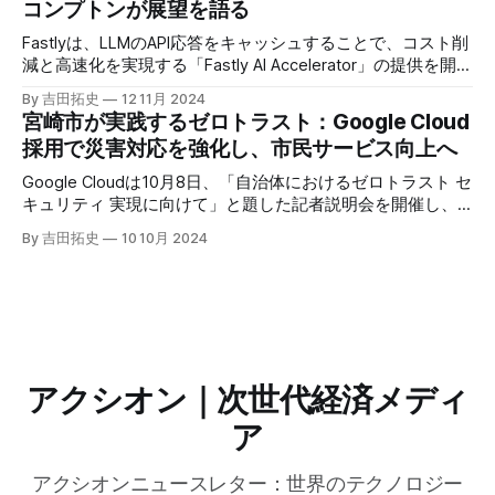
コンプトンが展望を語る
Fastlyは、LLMのAPI応答をキャッシュすることで、コスト削
減と高速化を実現する「Fastly AI Accelerator」の提供を開始
した。キップ・コンプトン最高プロダクト責任者（CPO）
By 吉田拓史
12 11月 2024
は、類似した質問への応答を再利用し、効率的な処理を可能
宮崎市が実践するゼロトラスト：Google Cloud
にすると説明した。さらに、コンプトンは、エッジコンピュ
採用で災害対応を強化し、市民サービス向上へ
ーティングの利点を活かしたパーソナライズや、エッジにお
けるGPUの経済性、セキュリティへの取り組みなど、Fastly
Google Cloudは10月8日、「自治体におけるゼロトラスト セ
のAI戦略について語った。
キュリティ 実現に向けて」と題した記者説明会を開催し、
自治体向けにゼロトラストセキュリティ導入を支援するプロ
By 吉田拓史
10 10月 2024
グラムを発表した。宮崎市の事例では、Google Workspace
やChrome Enterprise Premiumなどを導入し、災害時の情報
共有の効率化などに成功したようだ。
アクシオン｜次世代経済メディ
ア
アクシオンニュースレター：世界のテクノロジー