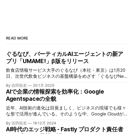
READ MORE
ぐるなび、バーティカルAIエージェントの新ア
プリ「UMAME!」β版をリリース
飲食店情報サービス大手のぐるなび（本社・東京）は1月20
日、次世代飲食ビジネスの基盤構築をめざす「ぐるなびNext
プロジェクト」の初成果として、新たな飲食店探索アプリ
By 吉田拓史
20 1月 2025
「UMAME!（うまみー！）」のβ版を公開した。
AIで企業の情報探索を効率化：Google
Agentspaceの全貌
近年、AI技術の進化は目覚ましく、ビジネスの現場でも様々
な形で活用が進んでいる。そのような中、Google Cloudが新
たに発表したGoogle Agentspaceは、いま注目を集めるAIエ
By 吉田拓史
18 12月 2024
ージェントがエンタープライズITを大きく変革する予兆と言
AI時代のエッジ戦略 - Fastly プロダクト責任者
えるだろう。