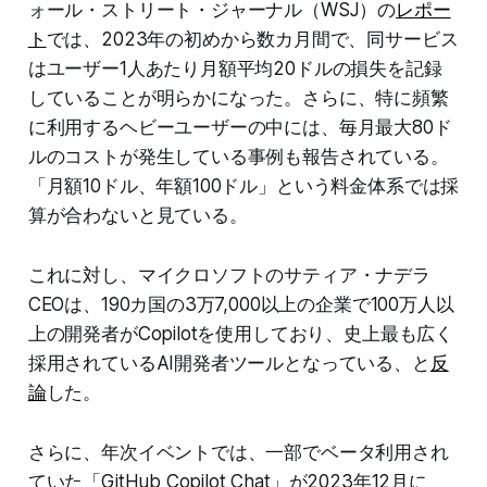
ォール・ストリート・ジャーナル（WSJ）の
レポー
ト
では、2023年の初めから数カ月間で、同サービス
はユーザー1人あたり月額平均20ドルの損失を記録
していることが明らかになった。さらに、特に頻繁
に利用するヘビーユーザーの中には、毎月最大80ド
ルのコストが発生している事例も報告されている。
「月額10ドル、年額100ドル」という料金体系では採
算が合わないと見ている。
これに対し、マイクロソフトのサティア・ナデラ
CEOは、190カ国の3万7,000以上の企業で100万人以
上の開発者がCopilotを使用しており、史上最も広く
採用されているAI開発者ツールとなっている、と
反
論
した。
さらに、年次イベントでは、一部でベータ利用され
ていた「GitHub Copilot Chat」が2023年12月に