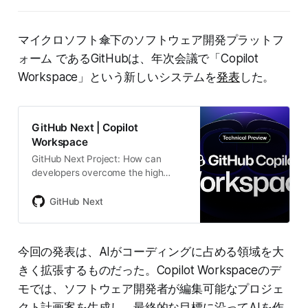
マイクロソフト傘下のソフトウェア開発プラットフ
ォーム であるGitHubは、年次会議で「Copilot
Workspace」という新しいシステムを
発表
した。
GitHub Next | Copilot
Workspace
GitHub Next Project: How can
developers overcome the high
effort of getting started on complex
tasks and truly collaborate with AI
GitHub Next
to make progress quickly?
今回の発表は、AIがコーディングに占める領域を大
きく拡張するものだった。Copilot Workspaceのデ
モでは、ソフトウェア開発者が編集可能なプロジェ
クト計画案を生成し、最終的な目標に沿ってAIを作