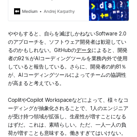
tool in your machine learning
toolbox”. They have some pros and
Medium
Andrej Karpathy
cons, they…
ややもすると、自らを滅ぼしかねないSoftware 2.0
のアプローチを、ソフトウェア開発者は歓迎してい
るのかもしれない。GitHubの
データ
によると、開発
者の92％がAIコーディングツールを業務内外で使用
していると報告している。さらに、開発者の約81％
が、AIコーディングツールによってチームの協調性
が高まると考えている。
CoplitやCopilot Workspaceなどによって、様々なコ
ーディングが抽象化されることで、1人のエンジニア
が受け持つ領域が拡張し、生産性が増すことになる
はずだ。これは、素晴らしい。ただ、一人一人の負
荷が増すことも意味する。働きすぎてはいけない。