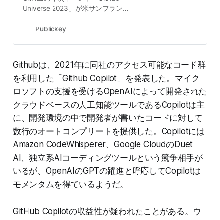
Universe 2023」が米サンフランシ
スコで開幕。同社CEOのThomas
Dohmke（トーマス・ドムケ）氏は1
Publickey
日目の基調講演の最後に、GitHub
Copilotの将来像となる「Copil…
Githubは、2021年に同社のアクセス可能なコード群
を利用した「Github Copilot」を発表した。マイク
ロソフトの支援を受けるOpenAIによって開発された
クラウドベースの人工知能ツールであるCopilotは主
に、開発環境の中で開発者が書いたコードに対して
数行のオートコンプリートを提供した。Copilotには
Amazon CodeWhisperer、Google CloudのDuet
AI、独立系AIコーディングツールという競争相手が
いるが、OpenAIのGPTの躍進と呼応してCopilotは
モメンタムを得ているようだ。
GitHub Copilotの収益性が疑われたことがある。ウ