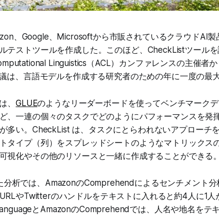
zon、Google、Microsoftから市販されているクラウドA
テストツールを作成した。このほど、CheckListツール
for Computational Linguistics（ACL）カンファレンス
会議は、言語モデルを作成する研究者のための年に一度の最
ルは、
GLUE
のようなリーダーボードを使ってベンチマークデ
ど、一連の個々のタスクでどのようにパフォーマンスを発
多い。CheckList は、タスクにとらわれないアプロー
トタイプ（列）をスプレッドシートのようなマトリックス
可視化やその他のリソースと一緒に作成することができる
使った分析では、AmazonのComprehendによるセンチメン
RLやTwitterのハンドルをテキストに入れると約4人に1人が
al LanguageとAmazonのComprehendでは、人名や地名