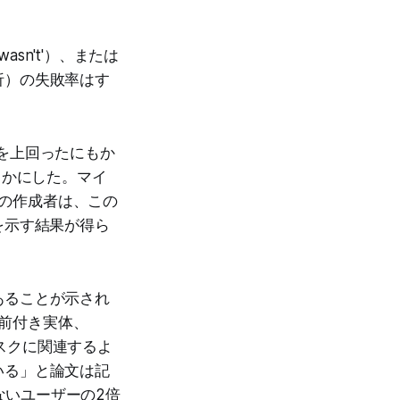
 wasn't'）、または
析）の失敗率はす
を上回ったにもか
らかにした。マイ
tの作成者は、この
を示す結果が得ら
あることが示され
名前付き実体、
タスクに関連するよ
いる」と論文は記
いないユーザーの2倍