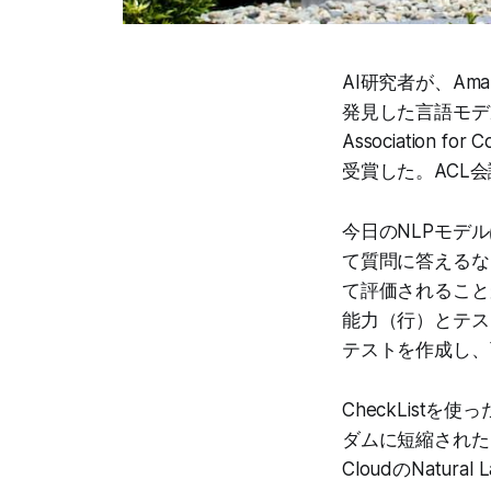
AI研究者が、Ama
発見した言語モデル
Association 
受賞した。ACL
今日のNLPモデ
て質問に答えるな
て評価されることが
能力（行）とテス
テストを作成し、
CheckListを
ダムに短縮されたU
CloudのNatur