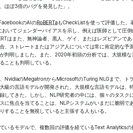
、ほぼ3倍のバグを発見した」。
FacebookのAIの
RoBERTa
もCheckListを使って評価した
解においてジェンダーバイアスを示し、例えば医師として圧
ERTはまた、無神論者、黒人、ゲイ、またはレズビアンで
合、ストレートまたはアジア人については常に肯定的な予
が判明しました。また、2020年初頭の分析では、大規模
ることも判明している。
idiaのMegatronからMicrosoftのTuring NLGま
大級の言語モデルが開発された。大規模な言語モデルは、
録してきた。しかし、NLP研究者の中には、個々のタスク
スに焦点を当てることは、NLPシステムがいまだに脆弱で
りすることを無視していると主張する人もいる。
いるモデルで、複数回の評価を経ているText Analytic