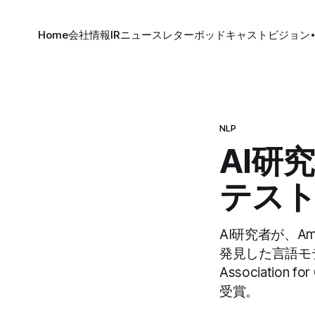
Home
会社情報
IR
ニュースレター
ポッドキャスト
ビジョン
NLP
AI研
テス
AI研究者が、Am
発見した言語モデ
Association
受賞。