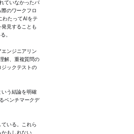
られていなかったバ
る際のワークフロ
にわたってAIをテ
を発見することも
いる。
アエンジニアリン
械理解、重複質問の
ロジックテストの
という結論を明確
れるベンチマークデ
。
している。これら
るかもしれない