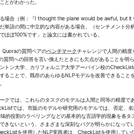
ことがわかった。
：『I thought the plane would be awful, but it
だ単語の間に中立的な内容がある場合、（センチメント分
でほぼ100%です」と論文には書かれている。
た、Quoraの質問ペアの
ベンチマーク
チャレンジで人間の精度
raの質問への回答を言い換えたときにも欠点があることを明
ントン大学、カリフォルニア大学アーバイン校のCheckLis
することで、既存のあらゆるNLPモデルを改善できること
。
ークでは、これらのタスクのモデルは人間と同等の精度で
eckListでは、市販のモデルや研究用のモデルでは、否定、
ces、意味的役割のラベリングなどの基本的な言語学的現象を各
できないという、さまざまな深刻なバグが明らかになって
ckListを使用したNLP実践者は、CheckListを使用して