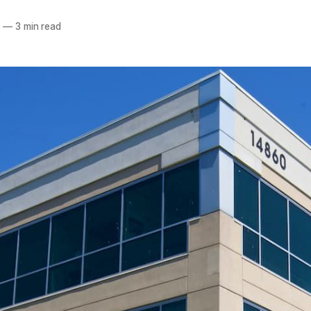
0
—
3 min read