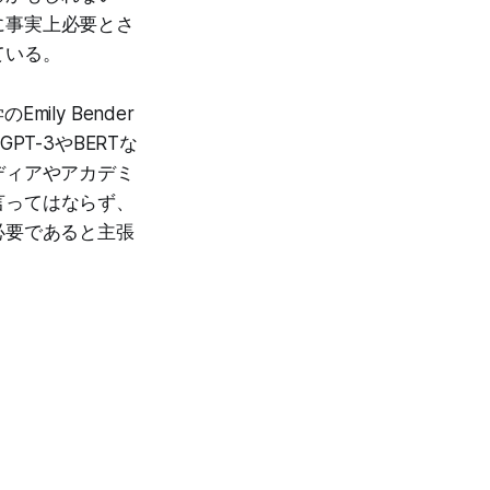
に事実上必要とさ
ている。
ly Bender
T-3やBERTな
ディアやアカデミ
言ってはならず、
必要であると主張