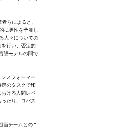
。著者らによると、
倒的に男性を予測し
ある人々についての
測を行い、否定的
な言語モデルの間で
で、トランスフォーマー
特定のタスクで印
における人間レベ
あったり、ロバス
sの担当チームとのユ