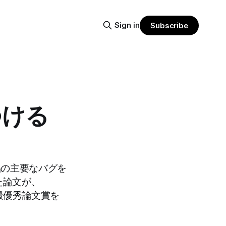
Sign in
Subscribe
つける
I製品の主要なバグを
た論文が、
催者から最優秀論文賞を