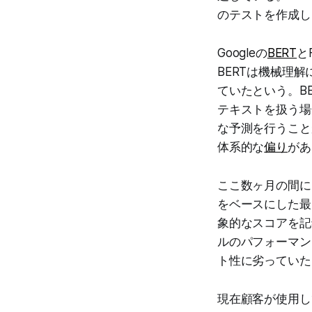
のテストを作成し
Googleの
BERT
と
BERTは機械理
ていたという。B
テキストを扱う場
な予測を行うこと
体系的な
偏り
があ
ここ数ヶ月の間に、Nv
をベースにした最
象的なスコアを記
ルのパフォーマン
ト性に劣っていた
現在顧客が使用して