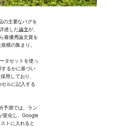
I製品の主要なバグを
を詳述した
論文
が、
の主催者から最優秀論文賞を
大規模の集まり。
ータセットを使っ
揮するかに基づい
チを採用しており、
のセルに記入する
。
ト分析予測では、ラン
変化し、Google
をテキストに入れると