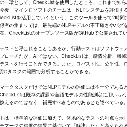
の一環として、CheckListを使用したところ、これまで知
今後、マイクロソフトのチームは、NLPシステムを評価す
eckListを活用していくという。このツールを使って2時間
係者の集まりでは、最先端のNLPモデルの不正確さやバグ
、CheckListのオープンソース版が
GitHub
で公開されて
テストと呼ばれることもあるが、行動テストはソフトウェ
ローチだが、AIではない。CheckListは、感情分析、機
テストを行うことができる。また、ロバスト性、公平性、
類のタスクの範囲で分析することができる。
マークタスクだけではNLPモデルの評価には不十分である
CheckListは既存の課題や言語モデルの性能測定に用いら
換えるのではなく、補完すべきものであるとも述べている
トは、標準的な評価に加えて、体系的なテストの利点を示
チマークの精度の結果に基づいて『解決した』と考えられ