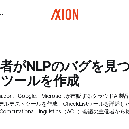
究者がNLPのバグを見
トツールを作成
azon、Google、Microsoftが市販するクラウドA
ルテストツールを作成。CheckListツールを詳述し
 for Computational Linguistics（ACL）会議の主