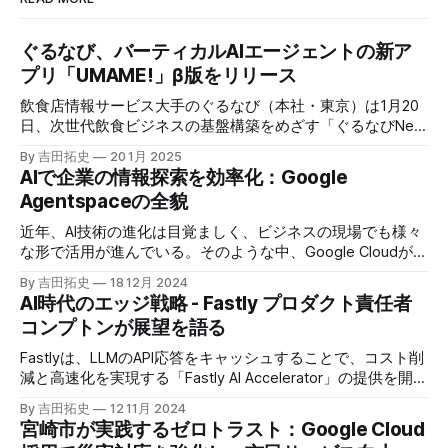
ぐるなび、バーティカルAIエージェントの新ア
プリ「UMAME!」β版をリリース
飲食店情報サービス大手のぐるなび（本社・東京）は1月20
日、次世代飲食ビジネスの基盤構築をめざす「ぐるなびNext
プロジェクト」の初成果として、新たな飲食店探索アプリ
By 吉田拓史
20 1月 2025
「UMAME!（うまみー！）」のβ版を公開した。
AIで企業の情報探索を効率化：Google
Agentspaceの全貌
近年、AI技術の進化は目覚ましく、ビジネスの現場でも様々
な形で活用が進んでいる。そのような中、Google Cloudが新
たに発表したGoogle Agentspaceは、いま注目を集めるAIエ
By 吉田拓史
18 12月 2024
ージェントがエンタープライズITを大きく変革する予兆と言
AI時代のエッジ戦略 - Fastly プロダクト責任者
えるだろう。
コンプトンが展望を語る
Fastlyは、LLMのAPI応答をキャッシュすることで、コスト削
減と高速化を実現する「Fastly AI Accelerator」の提供を開始
した。キップ・コンプトン最高プロダクト責任者（CPO）
By 吉田拓史
12 11月 2024
は、類似した質問への応答を再利用し、効率的な処理を可能
宮崎市が実践するゼロトラスト：Google Cloud
にすると説明した。さらに、コンプトンは、エッジコンピュ