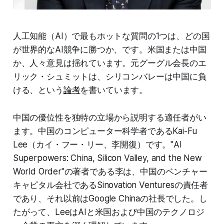
人工知能（AI）で最もホットな質問の1つは、どの国
が世界的なAI競争に勝つか、です。米国または中国
か、人々意見は揺れています。元グーグル会長のエ
リック・シュミットは、シリコンバレーは中国に負
ける、という
論考
を書いています。
中国の優位性を独特の立場から説明する適任者がい
ます。中国のコンピューター科学者であるKai-Fu
Lee（カイ・フー・リー、李開復）です。"AI
Superpowers: China, Silicon Valley, and the New
World Order"の著者である李は、中国のベンチャー
キャピタル会社であるSinovation Venturesの責任者
であり、それ以前はGoogle Chinaの社長でした。し
たがって、LeeはAIと米国および中国のテクノロジ