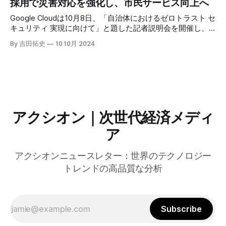
採用で災害対応を強化し、市民サービス向上へ
ーティングの利点を活かしたパーソナライズや、エッジにお
けるGPUの経済性、セキュリティへの取り組みなど、Fastly
Google Cloudは10月8日、「自治体におけるゼロトラスト セ
のAI戦略について語った。
キュリティ 実現に向けて」と題した記者説明会を開催し、
自治体向けにゼロトラストセキュリティ導入を支援するプロ
By 吉田拓史
10 10月 2024
グラムを発表した。宮崎市の事例では、Google Workspace
やChrome Enterprise Premiumなどを導入し、災害時の情報
共有の効率化などに成功したようだ。
アクシオン｜次世代経済メディ
ア
アクシオンニュースレター：世界のテクノロジー
トレンドの高品質な分析
Subscribe