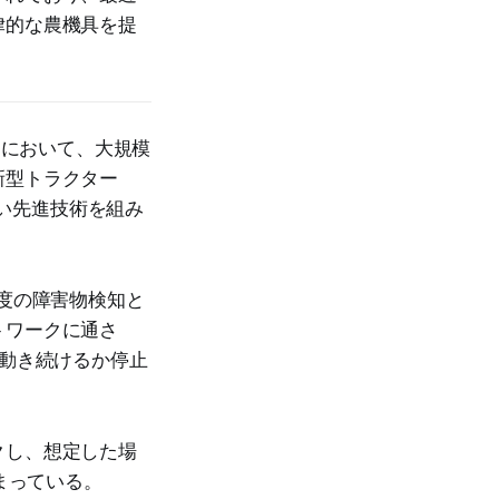
律的な農機具を提
」において、大規模
新型トラクター
しい先進技術を組み
度の障害物検知と
トワークに通さ
が動き続けるか停止
クし、想定した場
まっている。