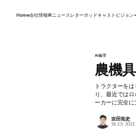
Home
会社情報
IR
ニュースレター
ポッドキャスト
ビジョン
AI倫理
農機具
トラクターをは
り、最近ではロ
ーカーに完全に
吉田拓史
18 2月 2022