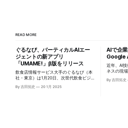
READ MORE
ぐるなび、バーティカルAIエー
AIで企
ジェントの新アプリ
Google
「UMAME!」β版をリリース
近年、AI
ネスの現
飲食店情報サービス大手のぐるなび（本
いる。そのよ
社・東京）は1月20日、次世代飲食ビジ
By 吉田拓史
たに発表したG
ネスの基盤構築をめざす「ぐるなびNext
By 吉田拓史
20 1月 2025
ま注目を集
プロジェクト」の初成果として、新たな
ープライズ
飲食店探索アプリ「UMAME!（うまみ
えるだろ
ー！）」のβ版を公開した。