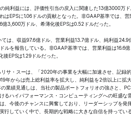
半期の純利益には、評価性引当の戻入に関連した13億3000万
はEPSに1.06ドルの貢献となった。非GAAP基準では、営業
億3,600万ドル、希薄化後EPSは0.52ドルだった。
いては、収益97.6億ドル、営業利益13.7億ドル、純利益24.
6ドルを報告している。非GAAP基準では、営業利益は16.6
化後EPSは1.29ドルだった。
あるリサ・スーは、「2020年の事業を大幅に加速させ、記録
019年からは売上総利益率を拡大し、純利益を2倍以上に拡
1年の業績見通しは、当社の製品ポートフォリオの強さと、P
けるハイパフォーマンス・コンピューティングへの旺盛な
は、今後のチャンスに興奮しており、リーダーシップを発
実行していく中で、長期的な戦略に大きな自信を持ってい