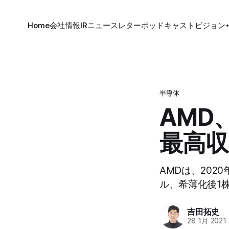
Home
会社情報
IR
ニュースレター
ポッドキャスト
ビジョン
半導体
AMD
最高収
AMDは、202
ル、希薄化後1株
吉田拓史
28 1月 2021