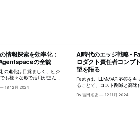
業の情報探索を効率化：
AI時代のエッジ戦略 - Fas
 Agentspaceの全貌
ロダクト責任者コンプ
望を語る
技術の進化は目覚ましく、ビジ
場でも様々な形で活用が進んで
Fastlyは、LLMのAPI応答を
うな中、Google Cloudが新
ることで、コスト削減と高速
18 12月 2024
oogle Agentspaceは、い
る「Fastly AI Accelerato
By 吉田拓史
12 11月 2024
めるAIエージェントがエンタ
した。キップ・コンプトン最
ITを大きく変革する予兆と言
ト責任者（CPO）は、類似し
う。
応答を再利用し、効率的な処
すると説明した。さらに、コ
は、エッジコンピューティン
活かしたパーソナライズや、
けるGPUの経済性、セキュリ