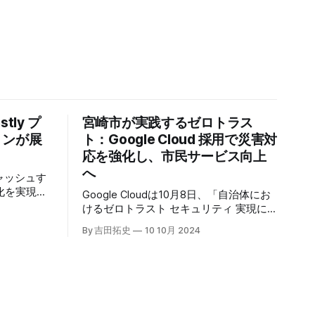
tly プ
宮崎市が実践するゼロトラス
トンが展
ト：Google Cloud 採用で災害対
応を強化し、市民サービス向上
へ
キャッシュす
化を実現す
Google Cloudは10月8日、「自治体にお
r」の提供を開始
けるゼロトラスト セキュリティ 実現に
高プロダク
向けて」と題した記者説明会を開催し、
By 吉田拓史
10 10月 2024
た質問への
自治体向けにゼロトラストセキュリティ
理を可能に
導入を支援するプログラムを発表した。
ンプトン
宮崎市の事例では、Google Workspace
グの利点を
やChrome Enterprise Premiumなどを導
エッジにお
入し、災害時の情報共有の効率化などに
ティへの取
成功したようだ。