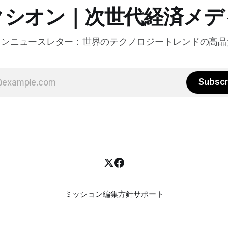
り組みなど、FastlyのAI戦
クシオン｜次世代経済メデ
た。
オンニュースレター：世界のテクノロジートレンドの高品
Subscr
ミッション
編集方針
サポート