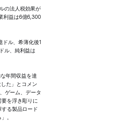
ドルの法人税効果が
利益は6億6,300
9億ドル、希薄化後1
億ドル、純利益は
的な年間収益を達
大した」とコメン
C、ゲーム、データ
需要を浮き彫りに
揮する製品ロード
る」。