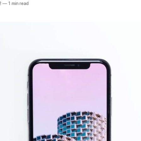
2
—
1 min read