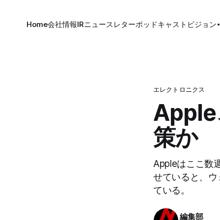
Home
会社情報
IR
ニュースレター
ポッドキャスト
ビジョン
エレクトロニクス
App
策か
Appleはこ
せていると、ウ
ている。
編集部