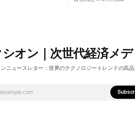
めるAIエージェントがエンタ
した。キップ・コンプトン最
ITを大きく変革する予兆と言
ト責任者（CPO）は、類似し
う。
応答を再利用し、効率的な処
すると説明した。さらに、コ
は、エッジコンピューティン
活かしたパーソナライズや、
けるGPUの経済性、セキュリ
り組みなど、FastlyのAI戦
クシオン｜次世代経済メデ
た。
オンニュースレター：世界のテクノロジートレンドの高品
Subscr