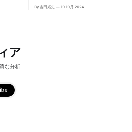
高プロダク
向けて」と題した記者説明会を開催し、
By 吉田拓史
10 10月 2024
た質問への
自治体向けにゼロトラストセキュリティ
理を可能に
導入を支援するプログラムを発表した。
ンプトン
宮崎市の事例では、Google Workspace
グの利点を
やChrome Enterprise Premiumなどを導
エッジにお
入し、災害時の情報共有の効率化などに
ティへの取
成功したようだ。
略について語っ
ィア
質な分析
ibe