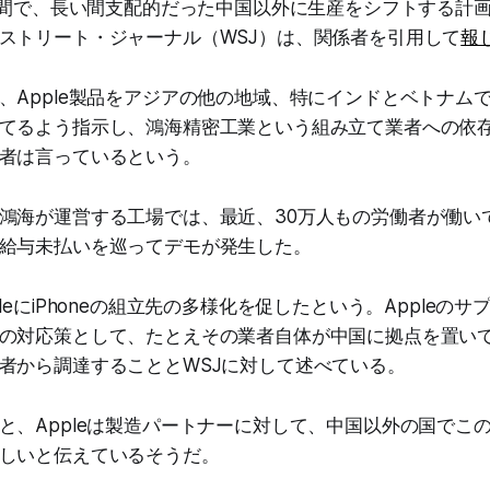
数週間で、長い間支配的だった中国以外に生産をシフトする計
ストリート・ジャーナル（WSJ）は、関係者を引用して
報
、Apple製品をアジアの他の地域、特にインドとベトナム
てるよう指示し、鴻海精密工業という組み立て業者への依
者は言っているという。
鴻海が運営する工場では、最近、30万人もの労働者が働い
給与未払いを巡ってデモが発生した。
leにiPhoneの組立先の多様化を促したという。Appleの
の対応策として、たとえその業者自体が中国に拠点を置い
者から調達することとWSJに対して述べている。
と、Appleは製造パートナーに対して、中国以外の国でこ
しいと伝えているそうだ。