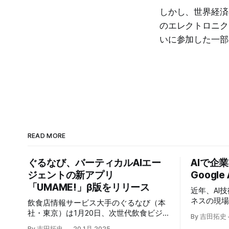
しかし、世界経済
のエレクトロニク
いに参加した一部
READ MORE
ぐるなび、バーティカルAIエー
AIで企
ジェントの新アプリ
Google
「UMAME!」β版をリリース
近年、AI
ネスの現
飲食店情報サービス大手のぐるなび（本
いる。そのよ
社・東京）は1月20日、次世代飲食ビジ
By 吉田拓史
たに発表したG
ネスの基盤構築をめざす「ぐるなびNext
By 吉田拓史
20 1月 2025