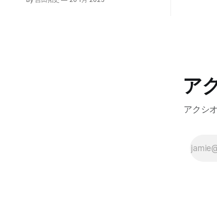
ま注目を集
プロジェクト」の初成果として、新たな
ープライズ
飲食店探索アプリ「UMAME!（うまみ
えるだろ
ー！）」のβ版を公開した。
ア
アクシ