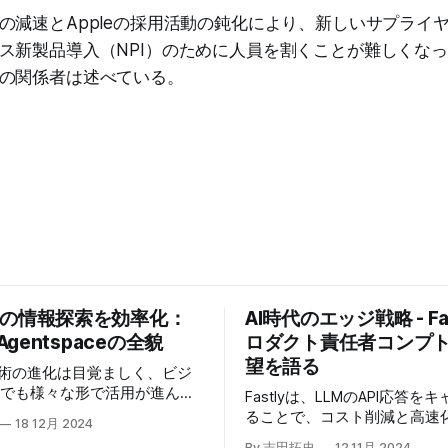
の減速とAppleの採用活動の鈍化により、新しいサプライ
ス新製品導入（NPI）のために人員を割くことが難しくな
の関係者は述べている。
業の情報探索を効率化：
AI時代のエッジ戦略 - Fas
 Agentspaceの全貌
ロダクト責任者コンプ
望を語る
技術の進化は目覚ましく、ビジ
場でも様々な形で活用が進んで
Fastlyは、LLMのAPI応答を
うな中、Google Cloudが新
ることで、コスト削減と高速
18 12月 2024
oogle Agentspaceは、い
る「Fastly AI Accelerato
By 吉田拓史
12 11月 2024