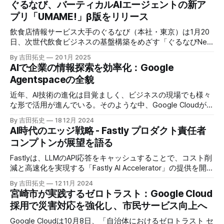
ぐるなび、バーティカルAIエージェントの新ア
プリ「UMAME!」β版をリリース
飲食店情報サービス大手のぐるなび（本社・東京）は1月20
日、次世代飲食ビジネスの基盤構築をめざす「ぐるなびNext
プロジェクト」の初成果として、新たな飲食店探索アプリ
By 吉田拓史
20 1月 2025
「UMAME!（うまみー！）」のβ版を公開した。
AIで企業の情報探索を効率化：Google
Agentspaceの全貌
近年、AI技術の進化は目覚ましく、ビジネスの現場でも様々
な形で活用が進んでいる。そのような中、Google Cloudが新
たに発表したGoogle Agentspaceは、いま注目を集めるAIエ
By 吉田拓史
18 12月 2024
ージェントがエンタープライズITを大きく変革する予兆と言
AI時代のエッジ戦略 - Fastly プロダクト責任者
えるだろう。
コンプトンが展望を語る
Fastlyは、LLMのAPI応答をキャッシュすることで、コスト削
減と高速化を実現する「Fastly AI Accelerator」の提供を開始
した。キップ・コンプトン最高プロダクト責任者（CPO）
By 吉田拓史
12 11月 2024
は、類似した質問への応答を再利用し、効率的な処理を可能
宮崎市が実践するゼロトラスト：Google Cloud
にすると説明した。さらに、コンプトンは、エッジコンピュ
採用で災害対応を強化し、市民サービス向上へ
ーティングの利点を活かしたパーソナライズや、エッジにお
けるGPUの経済性、セキュリティへの取り組みなど、Fastly
Google Cloudは10月8日、「自治体におけるゼロトラスト セ