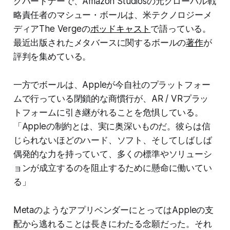
グパートナーで、Amazon Studiosの元グローバル戦
略責任者のマシュー・ボールは、米テクノロジーメ
ディアThe Vergeの
ポッドキャスト
で語っている。
最近出版されたメタバースに関するボールの
著作
が
評判を集めている。
一方でボールは、Appleが今自社のプラットフォー
ムで行っている閉鎖的な商慣行が、AR / VRプラッ
トフォームに引き継がれることを危惧している。
「Appleの制約とは、実に奥深いものだ。彼らは信
じられないほどのハード、ソフト、そしてしばしば
偶発的な力を持っていて、多くの標準やソリューシ
ョンが成立するのを阻止するために懸命に働いてい
る」
MetaのようなアプリベンダーにとってはAppleの支
配から逃れることは長きにわたる念願だった。それ