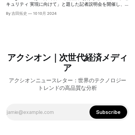
のAI戦略について語った。
キュリティ 実現に向けて」と題した記者説明会を開催し、
自治体向けにゼロトラストセキュリティ導入を支援するプロ
By 吉田拓史
10 10月 2024
グラムを発表した。宮崎市の事例では、Google Workspace
やChrome Enterprise Premiumなどを導入し、災害時の情報
共有の効率化などに成功したようだ。
アクシオン｜次世代経済メディ
ア
アクシオンニュースレター：世界のテクノロジー
トレンドの高品質な分析
Subscribe