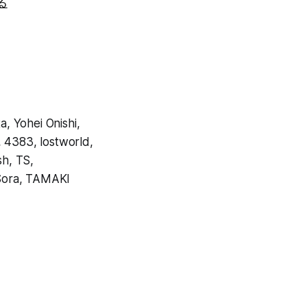
る
 Yohei Onishi,
4383, lostworld,
h, TS,
iSora, TAMAKI