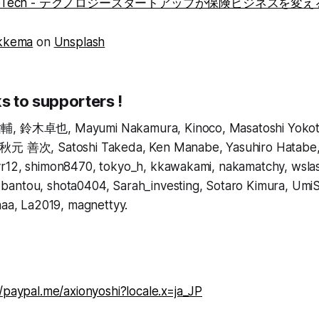
 InsureTech - テクノロジースタートアップが保険ビジネスを変え
ikkema
on
Unsplash
s to supporters !
輔, 鈴木卓也, Mayumi Nakamura, Kinoco, Masatoshi Yokota,
 秋元 善次, Satoshi Takeda, Ken Manabe, Yasuhiro Hatabe, 
r12, shimon8470, tokyo_h, kkawakami, nakamatchy, wslas
antou, shota0404, Sarah_investing, Sotaro Kimura, Um
naa, La2019, magnettyy.
//paypal.me/axionyoshi?locale.x=ja_JP