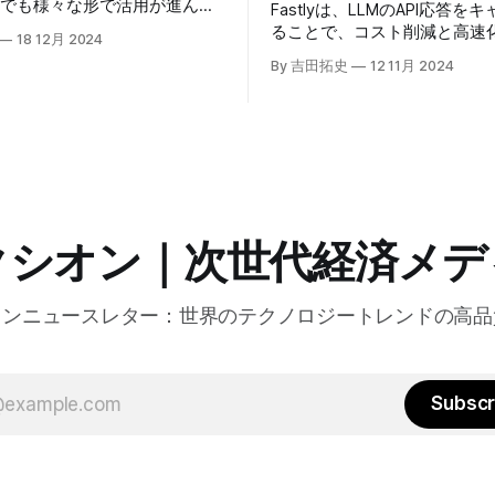
場でも様々な形で活用が進んで
Fastlyは、LLMのAPI応答を
うな中、Google Cloudが新
ることで、コスト削減と高速
18 12月 2024
oogle Agentspaceは、い
る「Fastly AI Accelerato
By 吉田拓史
12 11月 2024
めるAIエージェントがエンタ
した。キップ・コンプトン最
ITを大きく変革する予兆と言
ト責任者（CPO）は、類似し
う。
応答を再利用し、効率的な処
すると説明した。さらに、コ
は、エッジコンピューティン
活かしたパーソナライズや、
けるGPUの経済性、セキュリ
り組みなど、FastlyのAI戦
クシオン｜次世代経済メデ
た。
オンニュースレター：世界のテクノロジートレンドの高品
Subscr