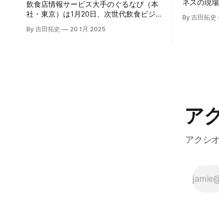
ネスの現
飲食店情報サービス大手のぐるなび（本
いる。そのよ
社・東京）は1月20日、次世代飲食ビジ
By 吉田拓史
たに発表したG
ネスの基盤構築をめざす「ぐるなびNext
By 吉田拓史
20 1月 2025
ま注目を集
プロジェクト」の初成果として、新たな
ープライズ
飲食店探索アプリ「UMAME!（うまみ
えるだろ
ー！）」のβ版を公開した。
ア
アクシ