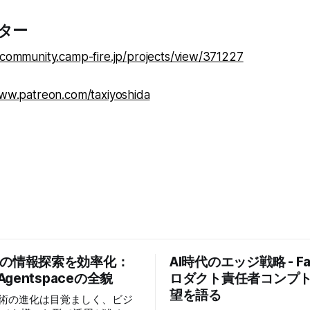
ター
/community.camp-fire.jp/projects/view/371227
www.patreon.com/taxiyoshida
業の情報探索を効率化：
AI時代のエッジ戦略 - Fas
 Agentspaceの全貌
ロダクト責任者コンプ
望を語る
技術の進化は目覚ましく、ビジ