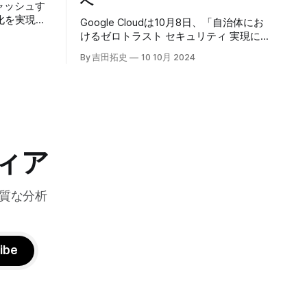
へ
キャッシュす
化を実現す
Google Cloudは10月8日、「自治体にお
r」の提供を開始
けるゼロトラスト セキュリティ 実現に
高プロダク
向けて」と題した記者説明会を開催し、
By 吉田拓史
10 10月 2024
た質問への
自治体向けにゼロトラストセキュリティ
理を可能に
導入を支援するプログラムを発表した。
ンプトン
宮崎市の事例では、Google Workspace
グの利点を
やChrome Enterprise Premiumなどを導
エッジにお
入し、災害時の情報共有の効率化などに
ティへの取
成功したようだ。
略について語っ
ィア
質な分析
ibe