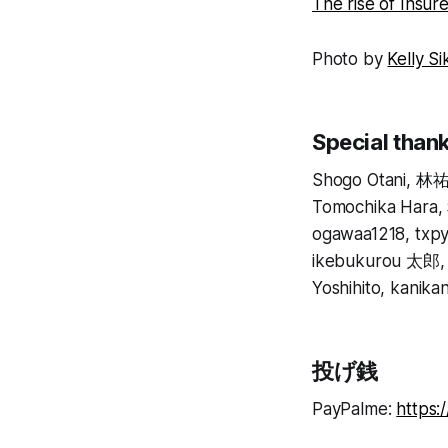
The rise of
Photo by
Kelly S
Special thank
Shogo Otani, 林祐
Tomochika Hara,
ogawaa1218, txpy
ikebukurou 太郎, b
Yoshihito, kanika
投げ銭
PayPalme:
https: