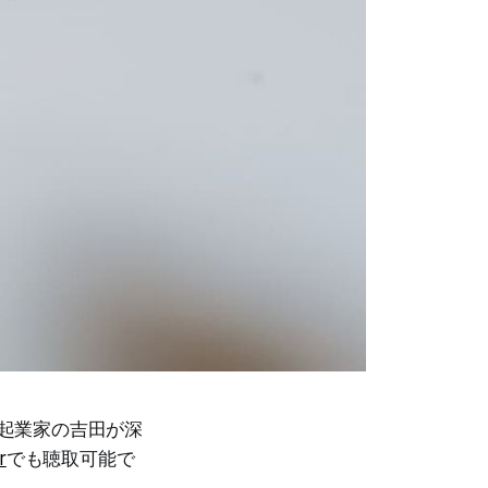
者で起業家の吉田が深
r
でも聴取可能で