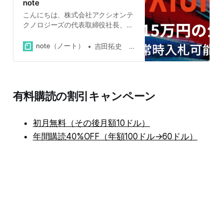
note
こんにちは、株式会社アクシオンテ
クノロジーズの代表取締役社長、吉
田拓史です。弊社は11月15日をもち
まして常時開催型の公募を開始しま
note（ノート）
吉田拓史 株式会社アクシオンテクノロジーズ代表取締役
した。今後は投資家の方々はいつで
も弊社に1口15万3,000円で投資でき
ます。 これまで弊社は1口50万円で
公募・私募を行ってきましたが、以
有料購読の割引キャンペーン
前からサイズをより細かくしてほし
いという要望を頂いていました。 常
時開催型の公募のキモは月末〆で
初月無料（その後月額10ドル）
す。15万3,000円の入札をいただ
き、それを都度都度、登記する事務
年間購読40%OFF（年額100ドル→60ドル）
コストはあまりにも膨大なため、そ
の月に頂いた入札をすべて月末〆、
翌月登記で処理させていただくこと
で、1口15万円の公募が可能となり
ます。 公募に至るま