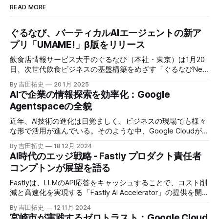
READ MORE
ぐるなび、バーティカルAIエージェントの新ア
プリ「UMAME!」β版をリリース
飲食店情報サービス大手のぐるなび（本社・東京）は1月20
日、次世代飲食ビジネスの基盤構築をめざす「ぐるなびNext
プロジェクト」の初成果として、新たな飲食店探索アプリ
By 吉田拓史
20 1月 2025
「UMAME!（うまみー！）」のβ版を公開した。
AIで企業の情報探索を効率化：Google
Agentspaceの全貌
近年、AI技術の進化は目覚ましく、ビジネスの現場でも様々
な形で活用が進んでいる。そのような中、Google Cloudが新
たに発表したGoogle Agentspaceは、いま注目を集めるAIエ
By 吉田拓史
18 12月 2024
ージェントがエンタープライズITを大きく変革する予兆と言
AI時代のエッジ戦略 - Fastly プロダクト責任者
えるだろう。
コンプトンが展望を語る
Fastlyは、LLMのAPI応答をキャッシュすることで、コスト削
減と高速化を実現する「Fastly AI Accelerator」の提供を開始
した。キップ・コンプトン最高プロダクト責任者（CPO）
By 吉田拓史
12 11月 2024
は、類似した質問への応答を再利用し、効率的な処理を可能
宮崎市が実践するゼロトラスト：Google Cloud