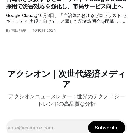
にすると説明した。さらに、コンプトンは、エッジコンピュ
採用で災害対応を強化し、市民サービス向上へ
ーティングの利点を活かしたパーソナライズや、エッジにお
けるGPUの経済性、セキュリティへの取り組みなど、Fastly
Google Cloudは10月8日、「自治体におけるゼロトラスト セ
のAI戦略について語った。
キュリティ 実現に向けて」と題した記者説明会を開催し、
自治体向けにゼロトラストセキュリティ導入を支援するプロ
By 吉田拓史
10 10月 2024
グラムを発表した。宮崎市の事例では、Google Workspace
やChrome Enterprise Premiumなどを導入し、災害時の情報
共有の効率化などに成功したようだ。
アクシオン｜次世代経済メディ
ア
アクシオンニュースレター：世界のテクノロジー
トレンドの高品質な分析
Subscribe