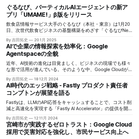
ぐるなび、バーティカルAIエージェントの新ア
プリ「UMAME!」β版をリリース
飲食店情報サービス大手のぐるなび（本社・東京）は1月20
日、次世代飲食ビジネスの基盤構築をめざす「ぐるなびNext
プロジェクト」の初成果として、新たな飲食店探索アプリ
By 吉田拓史
20 1月 2025
「UMAME!（うまみー！）」のβ版を公開した。
AIで企業の情報探索を効率化：Google
Agentspaceの全貌
近年、AI技術の進化は目覚ましく、ビジネスの現場でも様々
な形で活用が進んでいる。そのような中、Google Cloudが新
たに発表したGoogle Agentspaceは、いま注目を集めるAIエ
By 吉田拓史
18 12月 2024
ージェントがエンタープライズITを大きく変革する予兆と言
AI時代のエッジ戦略 - Fastly プロダクト責任者
えるだろう。
コンプトンが展望を語る
Fastlyは、LLMのAPI応答をキャッシュすることで、コスト削
減と高速化を実現する「Fastly AI Accelerator」の提供を開始
した。キップ・コンプトン最高プロダクト責任者（CPO）
By 吉田拓史
12 11月 2024
は、類似した質問への応答を再利用し、効率的な処理を可能
宮崎市が実践するゼロトラスト：Google Cloud
にすると説明した。さらに、コンプトンは、エッジコンピュ
採用で災害対応を強化し、市民サービス向上へ
ーティングの利点を活かしたパーソナライズや、エッジにお