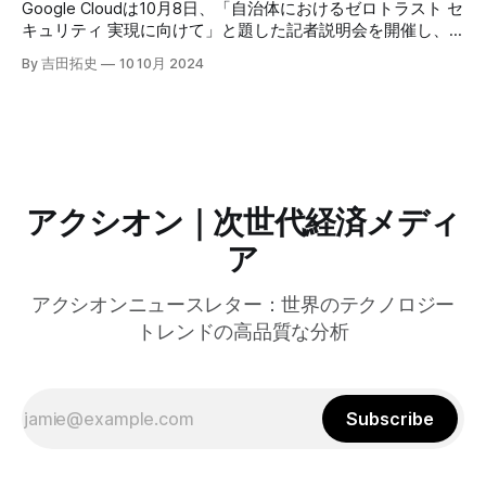
けるGPUの経済性、セキュリティへの取り組みなど、Fastly
Google Cloudは10月8日、「自治体におけるゼロトラスト セ
のAI戦略について語った。
キュリティ 実現に向けて」と題した記者説明会を開催し、
自治体向けにゼロトラストセキュリティ導入を支援するプロ
By 吉田拓史
10 10月 2024
グラムを発表した。宮崎市の事例では、Google Workspace
やChrome Enterprise Premiumなどを導入し、災害時の情報
共有の効率化などに成功したようだ。
アクシオン｜次世代経済メディ
ア
アクシオンニュースレター：世界のテクノロジー
トレンドの高品質な分析
Subscribe