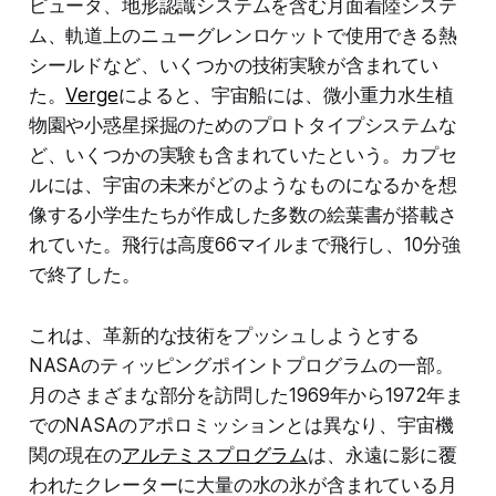
ピュータ、地形認識システムを含む月面着陸システ
ム、軌道上のニューグレンロケットで使用できる熱
シールドなど、いくつかの技術実験が含まれてい
た。
Verge
によると、宇宙船には、微小重力水生植
物園や小惑星採掘のためのプロトタイプシステムな
ど、いくつかの実験も含まれていたという。カプセ
ルには、宇宙の未来がどのようなものになるかを想
像する小学生たちが作成した多数の絵葉書が搭載さ
れていた。飛行は高度66マイルまで飛行し、10分強
で終了した。
これは、革新的な技術をプッシュしようとする
NASAのティッピングポイントプログラムの一部。
月のさまざまな部分を訪問した1969年から1972年ま
でのNASAのアポロミッションとは異なり、宇宙機
関の現在の
アルテミスプログラム
は、永遠に影に覆
われたクレーターに大量の水の氷が含まれている月