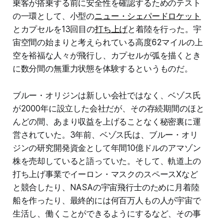
乗客が搭乗する前に安全性を確認するためのテスト
の一環として、小型の
ニュー・シェパードロケット
とカプセルを13回目の
打ち上げ
と着陸を行った。宇
宙空間の始まりと考えられている高度62マイルの上
空を裕福な人々が飛行し、カプセルが弧を描くとき
に数分間の無重力状態を体験するというものだ。
ブルー・オリジンは新しい会社ではなく、ベゾス氏
が2000年に設立した会社だが、その存続期間のほと
んどの間、あまり収益を上げることなく秘密裏に運
営されていた。3年前、ベゾス氏は、ブルー・オリ
ジンの研究開発資金として年間10億ドルのアマゾン
株を売却していると語っていた。そして、軌道上の
打ち上げ事業でイーロン・マスクのスペースXなど
と競合したり、NASAの宇宙飛行士のために月着陸
船を作ったり、最終的には何百万人もの人が宇宙で
生活し、働くことができるようにするなど、その事