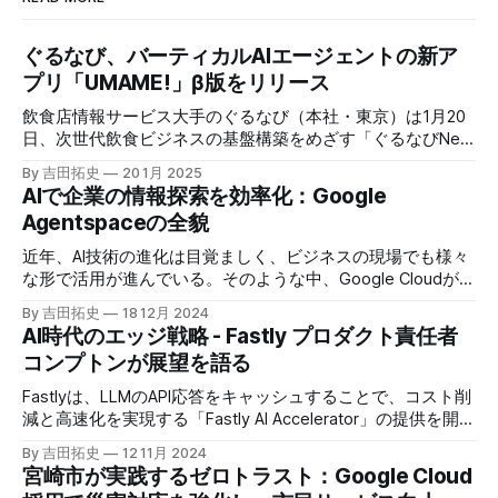
ぐるなび、バーティカルAIエージェントの新ア
プリ「UMAME!」β版をリリース
飲食店情報サービス大手のぐるなび（本社・東京）は1月20
日、次世代飲食ビジネスの基盤構築をめざす「ぐるなびNext
プロジェクト」の初成果として、新たな飲食店探索アプリ
By 吉田拓史
20 1月 2025
「UMAME!（うまみー！）」のβ版を公開した。
AIで企業の情報探索を効率化：Google
Agentspaceの全貌
近年、AI技術の進化は目覚ましく、ビジネスの現場でも様々
な形で活用が進んでいる。そのような中、Google Cloudが新
たに発表したGoogle Agentspaceは、いま注目を集めるAIエ
By 吉田拓史
18 12月 2024
ージェントがエンタープライズITを大きく変革する予兆と言
AI時代のエッジ戦略 - Fastly プロダクト責任者
えるだろう。
コンプトンが展望を語る
Fastlyは、LLMのAPI応答をキャッシュすることで、コスト削
減と高速化を実現する「Fastly AI Accelerator」の提供を開始
した。キップ・コンプトン最高プロダクト責任者（CPO）
By 吉田拓史
12 11月 2024
は、類似した質問への応答を再利用し、効率的な処理を可能
宮崎市が実践するゼロトラスト：Google Cloud
にすると説明した。さらに、コンプトンは、エッジコンピュ