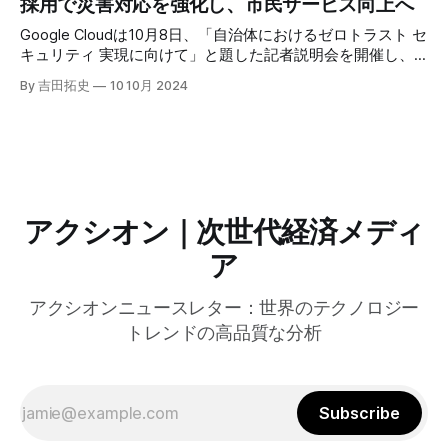
採用で災害対応を強化し、市民サービス向上へ
ーティングの利点を活かしたパーソナライズや、エッジにお
けるGPUの経済性、セキュリティへの取り組みなど、Fastly
Google Cloudは10月8日、「自治体におけるゼロトラスト セ
のAI戦略について語った。
キュリティ 実現に向けて」と題した記者説明会を開催し、
自治体向けにゼロトラストセキュリティ導入を支援するプロ
By 吉田拓史
10 10月 2024
グラムを発表した。宮崎市の事例では、Google Workspace
やChrome Enterprise Premiumなどを導入し、災害時の情報
共有の効率化などに成功したようだ。
アクシオン｜次世代経済メディ
ア
アクシオンニュースレター：世界のテクノロジー
トレンドの高品質な分析
Subscribe