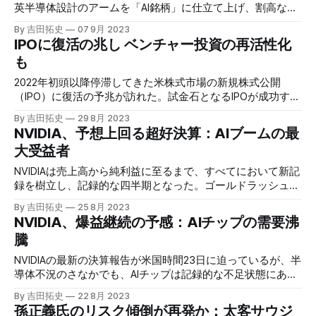
英半導体設計のアームを「AI銘柄」に仕立て上げ、割高な時
価総額を得ようとしている。昨今のAIブームの受益者ではな
By 吉田拓史
07 9月 2023
いアームの価格は、インテルと同じ物差しに当てると、2.5
IPOに復活の兆し ベンチャー投資の再活性化
兆円まで萎む。SBGの想定の3分の1だ。
も
2022年初頭以降停滞してきた米株式市場の新規株式公開
（IPO）に復活の予兆が訪れた。試金石となるIPOが成功すれ
ば、「放牧中」のユニコーン企業が上場に向かい、VCの新
By 吉田拓史
29 8月 2023
規投資活動も再び盛り上がることになる。
NVIDIA、予想上回る超好決算：AIブームの最
大受益者
NVIDIAは売上高から純利益に至るまで、すべてにおいて新記
録を樹立し、記録的な四半期となった。ゴールドラッシュに
対してスコップを売る同社が、現時点でブームの最大の受益
By 吉田拓史
25 8月 2023
者であることは間違いがない。 NVIDIAは米国時間23日、7−9
NVIDIA、爆益継続の予感：AIチップの需要沸
月期の決算報告を行い、前年同期比101％増の135億ドルの売
騰
上高を計上した。利益率の高いデータセンター向け製品に牽
引され、NVIDIAは当四半期の GAAP 粗利率 70.1％を達成し
NVIDIAの最新の決算報告が米国時間23日に迫っているが、半
た。記録的な売上高と相まって、NVIDIAの純利益は、前年同
導体不況のさなかでも、AIチップは記録的な不足状態にあ
期比843%増の61億ドルとなり、前四半期比では3倍以上とな
り、「専売企業」の勢いは微塵も揺らいでいないようだ。
By 吉田拓史
22 8月 2023
った。 NVIDIAが8−10月期の売上高が約160億ドルになると発
孫正義氏のリスク傾倒が再発か：太客サウジ
表した後、株価は延長取引で6％以上急騰した。ブルームバ