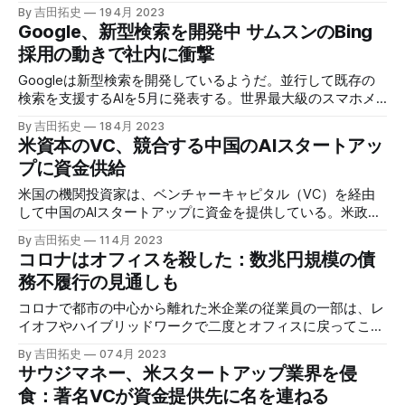
平均の10倍超の利息は、銀行破綻の影響で預金流出に苦しむ
By 吉田拓史
19 4月 2023
米国の中小銀行を「捕食」しかねない。
Google、新型検索を開発中 サムスンのBing
採用の動きで社内に衝撃
Googleは新型検索を開発しているようだ。並行して既存の
検索を支援するAIを5月に発表する。世界最大級のスマホメ
ーカー、サムスンがデフォルト検索をBingに乗り換えるか検
By 吉田拓史
18 4月 2023
討しており、切迫感が伝わってくる。
米資本のVC、競合する中国のAIスタートアッ
プに資金供給
米国の機関投資家は、ベンチャーキャピタル（VC）を経由
して中国のAIスタートアップに資金を提供している。米政府
が中国の封じ込め戦略を推し進める一方、同国の資本は科学
By 吉田拓史
11 4月 2023
技術競争の要所となるAIで中国が米国と競争するのを助けて
コロナはオフィスを殺した：数兆円規模の債
いる。矛盾と言えるだろう。
務不履行の見通しも
コロナで都市の中心から離れた米企業の従業員の一部は、レ
イオフやハイブリッドワークで二度とオフィスに戻ってこな
かった。不動産会社のデフォルト（債務不履行）が予想さ
By 吉田拓史
07 4月 2023
れ、金融セクターに鋭い痛みが走る可能性がある。
サウジマネー、米スタートアップ業界を侵
食：著名VCが資金提供先に名を連ねる