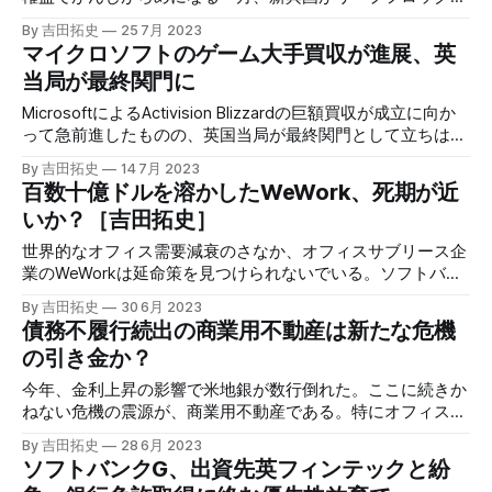
デファクトスタンダードを作った。米国で新たに発足した決
By 吉田拓史
25 7月 2023
済基盤FedNowは、レガシーな銀行間決済を換装し、クレジ
マイクロソフトのゲーム大手買収が進展、英
ットカードの独占を打ち砕くのか。
当局が最終関門に
MicrosoftによるActivision Blizzardの巨額買収が成立に向か
って急前進したものの、英国当局が最終関門として立ちはだ
かる。M&Aの未来を左右するビッグディールは、最終盤を迎
By 吉田拓史
14 7月 2023
えたようだ。
百数十億ドルを溶かしたWeWork、死期が近
いか？［吉田拓史］
世界的なオフィス需要減衰のさなか、オフィスサブリース企
業のWeWorkは延命策を見つけられないでいる。ソフトバン
ググループ（SBG）から百数十億ドルを吸い取ったゾンビ企
By 吉田拓史
30 6月 2023
業は、生死の狭間にいる。
債務不履行続出の商業用不動産は新たな危機
の引き金か？
今年、金利上昇の影響で米地銀が数行倒れた。ここに続きか
ねない危機の震源が、商業用不動産である。特にオフィスで
は状況が深刻で、空室率が高まっており、借入コストの上昇
By 吉田拓史
28 6月 2023
が追い討ちをかけている。
ソフトバンクG、出資先英フィンテックと紛