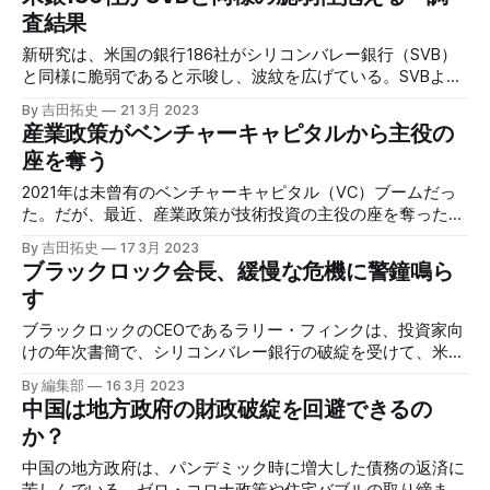
査結果
新研究は、米国の銀行186社がシリコンバレー銀行（SVB）
と同様に脆弱であると示唆し、波紋を広げている。SVBより
も大きな未実現損失がある銀行は全体の10％に及ぶようだ。
By 吉田拓史
21 3月 2023
産業政策がベンチャーキャピタルから主役の
座を奪う
2021年は未曾有のベンチャーキャピタル（VC）ブームだっ
た。だが、最近、産業政策が技術投資の主役の座を奪った。
各国政府は自国の技術投資に大金を賄うことを躊躇しなくな
By 吉田拓史
17 3月 2023
る一方、VCは冬籠もりのムードである。
ブラックロック会長、緩慢な危機に警鐘鳴ら
す
ブラックロックのCEOであるラリー・フィンクは、投資家向
けの年次書簡で、シリコンバレー銀行の破綻を受けて、米国
の金融システムが「スローローリング（緩慢に進行する）危
By 編集部
16 3月 2023
機」に直面する恐れがあると警告を発した。
中国は地方政府の財政破綻を回避できるの
か？
中国の地方政府は、パンデミック時に増大した債務の返済に
苦しんでいる。ゼロ・コロナ政策や住宅バブルの取り締まり