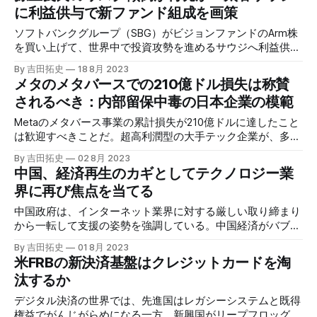
ーグがまとめたデータによると、アナリストの同期間におけ
に利益供与で新ファンド組成を画策
る売上高の予想は125億ドルに過ぎなかった。NVIDIAの予想
ソフトバンクグループ（SBG）がビジョンファンドのArm株
がうまくいけば、GAAPベースの売上総利益率は71.5%とな
を買い上げて、世界中で投資攻勢を進めるサウジへ利益供与
る。加えて同社は、250億ドルの自社株買いを追加承認し
すると取り沙汰された。新ファンド組成の布石になるかもし
た。 NVIDIA、飽くなきAI需要で株価高騰［ブルームバーグ］
By 吉田拓史
18 8月 2023
れないが、SBGは生命線のキャッシュを失う。孫正義氏好み
人工知能（AI）コンピューティングに向け
メタのメタバースでの210億ドル損失は称賛
のリスキーな戦略のように見える。
されるべき：内部留保中毒の日本企業の模範
Metaのメタバース事業の累計損失が210億ドルに達したこと
は歓迎すべきことだ。超高利潤型の大手テック企業が、多く
の日本企業のように内部留保を積み上げるだけの存在になっ
By 吉田拓史
02 8月 2023
たら、資本主義は崩壊してしまう。
中国、経済再生のカギとしてテクノロジー業
界に再び焦点を当てる
中国政府は、インターネット業界に対する厳しい取り締まり
から一転して支援の姿勢を強調している。中国経済がバブル
崩壊後の日本のような状態に直面し、習近平政権は経済浮揚
By 吉田拓史
01 8月 2023
のためにテクノロジー企業を必要としているようだ。
米FRBの新決済基盤はクレジットカードを淘
汰するか
デジタル決済の世界では、先進国はレガシーシステムと既得
権益でがんじがらめになる一方、新興国がリープフロッグし