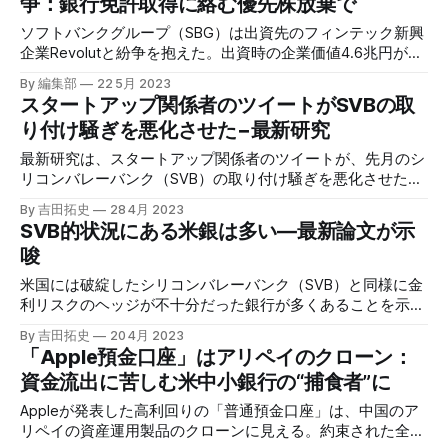
争：銀行免許取得に絡む優先株放棄で
ソフトバンクグループ（SBG）は出資先のフィンテック新興
企業Revolutと紛争を抱えた。出資時の企業価値4.6兆円が、
半分以下まで落ちたと取り沙汰される中、株主間紛争が加わ
By 編集部
22 5月 2023
り、SBGの頭痛の種が増えた。
スタートアップ関係者のツイートがSVBの取
り付け騒ぎを悪化させた−最新研究
最新研究は、スタートアップ関係者のツイートが、先月のシ
リコンバレーバンク（SVB）の取り付け騒ぎを悪化させた証
拠を発見した。皮肉にも、数多くのSNSを育んだシリコンバ
By 吉田拓史
28 4月 2023
レーが、SNSの負の側面を露見させた格好だ。
SVB的状況にある米銀は多い―最新論文が示
唆
米国には破綻したシリコンバレーバンク（SVB）と同様に金
利リスクのヘッジが不十分だった銀行が多くあることを示唆
する論文が出た。他の中小銀行が、含み損の緩慢な拡大を発
By 吉田拓史
20 4月 2023
端として破綻する可能性は否定できない。
「Apple預金口座」はアリペイのクローン：
資金流出に苦しむ米中小銀行の“捕食者”に
Appleが発表した高利回りの「普通預金口座」は、中国のア
リペイの資産運用製品のクローンに見える。約束された全米