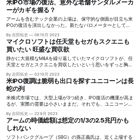
米IPO市場の復活、意外な老舗サンダルメーカ
た。
ーがカギを握る？
アームを含むテック企業の上場は、保守的な側面が目立ち米
IPOの復活を演出しなかった。新たなバロメーターとして脚
光を浴びるのは、250年前に創業したドイツのサンダルメー
By 吉田拓史
06 10月 2023
カーである。
マイクロソフトは任天堂もセガもスクエニも
買いたい 旺盛な買収欲
静かに大規模なM&Aを繰り返していたマイクロソフトが、任
天堂とセガとスクエニを買収したいという思いをずっと胸に
秘めていた。同社には、使い切れないほどのキャッシュがあ
By 吉田拓史
03 10月 2023
り、規制当局に止められない限り買収は続くだろう。
米IPO復調は脆弱も出口を探すユニコーンは長
蛇の列
米株式市場では、大型上場が3つ続き、IPO復活の機運が高ま
るが、実際の需要は小さいままだ。それでも、ユニコーンた
ちはこの出口に長蛇の列を作り始めている。
By 吉田拓史
22 9月 2023
アームの時価総額は想定の1/3の2.5兆円かも
しれない
ソフトバンクグループ（SBG）の孫正義氏は、近く上場する