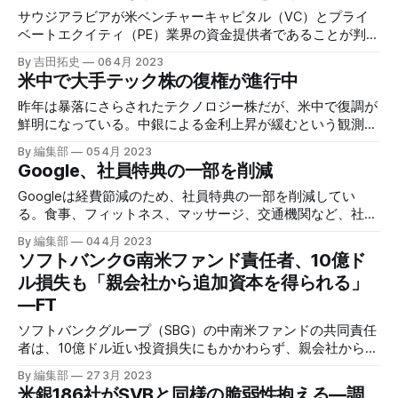
サウジアラビアが米ベンチャーキャピタル（VC）とプライ
ベートエクイティ（PE）業界の資金提供者であることが判明
した。評判に問題を抱える同国は、各種の投資で世界的な影
By 吉田拓史
06 4月 2023
響力ネットワークの構築を推し進めているようだ。
米中で大手テック株の復権が進行中
昨年は暴落にさらされたテクノロジー株だが、米中で復調が
鮮明になっている。中銀による金利上昇が緩むという観測の
中、特に底堅い収益性を持つ大手テック企業がその価値を再
By 編集部
05 4月 2023
認識された格好だ。
Google、社員特典の一部を削減
Googleは経費節減のため、社員特典の一部を削減してい
る。食事、フィットネス、マッサージ、交通機関など、社員
が週5日オフィスで働くときのために作られたプログラムも
By 編集部
04 4月 2023
含まれている。
ソフトバンクG南米ファンド責任者、10億ド
ル損失も「親会社から追加資本を得られる」
―FT
ソフトバンクグループ（SBG）の中南米ファンドの共同責任
者は、10億ドル近い投資損失にもかかわらず、親会社から追
加資本を獲得することに「懸念はない」と、フィナンシャ
By 編集部
27 3月 2023
ル・タイムズ（FT）のインタビューに対して述べている。
米銀186社がSVBと同様の脆弱性抱える―調