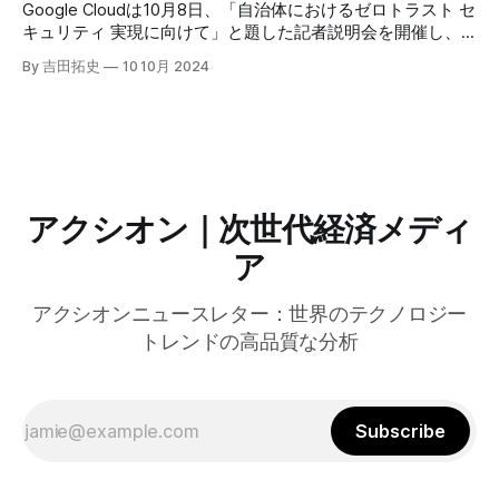
けるGPUの経済性、セキュリティへの取り組みなど、Fastly
Google Cloudは10月8日、「自治体におけるゼロトラスト セ
のAI戦略について語った。
キュリティ 実現に向けて」と題した記者説明会を開催し、
自治体向けにゼロトラストセキュリティ導入を支援するプロ
By 吉田拓史
10 10月 2024
グラムを発表した。宮崎市の事例では、Google Workspace
やChrome Enterprise Premiumなどを導入し、災害時の情報
共有の効率化などに成功したようだ。
アクシオン｜次世代経済メディ
ア
アクシオンニュースレター：世界のテクノロジー
トレンドの高品質な分析
Subscribe