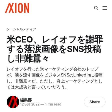
ソーシャルメディア
米CEO、レイオフを謝罪
する落涙画像をSNS投稿
し非難囂々
レイオフを行った米マーケティング会社のトップ
が、涙を流す画像をビジネスSNSのLinkedInに投稿
し、非難囂々だ。ただし、炎上マーケティングとし
ては大成功と言っていいだろう。
編集部
Share
12 8月 2022
—
1 min read