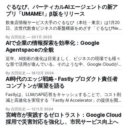
ぐるなび、バーティカルAIエージェントの新ア
プリ「UMAME!」β版をリリース
飲食店情報サービス大手のぐるなび（本社・東京）は1月20
日、次世代飲食ビジネスの基盤構築をめざす「ぐるなびNext
プロジェクト」の初成果として、新たな飲食店探索アプリ
By 吉田拓史
20 1月 2025
「UMAME!（うまみー！）」のβ版を公開した。
AIで企業の情報探索を効率化：Google
Agentspaceの全貌
近年、AI技術の進化は目覚ましく、ビジネスの現場でも様々
な形で活用が進んでいる。そのような中、Google Cloudが新
たに発表したGoogle Agentspaceは、いま注目を集めるAIエ
By 吉田拓史
18 12月 2024
ージェントがエンタープライズITを大きく変革する予兆と言
AI時代のエッジ戦略 - Fastly プロダクト責任者
えるだろう。
コンプトンが展望を語る
Fastlyは、LLMのAPI応答をキャッシュすることで、コスト削
減と高速化を実現する「Fastly AI Accelerator」の提供を開始
した。キップ・コンプトン最高プロダクト責任者（CPO）
By 吉田拓史
12 11月 2024
は、類似した質問への応答を再利用し、効率的な処理を可能
宮崎市が実践するゼロトラスト：Google Cloud
にすると説明した。さらに、コンプトンは、エッジコンピュ
採用で災害対応を強化し、市民サービス向上へ
ーティングの利点を活かしたパーソナライズや、エッジにお