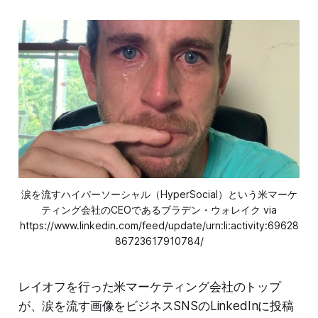
涙を流すハイパーソーシャル（HyperSocial）という米マーケ
ティング会社のCEOであるブラデン・ウォレイク via
https://www.linkedin.com/feed/update/urn:li:activity:69628
86723617910784/
レイオフを行った米マーケティング会社のトップ
が、涙を流す画像をビジネスSNSのLinkedInに投稿