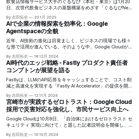
飲食店情報サービス大手のぐるなび（本社・東京）は1月20
日、次世代飲食ビジネスの基盤構築をめざす「ぐるなびNext
プロジェクト」の初成果として、新たな飲食店探索アプリ
By 吉田拓史
20 1月 2025
「UMAME!（うまみー！）」のβ版を公開した。
AIで企業の情報探索を効率化：Google
Agentspaceの全貌
近年、AI技術の進化は目覚ましく、ビジネスの現場でも様々
な形で活用が進んでいる。そのような中、Google Cloudが新
たに発表したGoogle Agentspaceは、いま注目を集めるAIエ
By 吉田拓史
18 12月 2024
ージェントがエンタープライズITを大きく変革する予兆と言
AI時代のエッジ戦略 - Fastly プロダクト責任者
えるだろう。
コンプトンが展望を語る
Fastlyは、LLMのAPI応答をキャッシュすることで、コスト削
減と高速化を実現する「Fastly AI Accelerator」の提供を開始
した。キップ・コンプトン最高プロダクト責任者（CPO）
By 吉田拓史
12 11月 2024
は、類似した質問への応答を再利用し、効率的な処理を可能
宮崎市が実践するゼロトラスト：Google Cloud
にすると説明した。さらに、コンプトンは、エッジコンピュ
採用で災害対応を強化し、市民サービス向上へ
ーティングの利点を活かしたパーソナライズや、エッジにお
けるGPUの経済性、セキュリティへの取り組みなど、Fastly
Google Cloudは10月8日、「自治体におけるゼロトラスト セ
のAI戦略について語った。
キュリティ 実現に向けて」と題した記者説明会を開催し、
自治体向けにゼロトラストセキュリティ導入を支援するプロ
By 吉田拓史
10 10月 2024
グラムを発表した。宮崎市の事例では、Google Workspace