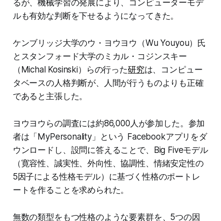
るが、機械学習の発展により、コンピューターモデ
ルも有効な判断を下せるようになってきた。
ケンブリッジ大学のウ・ヨウヨウ（Wu Youyou）氏
とスタンフォード大学のミカル・コジンスキー
（Michal Kosinski）らの行った
研究
は、コンピュー
タベースの人格判断が、人間が行うものよりも正確
であると主張した。
ヨウヨウらの調査には約86,000人が参加した。参加
者は「MyPersonality」という Facebookアプリをダ
ウンロードし、設問に答えることで、Big Fiveモデル
（寛容性、誠実性、外向性、協調性、情緒安定性の
5因子による性格モデル）に基づく性格のポートレ
ートを作ることを求められた。
無数の類型をもつ性格のような要素群を、5つの因