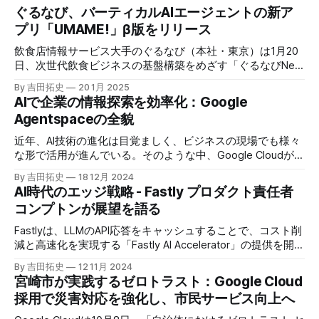
ぐるなび、バーティカルAIエージェントの新ア
プリ「UMAME!」β版をリリース
飲食店情報サービス大手のぐるなび（本社・東京）は1月20
日、次世代飲食ビジネスの基盤構築をめざす「ぐるなびNext
プロジェクト」の初成果として、新たな飲食店探索アプリ
By 吉田拓史
20 1月 2025
「UMAME!（うまみー！）」のβ版を公開した。
AIで企業の情報探索を効率化：Google
Agentspaceの全貌
近年、AI技術の進化は目覚ましく、ビジネスの現場でも様々
な形で活用が進んでいる。そのような中、Google Cloudが新
たに発表したGoogle Agentspaceは、いま注目を集めるAIエ
By 吉田拓史
18 12月 2024
ージェントがエンタープライズITを大きく変革する予兆と言
AI時代のエッジ戦略 - Fastly プロダクト責任者
えるだろう。
コンプトンが展望を語る
Fastlyは、LLMのAPI応答をキャッシュすることで、コスト削
減と高速化を実現する「Fastly AI Accelerator」の提供を開始
した。キップ・コンプトン最高プロダクト責任者（CPO）
By 吉田拓史
12 11月 2024
は、類似した質問への応答を再利用し、効率的な処理を可能
宮崎市が実践するゼロトラスト：Google Cloud
にすると説明した。さらに、コンプトンは、エッジコンピュ
採用で災害対応を強化し、市民サービス向上へ
ーティングの利点を活かしたパーソナライズや、エッジにお
けるGPUの経済性、セキュリティへの取り組みなど、Fastly