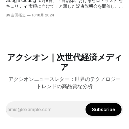
Google Cloudは10月8日、「自治体におけるゼロトラスト セ
のAI戦略について語った。
キュリティ 実現に向けて」と題した記者説明会を開催し、
自治体向けにゼロトラストセキュリティ導入を支援するプロ
By 吉田拓史
10 10月 2024
グラムを発表した。宮崎市の事例では、Google Workspace
やChrome Enterprise Premiumなどを導入し、災害時の情報
共有の効率化などに成功したようだ。
アクシオン｜次世代経済メディ
ア
アクシオンニュースレター：世界のテクノロジー
トレンドの高品質な分析
Subscribe