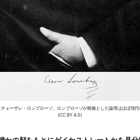
たチェーザレ・ロンブローゾ。ロンブローゾが根拠とした論理はほぼ現代
(CC BY 4.0)
誰かの顔をもとにゲイかストレートかを見分