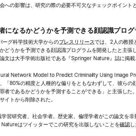
会への影響は、研究の際の必要不可欠なチェックポイント
者になるかどうかを予測できる顔認識プログ
バーグ科学技術大学からの
プレスリリース
では、2人の教授
かどうかを予測できる顔認識プログラムを開発したと主張
文は大手学術出版社である『Springer Nature』誌に
l Network Model to Predict Criminality Using Image
、「80%の精度と人種的な偏りをともなわずして、彼らの
罪者であるかどうかを予測することができる」と主張した
サイトから削除された。
の機械学習研究者、社会学者、歴史家、倫理学者がこの論文を非
er Natureはツイッターでこの研究を出版しないことを
確認
し