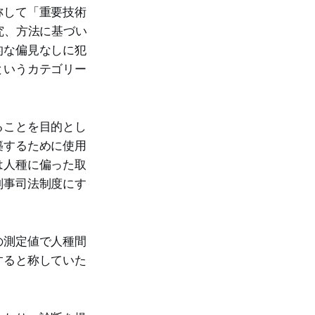
称して「重要技術
究、方法に基づい
的な偏見なしに犯
というカテゴリー
ることを目的とし
築するために使用
は人種に偏った取
刑事司法制度にす
。
の測定値で人種間
すると称していた