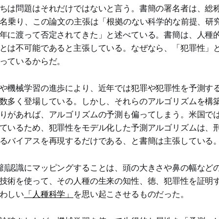
ちは問題はそれだけではないと言う。書簡の署名者は、総
と名乗り、この論文の主張は「根拠のない科学的な前提、研
年に渡って否定されてきた」と述べている。書簡は、人種
とは不可能であると主張している。なぜなら、「犯罪性」
っているからだ。
や機械学習の進歩により、近年では犯罪や犯罪性を予測す
数多く登場している。しかし、それらのアルゴリズムを構
りがあれば、アルゴリズムの予測も偏ってしまう。米国で
ているため、犯罪性をモデル化した予測アルゴリズムは、
るバイアスを再現するだけである、と書簡は主張している
顔認識にマッピングすることは、頭の大きさや鼻の幅など
技術を使って、その人種の生来の知性、徳、犯罪性を証明
わしい
「人種科学」
を思い起こさせるものだった。