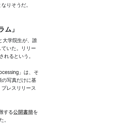
となりそうだ。
ラム」
と大学院生が、誰
していた。リリー
掲載されるという。
 Processing」は、そ
顔の写真だけに基
。プレスリリース
難する
公開書簡
を
た。