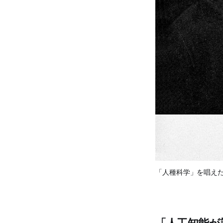
「人種科学」を唱え
「人工知能が