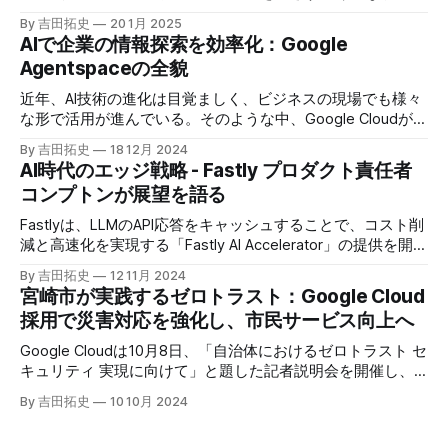
プロジェクト」の初成果として、新たな飲食店探索アプリ
By 吉田拓史
20 1月 2025
「UMAME!（うまみー！）」のβ版を公開した。
AIで企業の情報探索を効率化：Google
Agentspaceの全貌
近年、AI技術の進化は目覚ましく、ビジネスの現場でも様々
な形で活用が進んでいる。そのような中、Google Cloudが新
たに発表したGoogle Agentspaceは、いま注目を集めるAIエ
By 吉田拓史
18 12月 2024
ージェントがエンタープライズITを大きく変革する予兆と言
AI時代のエッジ戦略 - Fastly プロダクト責任者
えるだろう。
コンプトンが展望を語る
Fastlyは、LLMのAPI応答をキャッシュすることで、コスト削
減と高速化を実現する「Fastly AI Accelerator」の提供を開始
した。キップ・コンプトン最高プロダクト責任者（CPO）
By 吉田拓史
12 11月 2024
は、類似した質問への応答を再利用し、効率的な処理を可能
宮崎市が実践するゼロトラスト：Google Cloud
にすると説明した。さらに、コンプトンは、エッジコンピュ
採用で災害対応を強化し、市民サービス向上へ
ーティングの利点を活かしたパーソナライズや、エッジにお
けるGPUの経済性、セキュリティへの取り組みなど、Fastly
Google Cloudは10月8日、「自治体におけるゼロトラスト セ
のAI戦略について語った。
キュリティ 実現に向けて」と題した記者説明会を開催し、
自治体向けにゼロトラストセキュリティ導入を支援するプロ
By 吉田拓史
10 10月 2024
グラムを発表した。宮崎市の事例では、Google Workspace
やChrome Enterprise Premiumなどを導入し、災害時の情報