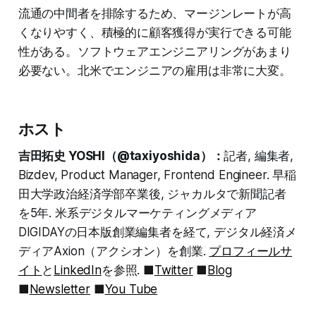
流通の中間者を排除するため、マージンレートが高
くなりやすく、積極的に顧客獲得が実行できる可能
性がある。ソフトウェアエンジニアリングがあまり
必要ない。北米でエンジニアの雇用は非常に大変。
ホスト
吉田拓史 YOSHI（@taxiyoshida）：
記者, 編集者,
Bizdev, Product Manager, Frontend Engineer. 早稲
田大学政治経済学部卒業後, ジャカルタで新聞記者
を5年. 米系デジタルマーケティングメディア
DIGIDAYの日本版創業編集者を経て, デジタル経済メ
ディアAxion（アクシオン）を創業.
プロフィールサ
イト
と
LinkedIn
を参照. ■
Twitter
■
Blog
■
Newsletter
■
You Tube