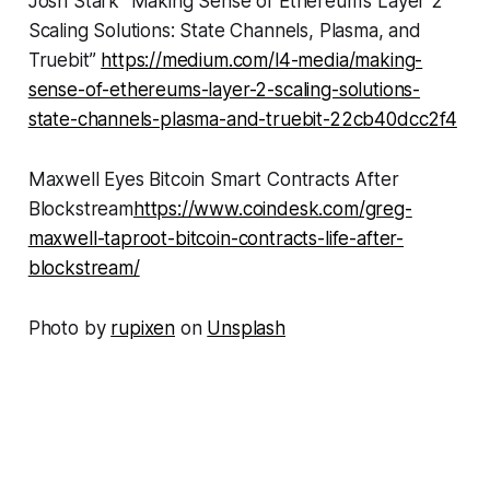
Josh Stark “Making Sense of Ethereum’s Layer 2
Scaling Solutions: State Channels, Plasma, and
Truebit”
https://medium.com/l4-media/making-
sense-of-ethereums-layer-2-scaling-solutions-
state-channels-plasma-and-truebit-22cb40dcc2f4
Maxwell Eyes Bitcoin Smart Contracts After
Blockstream
https://www.coindesk.com/greg-
maxwell-taproot-bitcoin-contracts-life-after-
blockstream/
Photo by
rupixen
on
Unsplash