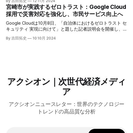
By 吉田拓史
12 11月 2024
は、類似した質問への応答を再利用し、効率的な処理を可能
宮崎市が実践するゼロトラスト：Google Cloud
にすると説明した。さらに、コンプトンは、エッジコンピュ
採用で災害対応を強化し、市民サービス向上へ
ーティングの利点を活かしたパーソナライズや、エッジにお
けるGPUの経済性、セキュリティへの取り組みなど、Fastly
Google Cloudは10月8日、「自治体におけるゼロトラスト セ
のAI戦略について語った。
キュリティ 実現に向けて」と題した記者説明会を開催し、
自治体向けにゼロトラストセキュリティ導入を支援するプロ
By 吉田拓史
10 10月 2024
グラムを発表した。宮崎市の事例では、Google Workspace
やChrome Enterprise Premiumなどを導入し、災害時の情報
共有の効率化などに成功したようだ。
アクシオン｜次世代経済メディ
ア
アクシオンニュースレター：世界のテクノロジー
トレンドの高品質な分析