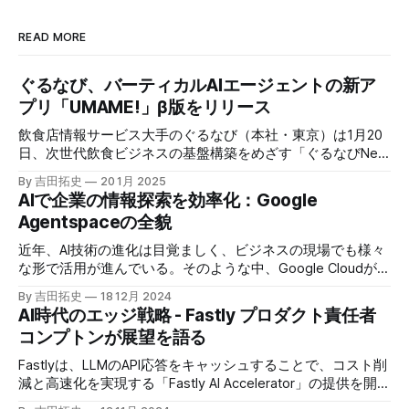
READ MORE
ぐるなび、バーティカルAIエージェントの新ア
プリ「UMAME!」β版をリリース
飲食店情報サービス大手のぐるなび（本社・東京）は1月20
日、次世代飲食ビジネスの基盤構築をめざす「ぐるなびNext
プロジェクト」の初成果として、新たな飲食店探索アプリ
By 吉田拓史
20 1月 2025
「UMAME!（うまみー！）」のβ版を公開した。
AIで企業の情報探索を効率化：Google
Agentspaceの全貌
近年、AI技術の進化は目覚ましく、ビジネスの現場でも様々
な形で活用が進んでいる。そのような中、Google Cloudが新
たに発表したGoogle Agentspaceは、いま注目を集めるAIエ
By 吉田拓史
18 12月 2024
ージェントがエンタープライズITを大きく変革する予兆と言
AI時代のエッジ戦略 - Fastly プロダクト責任者
えるだろう。
コンプトンが展望を語る
Fastlyは、LLMのAPI応答をキャッシュすることで、コスト削
減と高速化を実現する「Fastly AI Accelerator」の提供を開始
した。キップ・コンプトン最高プロダクト責任者（CPO）