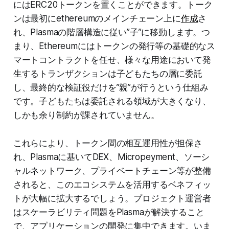
にはERC20トークンを置くことができます。トーク
ンは最初にethereumのメインチェーン上に
作成
さ
れ、Plasmaの階層構造に従い”子”に移動します。つ
まり、Ethereumにはトークンの発行等の基礎的なス
マートコントラクトを任せ、様々な用途において発
生するトランザクションは子どもたちの層に委託
し、最終的な検証役だけを”親”が行うという仕組み
です。子どもたちは委託される領域が大きくなり、
しかも余り制約が課されていません。
これらにより、トークン間の相互運用性が担保さ
れ、Plasmaに基いてDEX、Micropeyment、ソーシ
ャルネットワーク、プライベートチェーン等が整備
されると、このエコシステムを活用するベネフィッ
トが大幅に拡大するでしょう。プロジェクト運営者
はスケーラビリティ問題をPlasmaが解決すること
で、アプリケーションの開発に集中できます。いま