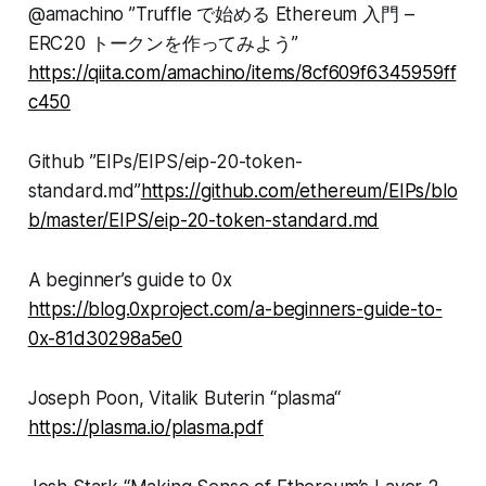
@amachino ”Truffle で始める Ethereum 入門 –
ERC20 トークンを作ってみよう”
https://qiita.com/amachino/items/8cf609f6345959ff
c450
Github ”EIPs/EIPS/eip-20-token-
standard.md”
https://github.com/ethereum/EIPs/blo
b/master/EIPS/eip-20-token-standard.md
A beginner’s guide to 0x
https://blog.0xproject.com/a-beginners-guide-to-
0x-81d30298a5e0
Joseph Poon, Vitalik Buterin “plasma“
https://plasma.io/plasma.pdf