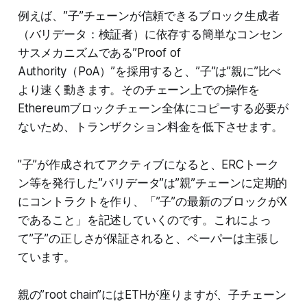
例えば、”子”チェーンが信頼できるブロック生成者
（バリデータ：検証者）に依存する簡単なコンセン
サスメカニズムである”Proof of
Authority（PoA）”を採用すると、”子”は”親に”比べ
より速く動きます。そのチェーン上での操作を
Ethereumブロックチェーン全体にコピーする必要が
ないため、トランザクション料金を低下させます。
”子”が作成されてアクティブになると、ERCトーク
ン等を発行した”バリデータ”は”親”チェーンに定期的
にコントラクトを作り、「”子”の最新のブロックがX
であること」を記述していくのです。これによっ
て”子”の正しさが保証されると、ペーパーは主張し
ています。
親の”root chain”にはETHが座りますが、子チェーン