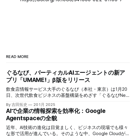
READ MORE
ぐるなび、バーティカルAIエージェントの新ア
プリ「UMAME!」β版をリリース
飲食店情報サービス大手のぐるなび（本社・東京）は1月20
日、次世代飲食ビジネスの基盤構築をめざす「ぐるなびNext
プロジェクト」の初成果として、新たな飲食店探索アプリ
By 吉田拓史
20 1月 2025
「UMAME!（うまみー！）」のβ版を公開した。
AIで企業の情報探索を効率化：Google
Agentspaceの全貌
近年、AI技術の進化は目覚ましく、ビジネスの現場でも様々
な形で活用が進んでいる。そのような中、Google Cloudが新