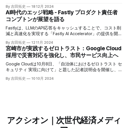
たに発表したGoogle Agentspaceは、いま注目を集めるAIエ
By 吉田拓史
18 12月 2024
ージェントがエンタープライズITを大きく変革する予兆と言
AI時代のエッジ戦略 - Fastly プロダクト責任者
えるだろう。
コンプトンが展望を語る
Fastlyは、LLMのAPI応答をキャッシュすることで、コスト削
減と高速化を実現する「Fastly AI Accelerator」の提供を開始
した。キップ・コンプトン最高プロダクト責任者（CPO）
By 吉田拓史
12 11月 2024
は、類似した質問への応答を再利用し、効率的な処理を可能
宮崎市が実践するゼロトラスト：Google Cloud
にすると説明した。さらに、コンプトンは、エッジコンピュ
採用で災害対応を強化し、市民サービス向上へ
ーティングの利点を活かしたパーソナライズや、エッジにお
けるGPUの経済性、セキュリティへの取り組みなど、Fastly
Google Cloudは10月8日、「自治体におけるゼロトラスト セ
のAI戦略について語った。
キュリティ 実現に向けて」と題した記者説明会を開催し、
自治体向けにゼロトラストセキュリティ導入を支援するプロ
By 吉田拓史
10 10月 2024
グラムを発表した。宮崎市の事例では、Google Workspace
やChrome Enterprise Premiumなどを導入し、災害時の情報
共有の効率化などに成功したようだ。
アクシオン｜次世代経済メディ