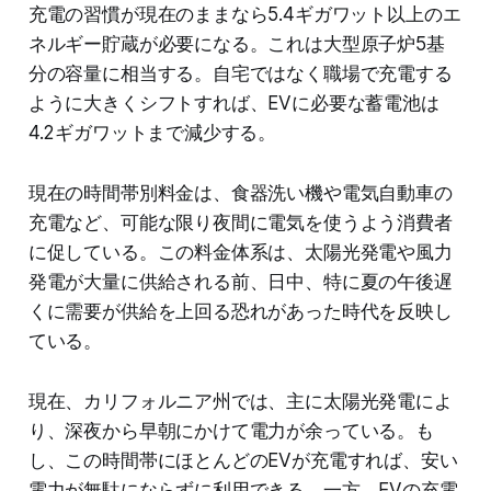
充電の習慣が現在のままなら5.4ギガワット以上のエ
ネルギー貯蔵が必要になる。これは大型原子炉5基
分の容量に相当する。自宅ではなく職場で充電する
ように大きくシフトすれば、EVに必要な蓄電池は
4.2ギガワットまで減少する。
現在の時間帯別料金は、食器洗い機や電気自動車の
充電など、可能な限り夜間に電気を使うよう消費者
に促している。この料金体系は、太陽光発電や風力
発電が大量に供給される前、日中、特に夏の午後遅
くに需要が供給を上回る恐れがあった時代を反映し
ている。
現在、カリフォルニア州では、主に太陽光発電によ
り、深夜から早朝にかけて電力が余っている。も
し、この時間帯にほとんどのEVが充電すれば、安い
電力が無駄にならずに利用できる。一方、EVの充電