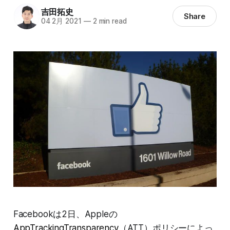
吉田拓史
Share
04 2月 2021
—
2 min read
Facebookは2日、Appleの
AppTrackingTransparency
（ATT）ポリシーによっ