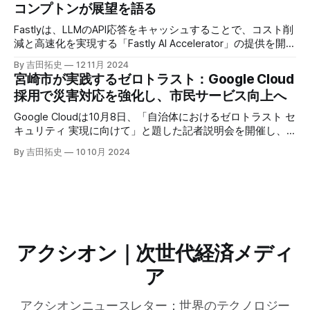
コンプトンが展望を語る
Fastlyは、LLMのAPI応答をキャッシュすることで、コスト削
減と高速化を実現する「Fastly AI Accelerator」の提供を開始
した。キップ・コンプトン最高プロダクト責任者（CPO）
By 吉田拓史
12 11月 2024
は、類似した質問への応答を再利用し、効率的な処理を可能
宮崎市が実践するゼロトラスト：Google Cloud
にすると説明した。さらに、コンプトンは、エッジコンピュ
採用で災害対応を強化し、市民サービス向上へ
ーティングの利点を活かしたパーソナライズや、エッジにお
けるGPUの経済性、セキュリティへの取り組みなど、Fastly
Google Cloudは10月8日、「自治体におけるゼロトラスト セ
のAI戦略について語った。
キュリティ 実現に向けて」と題した記者説明会を開催し、
自治体向けにゼロトラストセキュリティ導入を支援するプロ
By 吉田拓史
10 10月 2024
グラムを発表した。宮崎市の事例では、Google Workspace
やChrome Enterprise Premiumなどを導入し、災害時の情報
共有の効率化などに成功したようだ。
アクシオン｜次世代経済メディ
ア
アクシオンニュースレター：世界のテクノロジー