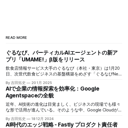
READ MORE
ぐるなび、バーティカルAIエージェントの新ア
プリ「UMAME!」β版をリリース
飲食店情報サービス大手のぐるなび（本社・東京）は1月20
日、次世代飲食ビジネスの基盤構築をめざす「ぐるなびNext
プロジェクト」の初成果として、新たな飲食店探索アプリ
By 吉田拓史
20 1月 2025
「UMAME!（うまみー！）」のβ版を公開した。
AIで企業の情報探索を効率化：Google
Agentspaceの全貌
近年、AI技術の進化は目覚ましく、ビジネスの現場でも様々
な形で活用が進んでいる。そのような中、Google Cloudが新
たに発表したGoogle Agentspaceは、いま注目を集めるAIエ
By 吉田拓史
18 12月 2024
ージェントがエンタープライズITを大きく変革する予兆と言
AI時代のエッジ戦略 - Fastly プロダクト責任者
えるだろう。