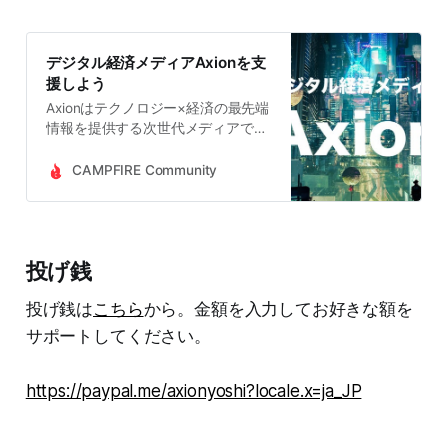
デジタル経済メディアAxionを支
援しよう
Axionはテクノロジー×経済の最先端
情報を提供する次世代メディアで
す。経験豊富なプロによる徹底的な
調査と分析によって信頼度の高い情
CAMPFIRE Community
報を提供しています。投資家、金融
業界人、スタートアップ関係者、テ
クノロジー企業にお勤めの方、政策
立案者が主要読者。運営の持続可能
投げ銭
性を担保するため支援を募っていま
す。
投げ銭は
こちら
から。金額を入力してお好きな額を
サポートしてください。
https://paypal.me/axionyoshi?locale.x=ja_JP