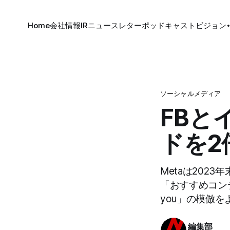
Home
会社情報
IR
ニュースレター
ポッドキャスト
ビジョン
ソーシャルメディア
FBと
ドを2
Metaは202
「おすすめコンテ
you」の模倣
編集部