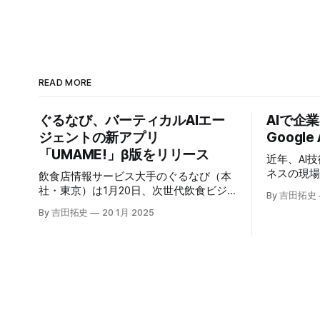
READ MORE
ぐるなび、バーティカルAIエー
AIで企
ジェントの新アプリ
Google
「UMAME!」β版をリリース
近年、AI
ネスの現
飲食店情報サービス大手のぐるなび（本
いる。そのよ
社・東京）は1月20日、次世代飲食ビジ
By 吉田拓史
たに発表したG
ネスの基盤構築をめざす「ぐるなびNext
By 吉田拓史
20 1月 2025
ま注目を集
プロジェクト」の初成果として、新たな
ープライズ
飲食店探索アプリ「UMAME!（うまみ
えるだろ
ー！）」のβ版を公開した。