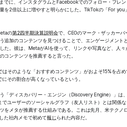
年末までに、インスタグラムとFacebookでのフォロー・フ
を2倍以上に増やすと明らかにした。TikTokの「For yo
etaの
第2四半期決算説明会
で、CEOのマーク・ザッカーバ
う追加のコンテンツを見つけることで、エンゲージメント
した。彼は、MetaがAIを使って、リンクや写真など、人
のコンテンツを推薦すると言った。
okではそのような「おすすめコンテンツ」がおよそ15%を占
ではすでにその割合が高くなっているという。
ディスカバリー・エンジン（Discovery Engine）」は、F
mがこれまでユーザーのソーシャルグラフ（友人リスト）とは関係
ツをメタが推薦する仕組みである。これは先月、米テクノ
が入手した社内メモで初めて
報じ
られた内容だ。