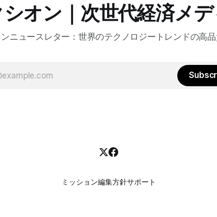
クシオン｜次世代経済メデ
た。
オンニュースレター：世界のテクノロジートレンドの高品
Subscr
ミッション
編集方針
サポート