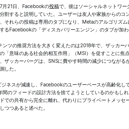
21日、Facebookの
投稿
で、彼はソーシャルネットワー
分割すると説明していた。ユーザーは友人や家族からのコ
、それらの投稿は専用のタブになり、Metaのアルゴリズム
するFacebookの「ディスカバリーエンジン」のタブが加
コンテンツの推奨方法を大きく変えたのは2018年で、ザッカ
の「意味のある社会的相互作用」（MSI）を促すことに焦
、ザッカーバーグは、SNSに費やす時間の減少につながる
測した。
ビジネスが減速し、Facebookのユーザーベースが高齢化
年間のフィードの設計方法を捨てようとしているのかもし
ドでの共有から完全に離れ、代わりにプライベートメッセ
しつつあると述べた。