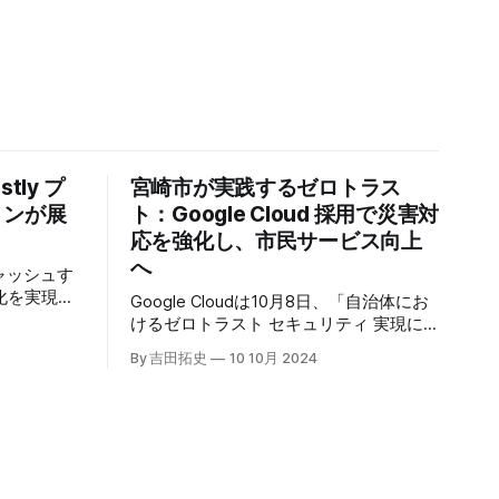
tly プ
宮崎市が実践するゼロトラス
トンが展
ト：Google Cloud 採用で災害対
応を強化し、市民サービス向上
へ
キャッシュす
化を実現す
Google Cloudは10月8日、「自治体にお
r」の提供を開始
けるゼロトラスト セキュリティ 実現に
高プロダク
向けて」と題した記者説明会を開催し、
By 吉田拓史
10 10月 2024
た質問への
自治体向けにゼロトラストセキュリティ
理を可能に
導入を支援するプログラムを発表した。
ンプトン
宮崎市の事例では、Google Workspace
グの利点を
やChrome Enterprise Premiumなどを導
エッジにお
入し、災害時の情報共有の効率化などに
ティへの取
成功したようだ。
略について語っ