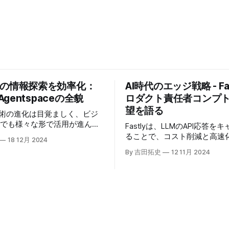
業の情報探索を効率化：
AI時代のエッジ戦略 - Fas
 Agentspaceの全貌
ロダクト責任者コンプ
望を語る
技術の進化は目覚ましく、ビジ
場でも様々な形で活用が進んで
Fastlyは、LLMのAPI応答を
うな中、Google Cloudが新
ることで、コスト削減と高速
18 12月 2024
oogle Agentspaceは、い
る「Fastly AI Accelerato
By 吉田拓史
12 11月 2024
めるAIエージェントがエンタ
した。キップ・コンプトン最
ITを大きく変革する予兆と言
ト責任者（CPO）は、類似し
う。
応答を再利用し、効率的な処
すると説明した。さらに、コ
は、エッジコンピューティン
活かしたパーソナライズや、
けるGPUの経済性、セキュリ
り組みなど、FastlyのAI戦