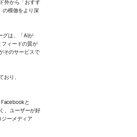
レンド外から「おすす
u」の模倣をより深
ーグは、「Alが
とフィードの質が
々がそのサービスで
めており、
acebookと
なく、ユーザーが好
ロジーメディア