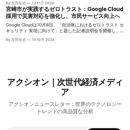
した。キップ・コンプトン最高プロダクト責任者（CPO）
By 吉田拓史
12 11月 2024
は、類似した質問への応答を再利用し、効率的な処理を可能
宮崎市が実践するゼロトラスト：Google Cloud
にすると説明した。さらに、コンプトンは、エッジコンピュ
採用で災害対応を強化し、市民サービス向上へ
ーティングの利点を活かしたパーソナライズや、エッジにお
けるGPUの経済性、セキュリティへの取り組みなど、Fastly
Google Cloudは10月8日、「自治体におけるゼロトラスト セ
のAI戦略について語った。
キュリティ 実現に向けて」と題した記者説明会を開催し、
自治体向けにゼロトラストセキュリティ導入を支援するプロ
By 吉田拓史
10 10月 2024
グラムを発表した。宮崎市の事例では、Google Workspace
やChrome Enterprise Premiumなどを導入し、災害時の情報
共有の効率化などに成功したようだ。
アクシオン｜次世代経済メディ
ア
アクシオンニュースレター：世界のテクノロジー
トレンドの高品質な分析