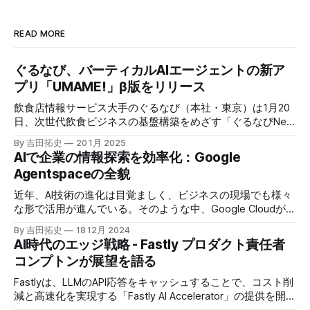
READ MORE
ぐるなび、バーティカルAIエージェントの新ア
プリ「UMAME!」β版をリリース
飲食店情報サービス大手のぐるなび（本社・東京）は1月20
日、次世代飲食ビジネスの基盤構築をめざす「ぐるなびNext
プロジェクト」の初成果として、新たな飲食店探索アプリ
By 吉田拓史
20 1月 2025
「UMAME!（うまみー！）」のβ版を公開した。
AIで企業の情報探索を効率化：Google
Agentspaceの全貌
近年、AI技術の進化は目覚ましく、ビジネスの現場でも様々
な形で活用が進んでいる。そのような中、Google Cloudが新
たに発表したGoogle Agentspaceは、いま注目を集めるAIエ
By 吉田拓史
18 12月 2024
ージェントがエンタープライズITを大きく変革する予兆と言
AI時代のエッジ戦略 - Fastly プロダクト責任者
えるだろう。
コンプトンが展望を語る
Fastlyは、LLMのAPI応答をキャッシュすることで、コスト削
減と高速化を実現する「Fastly AI Accelerator」の提供を開始