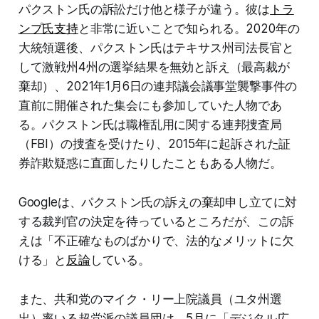
パクストン氏の訴訟だけ他と様子が違う。彼は
トラ
ンプ氏支持
と非常に近いことで知られる。2020年の
大統領選後、パクストン氏はテキサス州司法長官と
して激戦州4州の選挙結果を無効と訴え（最高裁が
棄却）、2021年1月6日の連邦議会議事堂襲撃事件の
直前に開催された集会にも参加していた人物であ
る。パクストン氏は職権乱用に関する連邦捜査局
（FBI）の捜査を受けたり、2015年に起訴された証
券詐欺疑惑に直面したりしたこともある人物だ。
Googleは、パクストン氏の訴えの棄却申し立てに対
する裁判官の決定を待っているところだが、この訴
えは「不正確なものばかりで、法的なメリットに欠
ける」と
反論
している。
また、共和党のマイク・リー上院議員（ユタ州選
出）率いる超党派の議員団は、5月に「デジタル広