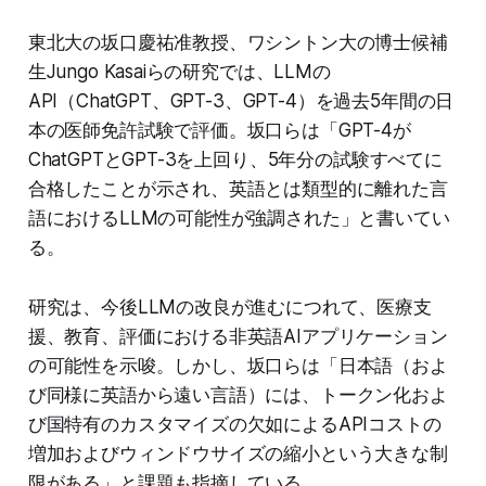
東北大の坂口慶祐准教授、ワシントン大の博士候補
生Jungo Kasaiらの研究では、LLMの
API（ChatGPT、GPT-3、GPT-4）を過去5年間の日
本の医師免許試験で評価。坂口らは「GPT-4が
ChatGPTとGPT-3を上回り、5年分の試験すべてに
合格したことが示され、英語とは類型的に離れた言
語におけるLLMの可能性が強調された」と書いてい
る。
研究は、今後LLMの改良が進むにつれて、医療支
援、教育、評価における非英語AIアプリケーション
の可能性を示唆。しかし、坂口らは「日本語（およ
び同様に英語から遠い言語）には、トークン化およ
び国特有のカスタマイズの欠如によるAPIコストの
増加およびウィンドウサイズの縮小という大きな制
限がある」と課題も指摘している。