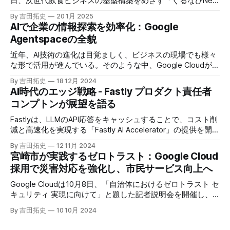
日、次世代飲食ビジネスの基盤構築をめざす「ぐるなびNext
プロジェクト」の初成果として、新たな飲食店探索アプリ
By 吉田拓史
20 1月 2025
「UMAME!（うまみー！）」のβ版を公開した。
AIで企業の情報探索を効率化：Google
Agentspaceの全貌
近年、AI技術の進化は目覚ましく、ビジネスの現場でも様々
な形で活用が進んでいる。そのような中、Google Cloudが新
たに発表したGoogle Agentspaceは、いま注目を集めるAIエ
By 吉田拓史
18 12月 2024
ージェントがエンタープライズITを大きく変革する予兆と言
AI時代のエッジ戦略 - Fastly プロダクト責任者
えるだろう。
コンプトンが展望を語る
Fastlyは、LLMのAPI応答をキャッシュすることで、コスト削
減と高速化を実現する「Fastly AI Accelerator」の提供を開始
した。キップ・コンプトン最高プロダクト責任者（CPO）
By 吉田拓史
12 11月 2024
は、類似した質問への応答を再利用し、効率的な処理を可能
宮崎市が実践するゼロトラスト：Google Cloud
にすると説明した。さらに、コンプトンは、エッジコンピュ
採用で災害対応を強化し、市民サービス向上へ
ーティングの利点を活かしたパーソナライズや、エッジにお
けるGPUの経済性、セキュリティへの取り組みなど、Fastly
Google Cloudは10月8日、「自治体におけるゼロトラスト セ
のAI戦略について語った。
キュリティ 実現に向けて」と題した記者説明会を開催し、
自治体向けにゼロトラストセキュリティ導入を支援するプロ
By 吉田拓史
10 10月 2024
グラムを発表した。宮崎市の事例では、Google Workspace
やChrome Enterprise Premiumなどを導入し、災害時の情報