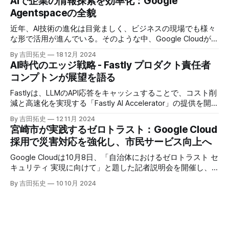
AIで企業の情報探索を効率化：Google
Agentspaceの全貌
近年、AI技術の進化は目覚ましく、ビジネスの現場でも様々
な形で活用が進んでいる。そのような中、Google Cloudが新
たに発表したGoogle Agentspaceは、いま注目を集めるAIエ
By 吉田拓史
18 12月 2024
ージェントがエンタープライズITを大きく変革する予兆と言
AI時代のエッジ戦略 - Fastly プロダクト責任者
えるだろう。
コンプトンが展望を語る
Fastlyは、LLMのAPI応答をキャッシュすることで、コスト削
減と高速化を実現する「Fastly AI Accelerator」の提供を開始
した。キップ・コンプトン最高プロダクト責任者（CPO）
By 吉田拓史
12 11月 2024
は、類似した質問への応答を再利用し、効率的な処理を可能
宮崎市が実践するゼロトラスト：Google Cloud
にすると説明した。さらに、コンプトンは、エッジコンピュ
採用で災害対応を強化し、市民サービス向上へ
ーティングの利点を活かしたパーソナライズや、エッジにお
けるGPUの経済性、セキュリティへの取り組みなど、Fastly
Google Cloudは10月8日、「自治体におけるゼロトラスト セ
のAI戦略について語った。
キュリティ 実現に向けて」と題した記者説明会を開催し、
自治体向けにゼロトラストセキュリティ導入を支援するプロ
By 吉田拓史
10 10月 2024
グラムを発表した。宮崎市の事例では、Google Workspace
やChrome Enterprise Premiumなどを導入し、災害時の情報
共有の効率化などに成功したようだ。