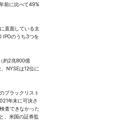
1年前に比べて49%
クに直面している太
IPOのうち3つを
約2兆800億
NYSEは12位に
省のブラックリスト
21年末に可決さ
を検査できなかった
ると、米国の証券監