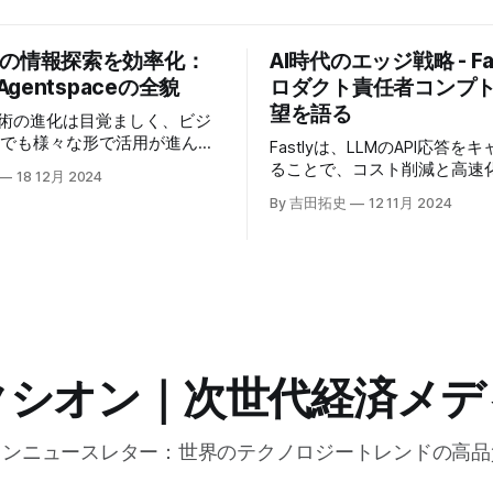
業の情報探索を効率化：
AI時代のエッジ戦略 - Fas
 Agentspaceの全貌
ロダクト責任者コンプ
望を語る
技術の進化は目覚ましく、ビジ
場でも様々な形で活用が進んで
Fastlyは、LLMのAPI応答を
うな中、Google Cloudが新
ることで、コスト削減と高速
18 12月 2024
oogle Agentspaceは、い
る「Fastly AI Accelerato
By 吉田拓史
12 11月 2024
めるAIエージェントがエンタ
した。キップ・コンプトン最
ITを大きく変革する予兆と言
ト責任者（CPO）は、類似し
う。
応答を再利用し、効率的な処
すると説明した。さらに、コ
は、エッジコンピューティン
活かしたパーソナライズや、
けるGPUの経済性、セキュリ
り組みなど、FastlyのAI戦
クシオン｜次世代経済メデ
た。
オンニュースレター：世界のテクノロジートレンドの高品