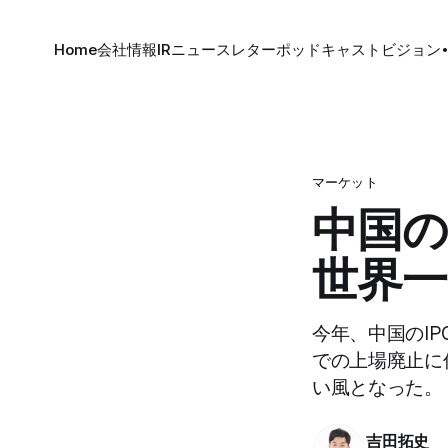
Home
会社情報
IR
ニュースレター
ポッドキャスト
ビジョン
マーケット
中国の
世界一
今年、中国のI
での上場廃止に
い風となった。
吉田拓史