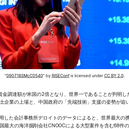
"
090718SMcC0540
" by
RISEConf
is licensed under
CC BY 2.0
.
O資金調達額が米国の2倍となり、世界一であることが判明し
土企業の上場と、中国政府の「先端技術」支援の姿勢が追
用した会計事務所デロイトのデータによると、世界最大の
国最大の海洋掘削会社CNOOCによる大型案件を含む68件の