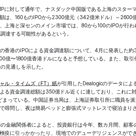
MPに対して通年で、ナスダック中国版である上海のスター
は、160ものIPOから2300億元（342億米ドル）～260
上海と深センのメイン市場では、80から100のIPOが行われ
元を調達する可能性があるという。
の香港のIPOによる資金調達額について、4月に発表した約3
00億〜1800億香港ドルになると予想している。また、取引
との見通しを示した。
ャル・タイムズ（FT）紙
が引用したDealogicのデータに
よる資金調達総額は350億ドル近くに達しており、これに
とどまっている。中国証券当局は、上海証券取引所に職員を
で尋問し、夜は簡易ベッドと膨張式マットレスで寝泊まり
海の金融関係者によると、投資銀行は今年、数カ月間、顧客
検疫に引っかかったり、現地でのデューデリジェンスがで