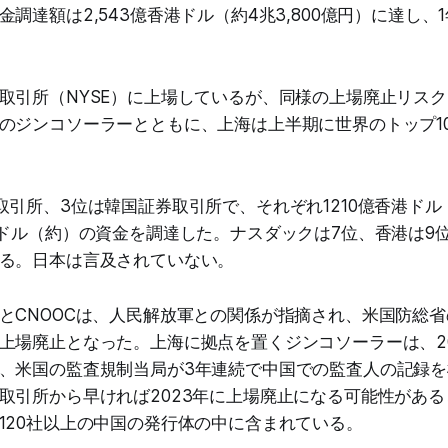
調達額は2,543億香港ドル（約4兆3,800億円）に達し、
取引所（NYSE）に上場しているが、同様の上場廃止リス
のジンコソーラーとともに、上海は上半期に世界のトップ10 
取引所、3位は韓国証券取引所で、それぞれ1210億香港ドル（
港ドル（約）の資金を調達した。ナスダックは7位、香港は9位、
る。日本は言及されていない。
とCNOOCは、人民解放軍との関係が指摘され、米国防総
上場廃止となった。上海に拠点を置くジンコソーラーは、20
、米国の監査規制当局が3年連続で中国での監査人の記録
取引所から早ければ2023年に上場廃止になる可能性があ
120社以上の中国の発行体の中に含まれている。