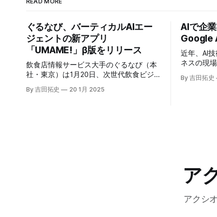
READ MORE
ぐるなび、バーティカルAIエー
AIで企
ジェントの新アプリ
Google
「UMAME!」β版をリリース
近年、AI
ネスの現
飲食店情報サービス大手のぐるなび（本
いる。そのよ
社・東京）は1月20日、次世代飲食ビジ
By 吉田拓史
たに発表したG
ネスの基盤構築をめざす「ぐるなびNext
By 吉田拓史
20 1月 2025
ま注目を集
プロジェクト」の初成果として、新たな
ープライズ
飲食店探索アプリ「UMAME!（うまみ
えるだろ
ー！）」のβ版を公開した。
ア
アクシ