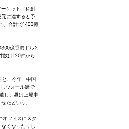
マーケット（科創
0億元に達すると予
、合計で1400億
300億香港ドルと
件数は120件から
よると、今年、中国
対しウォール街で
派遣し、昼は上場申
させたという。
のオフィスにスタ
きなくなったりし