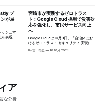
tly プ
宮崎市が実践するゼロトラス
トンが展
ト：Google Cloud 採用で災害対
応を強化し、市民サービス向上
へ
キャッシュす
化を実現す
Google Cloudは10月8日、「自治体にお
r」の提供を開始
けるゼロトラスト セキュリティ 実現に
高プロダク
向けて」と題した記者説明会を開催し、
By 吉田拓史
10 10月 2024
た質問への
自治体向けにゼロトラストセキュリティ
理を可能に
導入を支援するプログラムを発表した。
ンプトン
宮崎市の事例では、Google Workspace
グの利点を
やChrome Enterprise Premiumなどを導
エッジにお
入し、災害時の情報共有の効率化などに
ティへの取
成功したようだ。
略について語っ
ィア
質な分析